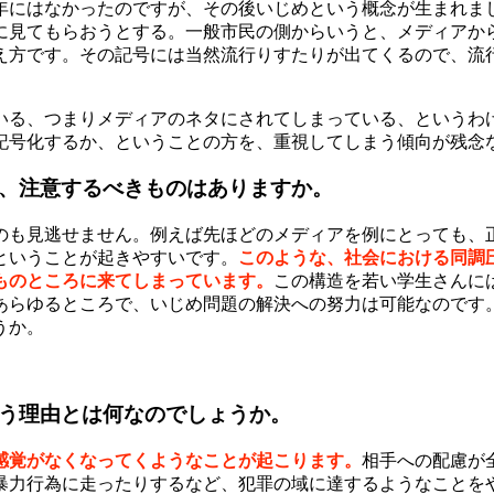
0年にはなかったのですが、その後いじめという概念が生まれ
に見てもらおうとする。一般市民の側からいうと、メディアか
え方です。その記号には当然流行りすたりが出てくるので、流
いる、つまりメディアのネタにされてしまっている、というわ
記号化するか、ということの方を、重視してしまう傾向が残念
に、注意するべきものはありますか。
のも見逃せません。例えば先ほどのメディアを例にとっても、
ということが起きやすいです。
このような、社会における同調
ものところに来てしまっています。
この構造を若い学生さんに
あらゆるところで、いじめ問題の解決への努力は可能なのです
うか。
まう理由とは何なのでしょうか。
感覚がなくなってくようなことが起こります。
相手への配慮が
暴力行為に走ったりするなど、犯罪の域に達するようなことを