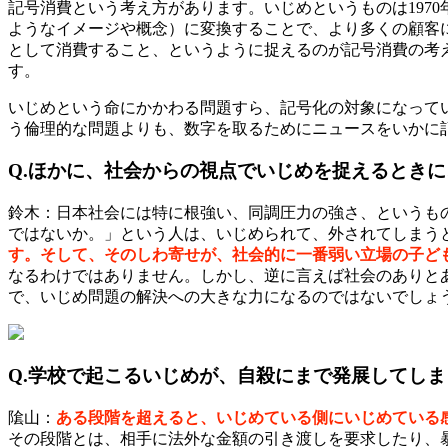
記号消費という考え方があります。いじめというものは197
ようなイメージや概念）に変換することで、より多くの顧客
として消費すること、というように捉えるのが記号消費の考
す。
いじめという命にかかわる問題すら、記号化の対象になって
う倫理的な問題よりも、数字を取るためにニュースをいかに
Q.ほかに、社会からの視点でいじめを捉えるとき
鈴木：日本社会には特に根強い、同調圧力の強さ、というも
ではないか。」という人は、いじめられて、外されてしまう
す。そして、そのしわ寄せが、社会的に一番弱い立場の子ど
なるわけではありません。しかし、逆に言えば社会のありと
で、いじめ問題の解決への大きな力になるのではないでしょ
Q.学校で起こるいじめが、自殺にまで発展してし
隂山：
ある段階を超えると、いじめている側にいじめている
その段階とは、相手に法外な金額の引き渡しを要求したり、