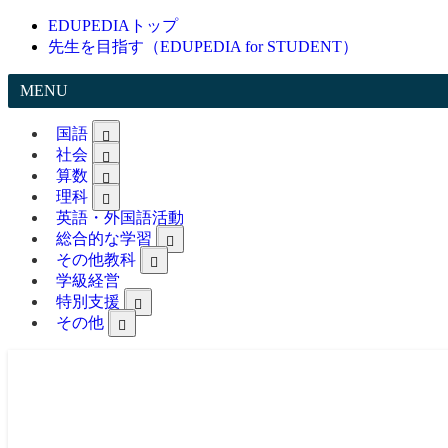
EDUPEDIAトップ
先生を目指す（EDUPEDIA for STUDENT）
MENU
国語
社会
算数
理科
英語・外国語活動
総合的な学習
その他教科
学級経営
特別支援
その他