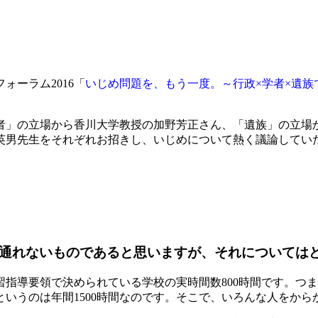
ォーラム2016「
いじめ問題を、もう一度。～行政×学者×遺
」の立場から香川大学教授の加野芳正さん、「遺族」の立場か
英男先生をそれぞれお招きし、いじめについて熱く議論してい
て通れないものであると思いますが、それについては
指導要領で決められている学校の実時間数800時間です。つ
いうのは年間1500時間なのです。そこで、いろんな人をか