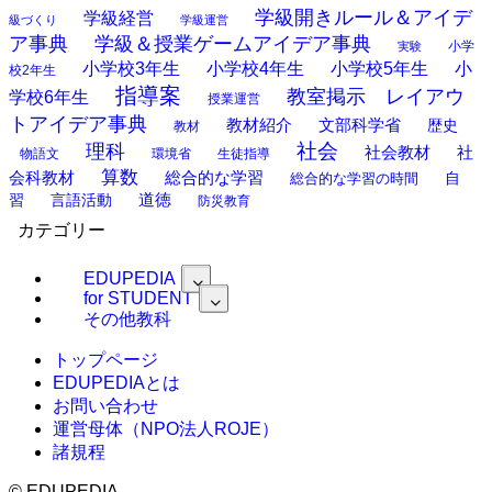
学級開きルール＆アイデ
学級経営
級づくり
学級運営
ア事典
学級＆授業ゲームアイデア事典
小学
実験
小学校3年生
小学校4年生
小学校5年生
小
校2年生
指導案
教室掲示 レイアウ
学校6年生
授業運営
トアイデア事典
教材紹介
文部科学省
歴史
教材
理科
社会
社
社会教材
物語文
環境省
生徒指導
算数
会科教材
総合的な学習
総合的な学習の時間
自
道徳
習
言語活動
防災教育
カテゴリー
EDUPEDIA
for STUDENT
その他教科
トップページ
EDUPEDIAとは
お問い合わせ
運営母体（NPO法人ROJE）
諸規程
©
EDUPEDIA.