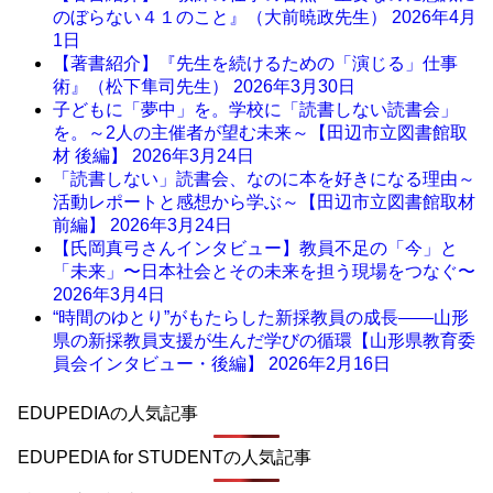
のぼらない４１のこと』（大前暁政先生）
2026年4月
1日
【著書紹介】『先生を続けるための「演じる」仕事
術』（松下隼司先生）
2026年3月30日
子どもに「夢中」を。学校に「読書しない読書会」
を。～2人の主催者が望む未来～【田辺市立図書館取
材 後編】
2026年3月24日
「読書しない」読書会、なのに本を好きになる理由～
活動レポートと感想から学ぶ～【田辺市立図書館取材
前編】
2026年3月24日
【氏岡真弓さんインタビュー】教員不足の「今」と
「未来」〜日本社会とその未来を担う現場をつなぐ〜
2026年3月4日
“時間のゆとり”がもたらした新採教員の成長――山形
県の新採教員支援が生んだ学びの循環【山形県教育委
員会インタビュー・後編】
2026年2月16日
EDUPEDIAの人気記事
EDUPEDIA for STUDENTの人気記事