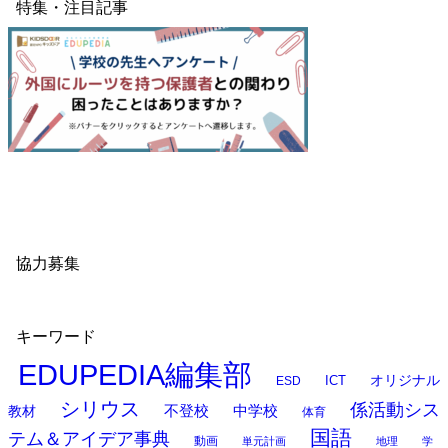
特集・注目記事
協力募集
キーワード
EDUPEDIA編集部
オリジナル
ESD
ICT
シリウス
係活動シス
中学校
教材
不登校
体育
国語
テム＆アイデア事典
動画
単元計画
地理
学