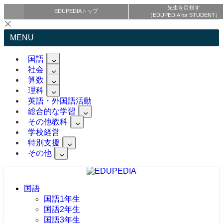
先生を目指す
EDUPEDIAトップ
（EDUPEDIA for STUDENT）
MENU
国語
社会
算数
理科
英語・外国語活動
総合的な学習
その他教科
学校経営
特別支援
その他
国語
国語1年生
国語2年生
国語3年生