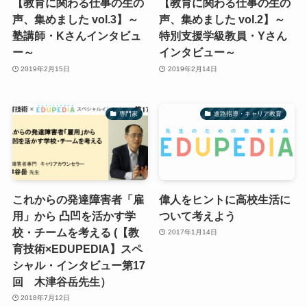
【教育に関わる仕事の生の
【教育に関わる仕事の生の
声、集めました vol.3】～
声、集めました vol.2】～
塾講師・Kさんインタビュ
特別支援学級教員・Yさん
ー～
インタビュー～
2019年2月15日
2019年2月14日
専門家
進路指導・キャリア教育
これからの発達障害者「雇
偉人をヒントに高校生活に
用」から 凸凹を活かす学
ついて考えよう
校・チームを考える (【教
2017年1月14日
育技術×EDUPEDIA】スペ
シャル・インタビュー第17
回 木津谷岳先生）
2018年7月12日