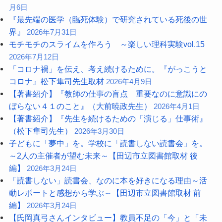
月6日
『最先端の医学（臨死体験）で研究されている死後の世
界』
2026年7月31日
モチモチのスライムを作ろう ～楽しい理科実験vol.15
2026年7月12日
「コロナ禍」を伝え、考え続けるために。『がっこうと
コロナ』松下隼司先生取材
2026年4月9日
【著書紹介】『教師の仕事の盲点 重要なのに意識にの
ぼらない４１のこと』（大前暁政先生）
2026年4月1日
【著書紹介】『先生を続けるための「演じる」仕事術』
（松下隼司先生）
2026年3月30日
子どもに「夢中」を。学校に「読書しない読書会」を。
～2人の主催者が望む未来～【田辺市立図書館取材 後
編】
2026年3月24日
「読書しない」読書会、なのに本を好きになる理由～活
動レポートと感想から学ぶ～【田辺市立図書館取材 前
編】
2026年3月24日
【氏岡真弓さんインタビュー】教員不足の「今」と「未