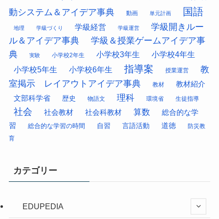
国語
動システム＆アイデア事典
動画
単元計画
学級開きルー
学級経営
地理
学級づくり
学級運営
ル＆アイデア事典
学級＆授業ゲームアイデア事
典
小学校3年生
小学校4年生
小学校2年生
実験
指導案
教
小学校5年生
小学校6年生
授業運営
室掲示 レイアウトアイデア事典
教材紹介
教材
理科
文部科学省
歴史
物語文
環境省
生徒指導
社会
算数
社会科教材
総合的な学
社会教材
習
道徳
総合的な学習の時間
自習
言語活動
防災教
育
カテゴリー
EDUPEDIA