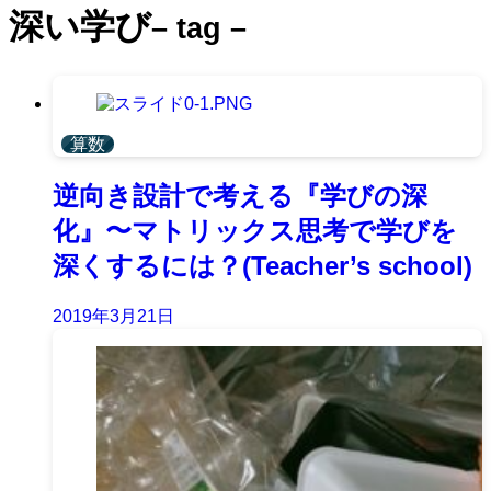
深い学び
– tag –
算数
逆向き設計で考える『学びの深
化』〜マトリックス思考で学びを
深くするには？(Teacher’s school)
2019年3月21日