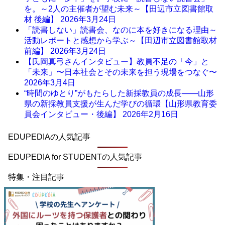
を。～2人の主催者が望む未来～【田辺市立図書館取
材 後編】
2026年3月24日
「読書しない」読書会、なのに本を好きになる理由～
活動レポートと感想から学ぶ～【田辺市立図書館取材
前編】
2026年3月24日
【氏岡真弓さんインタビュー】教員不足の「今」と
「未来」〜日本社会とその未来を担う現場をつなぐ〜
2026年3月4日
“時間のゆとり”がもたらした新採教員の成長――山形
県の新採教員支援が生んだ学びの循環【山形県教育委
員会インタビュー・後編】
2026年2月16日
EDUPEDIAの人気記事
EDUPEDIA for STUDENTの人気記事
特集・注目記事