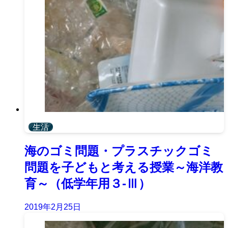
生活
海のゴミ問題・プラスチックゴミ
問題を子どもと考える授業～海洋教
育～（低学年用３-Ⅲ）
2019年2月25日