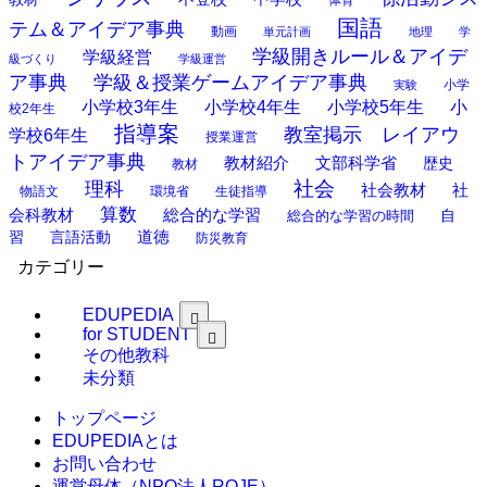
体育
国語
テム＆アイデア事典
動画
単元計画
地理
学
学級開きルール＆アイデ
学級経営
級づくり
学級運営
ア事典
学級＆授業ゲームアイデア事典
小学
実験
小学校3年生
小学校4年生
小学校5年生
小
校2年生
指導案
教室掲示 レイアウ
学校6年生
授業運営
トアイデア事典
教材紹介
文部科学省
歴史
教材
理科
社会
社
社会教材
物語文
環境省
生徒指導
算数
会科教材
総合的な学習
総合的な学習の時間
自
道徳
習
言語活動
防災教育
カテゴリー
EDUPEDIA
for STUDENT
その他教科
未分類
トップページ
EDUPEDIAとは
お問い合わせ
運営母体（NPO法人ROJE）