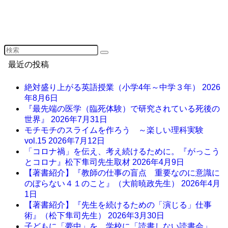
最近の投稿
絶対盛り上がる英語授業（小学4年～中学３年）
2026
年8月6日
『最先端の医学（臨死体験）で研究されている死後の
世界』
2026年7月31日
モチモチのスライムを作ろう ～楽しい理科実験
vol.15
2026年7月12日
「コロナ禍」を伝え、考え続けるために。『がっこう
とコロナ』松下隼司先生取材
2026年4月9日
【著書紹介】『教師の仕事の盲点 重要なのに意識に
のぼらない４１のこと』（大前暁政先生）
2026年4月
1日
【著書紹介】『先生を続けるための「演じる」仕事
術』（松下隼司先生）
2026年3月30日
子どもに「夢中」を。学校に「読書しない読書会」