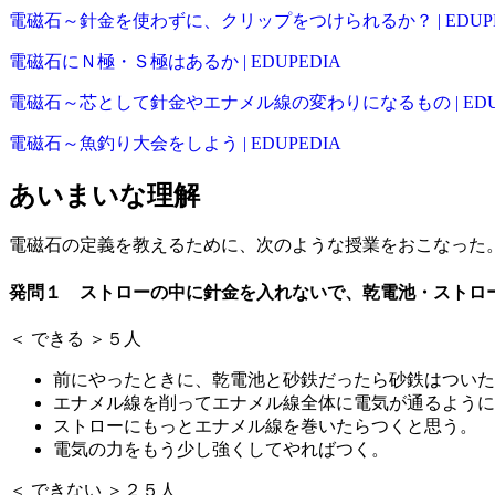
電磁石～針金を使わずに、クリップをつけられるか？ | EDUPE
電磁石にＮ極・Ｓ極はあるか | EDUPEDIA
電磁石～芯として針金やエナメル線の変わりになるもの | EDUP
電磁石～魚釣り大会をしよう | EDUPEDIA
あいまいな理解
電磁石の定義を教えるために、次のような授業をおこなった
発問１ ストローの中に針金を入れないで、乾電池・ストロ
＜ できる ＞５人
前にやったときに、乾電池と砂鉄だったら砂鉄はついた
エナメル線を削ってエナメル線全体に電気が通るように
ストローにもっとエナメル線を巻いたらつくと思う。
電気の力をもう少し強くしてやればつく。
＜ できない ＞２５人