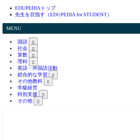
EDUPEDIAトップ
先生を目指す（EDUPEDIA for STUDENT）
MENU
国語
社会
算数
理科
英語・外国語活動
総合的な学習
その他教科
学級経営
特別支援
その他