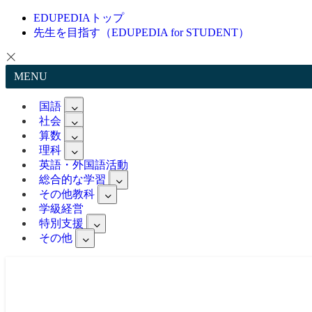
EDUPEDIAトップ
先生を目指す（EDUPEDIA for STUDENT）
MENU
国語
社会
算数
理科
英語・外国語活動
総合的な学習
その他教科
学級経営
特別支援
その他