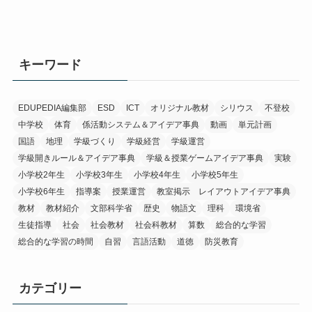
キーワード
EDUPEDIA編集部
ESD
ICT
オリジナル教材
シリウス
不登校
中学校
体育
係活動システム＆アイデア事典
動画
単元計画
国語
地理
学級づくり
学級経営
学級運営
学級開きルール＆アイデア事典
学級＆授業ゲームアイデア事典
実験
小学校2年生
小学校3年生
小学校4年生
小学校5年生
小学校6年生
指導案
授業運営
教室掲示 レイアウトアイデア事典
教材
教材紹介
文部科学省
歴史
物語文
理科
環境省
生徒指導
社会
社会教材
社会科教材
算数
総合的な学習
総合的な学習の時間
自習
言語活動
道徳
防災教育
カテゴリー