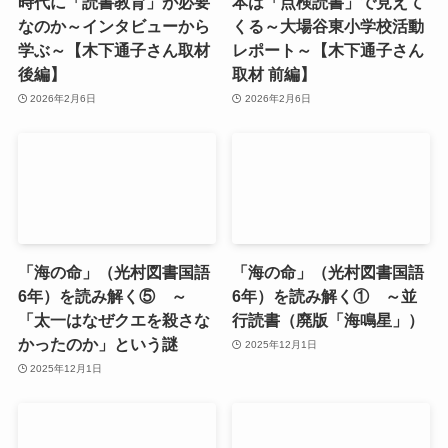
時代に「読書教育」が必要
本は「点検読書」で見えて
なのか～インタビューから
くる～大場谷東小学校活動
学ぶ～【木下通子さん取材
レポート～【木下通子さん
後編】
取材 前編】
2026年2月6日
2026年2月6日
「海の命」（光村図書国語
「海の命」（光村図書国語
6年）を読み解く⑤ ～
6年）を読み解く① ～並
「太一はなぜクエを殺さな
行読書（廃版「海鳴星」）
かったのか」という謎
2025年12月1日
2025年12月1日