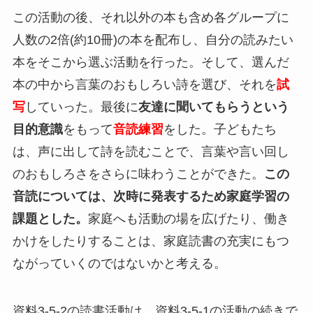
この活動の後、それ以外の本も含め各グループに
人数の2倍(約10冊)の本を配布し、自分の読みたい
本をそこから選ぶ活動を行った。そして、選んだ
本の中から言葉のおもしろい詩を選び、それを
試
写
していった。最後に
友達に聞いてもらうという
目的意識
をもって
音読練習
をした。子どもたち
は、声に出して詩を読むことで、言葉や言い回し
のおもしろさをさらに味わうことができた。
この
音読については、次時に発表するため家庭学習の
課題とした。
家庭へも活動の場を広げたり、働き
かけをしたりすることは、家庭読書の充実にもつ
ながっていくのではないかと考える。
資料3-5-2の読書活動は、資料3-5-1の活動の続きで