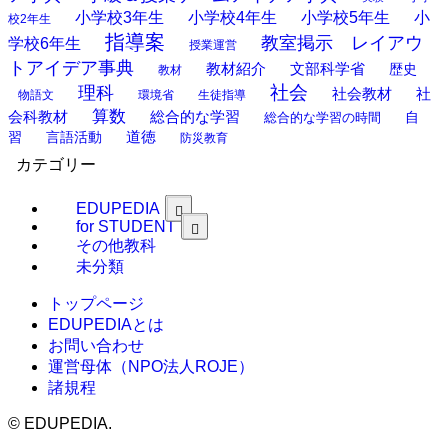
小学校3年生
小学校4年生
小学校5年生
小
校2年生
指導案
教室掲示 レイアウ
学校6年生
授業運営
トアイデア事典
教材紹介
文部科学省
歴史
教材
理科
社会
社
社会教材
物語文
環境省
生徒指導
算数
会科教材
総合的な学習
総合的な学習の時間
自
道徳
習
言語活動
防災教育
カテゴリー
EDUPEDIA
for STUDENT
その他教科
未分類
トップページ
EDUPEDIAとは
お問い合わせ
運営母体（NPO法人ROJE）
諸規程
©
EDUPEDIA.