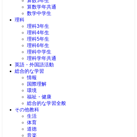
算数5年生
算数学年共通
数学中学生
理科
理科3年生
理科4年生
理科5年生
理科6年生
理科中学生
理科学年共通
英語・外国語活動
総合的な学習
情報
国際理解
環境
福祉・健康
総合的な学習全般
その他教科
生活
体育
道徳
音楽