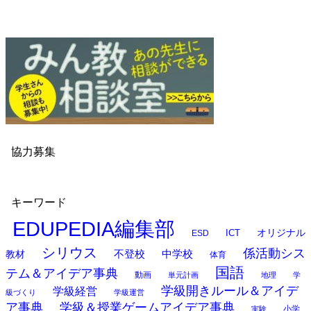
協力募集
キーワード
EDUPEDIA編集部
オリジナル
ESD
ICT
シリウス
係活動シス
中学校
教材
不登校
体育
国語
テム＆アイデア事典
動画
単元計画
地理
学
学級開きルール＆アイデ
学級経営
級づくり
学級運営
ア事典
学級＆授業ゲームアイデア事典
小学
実験