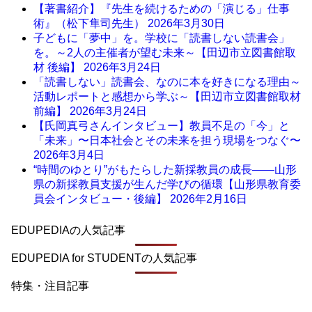
【著書紹介】『先生を続けるための「演じる」仕事
術』（松下隼司先生）
2026年3月30日
子どもに「夢中」を。学校に「読書しない読書会」
を。～2人の主催者が望む未来～【田辺市立図書館取
材 後編】
2026年3月24日
「読書しない」読書会、なのに本を好きになる理由～
活動レポートと感想から学ぶ～【田辺市立図書館取材
前編】
2026年3月24日
【氏岡真弓さんインタビュー】教員不足の「今」と
「未来」〜日本社会とその未来を担う現場をつなぐ〜
2026年3月4日
“時間のゆとり”がもたらした新採教員の成長――山形
県の新採教員支援が生んだ学びの循環【山形県教育委
員会インタビュー・後編】
2026年2月16日
EDUPEDIAの人気記事
EDUPEDIA for STUDENTの人気記事
特集・注目記事