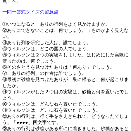
点」へ。
一問一答式クイズの留意点
・
①いつになると、ありの行列をよく見かけますか。
②ありにできないことは、何でしょう。→ものがよく見えな
い。
③あり行列を研究した人は、誰でしょう。
④ウイルソンは、どこの国の人でしょう。
⑤ウィルソンは２つの実験をしました。はじめにした実験に
使ったのは、何でしょう。
⑥そのさとうを見つけたありは「何あり」でしょう。
⑦「ありの行列」の作者は誰でしょう。
⑧最初に砂糖を見つけたありが、巣に帰ると、何が起こりま
したか。
⑨ウィルソンがした２つ目の実験は、砂糖と何を置いたでし
ょう。
⑩ウィルソンは、どんな石を置いたでしょう。
⑪ウィルソンは、どこに石を置いたでしょう。
⑫ありの行列は、行く手をさえぎられて、どうなったでしょ
う。「●●●●」四文字です。
⑬ありの行列は砂糖がある所にに着きました。砂糖があると