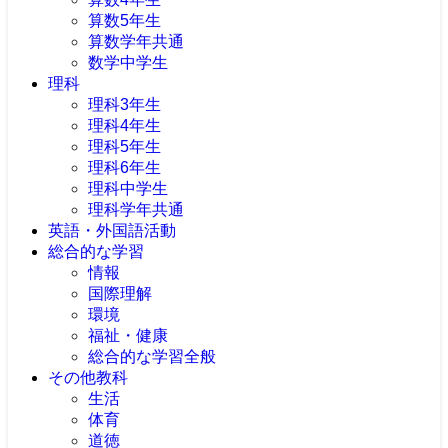
算数5年生
算数学年共通
数学中学生
理科
理科3年生
理科4年生
理科5年生
理科6年生
理科中学生
理科学年共通
英語・外国語活動
総合的な学習
情報
国際理解
環境
福祉・健康
総合的な学習全般
その他教科
生活
体育
道徳