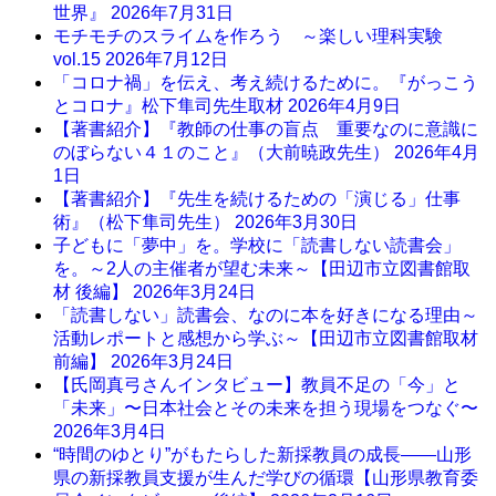
世界』
2026年7月31日
モチモチのスライムを作ろう ～楽しい理科実験
vol.15
2026年7月12日
「コロナ禍」を伝え、考え続けるために。『がっこう
とコロナ』松下隼司先生取材
2026年4月9日
【著書紹介】『教師の仕事の盲点 重要なのに意識に
のぼらない４１のこと』（大前暁政先生）
2026年4月
1日
【著書紹介】『先生を続けるための「演じる」仕事
術』（松下隼司先生）
2026年3月30日
子どもに「夢中」を。学校に「読書しない読書会」
を。～2人の主催者が望む未来～【田辺市立図書館取
材 後編】
2026年3月24日
「読書しない」読書会、なのに本を好きになる理由～
活動レポートと感想から学ぶ～【田辺市立図書館取材
前編】
2026年3月24日
【氏岡真弓さんインタビュー】教員不足の「今」と
「未来」〜日本社会とその未来を担う現場をつなぐ〜
2026年3月4日
“時間のゆとり”がもたらした新採教員の成長――山形
県の新採教員支援が生んだ学びの循環【山形県教育委