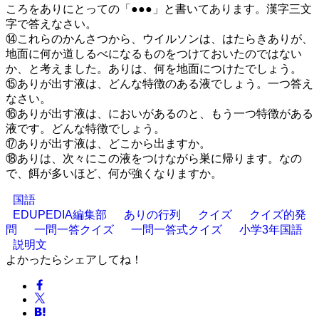
ころをありにとっての「●●●」と書いてあります。漢字三文
字で答えなさい。
⑭これらのかんさつから、ウイルソンは、はたらきありが、
地面に何か道しるべになるものをつけておいたのではない
か、と考えました。ありは、何を地面につけたでしょう。
⑮ありが出す液は、どんな特徴のある液でしょう。一つ答え
なさい。
⑯ありが出す液は、においがあるのと、もう一つ特徴がある
液です。どんな特徴でしょう。
⑰ありが出す液は、どこから出ますか。
⑱ありは、次々にこの液をつけながら巣に帰ります。なの
で、餌が多いほど、何が強くなりますか。
国語
EDUPEDIA編集部
ありの行列
クイズ
クイズ的発
問
一問一答クイズ
一問一答式クイズ
小学3年国語
説明文
よかったらシェアしてね！