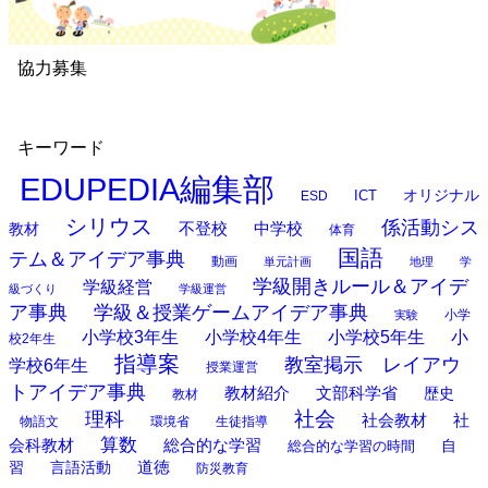
協力募集
キーワード
EDUPEDIA編集部
オリジナル
ESD
ICT
シリウス
係活動シス
中学校
教材
不登校
体育
国語
テム＆アイデア事典
動画
単元計画
地理
学
学級開きルール＆アイデ
学級経営
級づくり
学級運営
ア事典
学級＆授業ゲームアイデア事典
小学
実験
小学校3年生
小学校4年生
小学校5年生
小
校2年生
指導案
教室掲示 レイアウ
学校6年生
授業運営
トアイデア事典
教材紹介
文部科学省
歴史
教材
理科
社会
社
社会教材
物語文
環境省
生徒指導
算数
会科教材
総合的な学習
総合的な学習の時間
自
道徳
習
言語活動
防災教育