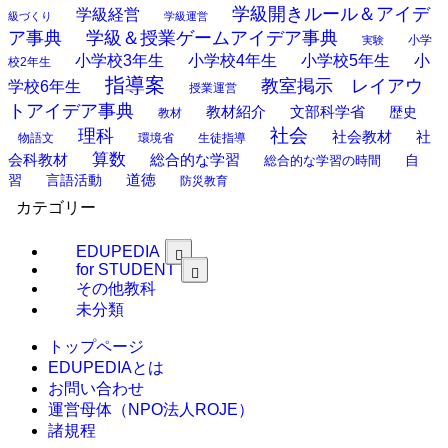
学級開きルール＆アイデ
学級経営
級づくり
学級運営
ア事典
学級＆授業ゲームアイデア事典
小学
実験
小学校3年生
小学校4年生
小学校5年生
小
校2年生
指導案
教室掲示 レイアウ
学校6年生
授業運営
トアイデア事典
教材紹介
文部科学省
歴史
教材
理科
社会
社
社会教材
物語文
環境省
生徒指導
算数
会科教材
総合的な学習
総合的な学習の時間
自
道徳
習
言語活動
防災教育
カテゴリー
EDUPEDIA
for STUDENT
その他教科
未分類
トップページ
EDUPEDIAとは
お問い合わせ
運営母体（NPO法人ROJE）
諸規程