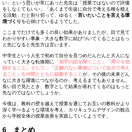
い」という思いが常にあった先生は「授業ではないので評価
をしなくてもいい」「あくまで生徒に自分で考える種を植え
る活動」だと割り切って、ゆるく・
言いたいことを言える環
境づくり
を心掛けているようでした。
ここまでだけでも多くの良い効果がありましたが、目で見て
わかりやすい事象・大きな数字に結びついてくることはもっ
と先になると先生方は言います。
中学生という人生で初めて自分を見つめだんだんと大人にな
っていく大きな転換期に
「相手の話を聞くこと」「周りを信
頼すること」そして、「正解のない事柄について自分で考え
ること」を仲間とともに経験すること
が、その後の未来どん
なに大きな躍進につながるのか、考えるまでもありません。
長い目で見たとき、数字として結果が表れてくるのはもっと
先なのではないでしょうか。
今後は、教科の壁を越えて授業を通じてお互いの教科がより
深く学べるような環境を考え、カリキュラムデザインの観点
から学校全体の授業改善を実践していくようです。
6 まとめ