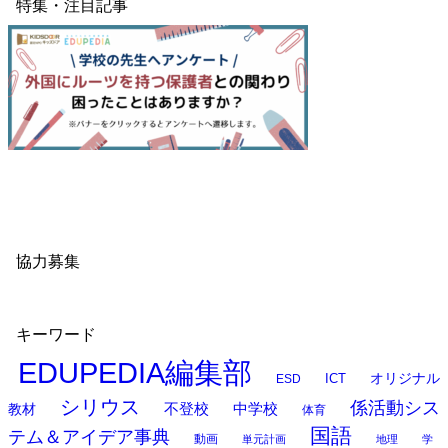
特集・注目記事
協力募集
キーワード
EDUPEDIA編集部
オリジナル
ESD
ICT
シリウス
係活動シス
中学校
教材
不登校
体育
国語
テム＆アイデア事典
動画
単元計画
地理
学