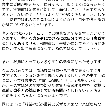
業中に質問が増えたり、自分からよく動くようになったそう
です。実施前は朝鑑賞に対して「面倒くさい」「何でやらな
きゃいけないの？」というような声が多くありました。しか
し、現在では他人の意見を聞くようになり、自分で考える力
が身についてきたと言います。
考える方法のフレームワークは授業などで紹介することがで
きますが、
考える力を身につけるには自分で考える（実践す
る）しかありません
。朝鑑賞は、生徒が自分で考える時間を
自然と作り出す装置になっているのではないでしょうか。
また、
教員にとっても大きな学びの機会になったそうです。
今回の発表会では、放課後に教員や見学者で集まってグルー
プディスカッションをする機会がありました。その中で「教
員にとって授業中の”沈黙”は恐怖だ」と言う先生がいました
が、その方は別の学校で対話型鑑賞を実践する中で「
沈黙は
生徒が自分との対話をしている時間
かもしれない」と考え、
生徒をよく見るようになったようです。
同じように「授業や話の最後は必ずまとめなければならな