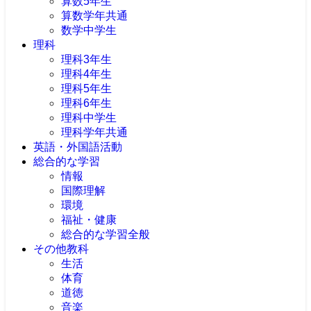
算数5年生
算数学年共通
数学中学生
理科
理科3年生
理科4年生
理科5年生
理科6年生
理科中学生
理科学年共通
英語・外国語活動
総合的な学習
情報
国際理解
環境
福祉・健康
総合的な学習全般
その他教科
生活
体育
道徳
音楽