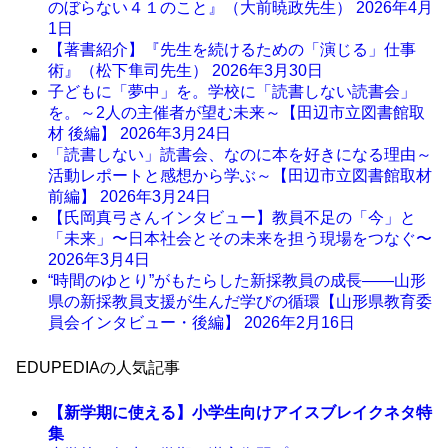
のぼらない４１のこと』（大前暁政先生）
2026年4月
1日
【著書紹介】『先生を続けるための「演じる」仕事
術』（松下隼司先生）
2026年3月30日
子どもに「夢中」を。学校に「読書しない読書会」
を。～2人の主催者が望む未来～【田辺市立図書館取
材 後編】
2026年3月24日
「読書しない」読書会、なのに本を好きになる理由～
活動レポートと感想から学ぶ～【田辺市立図書館取材
前編】
2026年3月24日
【氏岡真弓さんインタビュー】教員不足の「今」と
「未来」〜日本社会とその未来を担う現場をつなぐ〜
2026年3月4日
“時間のゆとり”がもたらした新採教員の成長――山形
県の新採教員支援が生んだ学びの循環【山形県教育委
員会インタビュー・後編】
2026年2月16日
EDUPEDIAの人気記事
【新学期に使える】小学生向けアイスブレイクネタ特
集