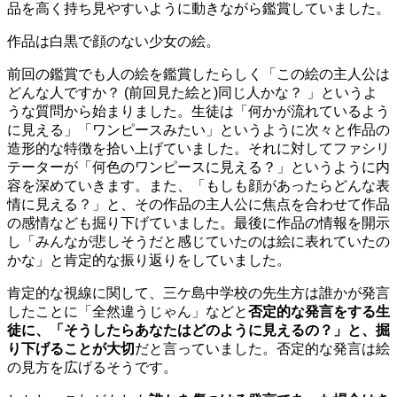
品を高く持ち見やすいように動きながら鑑賞していました。
作品は白黒で顔のない少女の絵。
前回の鑑賞でも人の絵を鑑賞したらしく「この絵の主人公は
どんな人ですか？ (前回見た絵と)同じ人かな？ 」というよ
うな質問から始まりました。生徒は「何かが流れているよう
に見える」「ワンピースみたい」というように次々と作品の
造形的な特徴を拾い上げていました。それに対してファシリ
テーターが「何色のワンピースに見える？」というように内
容を深めていきます。また、「もしも顔があったらどんな表
情に見える？」と、その作品の主人公に焦点を合わせて作品
の感情なども掘り下げていました。最後に作品の情報を開示
し「みんなが悲しそうだと感じていたのは絵に表れていたの
かな」と肯定的な振り返りをしていました。
肯定的な視線に関して、三ケ島中学校の先生方は誰かが発言
したことに「全然違うじゃん」などと
否定的な発言をする生
徒に、「そうしたらあなたはどのように見えるの？」と、掘
り下げることが大切
だと言っていました。否定的な発言は絵
の見方を広げるそうです。