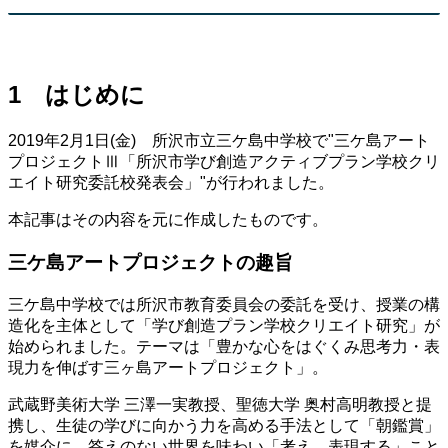
1 はじめに
2019年2月1日(金) 所沢市立三ケ島中学校で"三ケ島アート
プロジェクトⅢ「所沢市学び創造アクティブプラン学校クリ
エイト研究委託校発表会」"が行われました。
本記事はその内容を元に作成したものです。
三ケ島アートプロジェクトの趣旨
三ケ島中学校では所沢市教育委員会の委託を受け、授業の構
造化を主体として「学び創造プラン学校クリエイト研究」が
始められました。テーマは「豊かな心をはぐくみ思考力・表
現力を伸ばす三ヶ島アートプロジェクト」。
武蔵野美術大学 三澤一実教授、聖徳大学 奥村高明教授と提
携し、生徒の学びに向かう力を高める手法として「朝鑑賞」
を媒介に、
答えのない世界を味わい「考え、表現する」こと