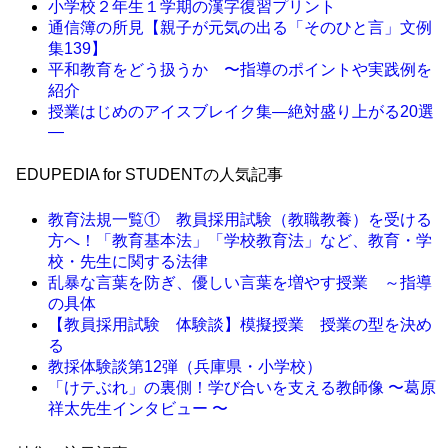
小学校２年生１学期の漢字復習プリント
通信簿の所見【親子が元気の出る「そのひと言」文例
集139】
平和教育をどう扱うか 〜指導のポイントや実践例を
紹介
授業はじめのアイスブレイク集―絶対盛り上がる20選
―
EDUPEDIA for STUDENTの人気記事
教育法規一覧① 教員採用試験（教職教養）を受ける
方へ！「教育基本法」「学校教育法」など、教育・学
校・先生に関する法律
乱暴な言葉を防ぎ、優しい言葉を増やす授業 ～指導
の具体
【教員採用試験 体験談】模擬授業 授業の型を決め
る
教採体験談第12弾（兵庫県・小学校）
「けテぶれ」の裏側！学び合いを支える教師像 〜葛原
祥太先生インタビュー 〜