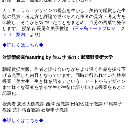
カリキュラム・デザインの視点を生かし、美術で鑑賞した生
徒の見方・考え方と評論で述べられた筆者の見方・考え方を
比較し、そこから気づいたことをまとめ、自分の言葉で発信
します。 授業者 長尾久美子教諭 (
三ヶ島アートプロジェク
トⅢ 案内
より)
◆詳しくはこちら◆
対話型鑑賞featuring by 旅ムサ 協力：武蔵野美術大学
朝鑑賞拡大版。作者と語り合いながらより深く作品を掘り下
げる充実した内容となっています。同時に行われていた特別
授業「美大生、生き様を語る」という、アートからデザイン
まで様々な研究をする学生が生徒に語り掛ける授業をもとに
記事化。
授業者 志賀大樹教諭 西澤 浩教諭 田沼佐江子教諭 中尾恭子
教諭 荒井晴香教諭 石塚申子教諭
◆詳しくはこちら◆