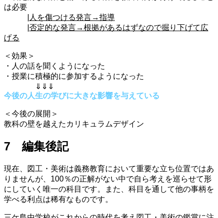
は必要
|
人を傷つける発言→指導
|
否定的な発言→根拠があるはずなので掘り下げて広
げる
＜効果＞
・人の話を聞くようになった
・授業に積極的に参加するようになった
⇓⇓⇓
今後の人生の学びに大きな影響を与えている
＜今後の展開＞
教科の壁を越えたカリキュラムデザイン
7 編集後記
現在、図工・美術は義務教育において重要な立ち位置ではあ
りませんが、100％の正解がない中で自ら考えを巡らせて形
にしていく唯一の科目です。また、科目を通して他の事柄を
学べる利点は稀有なものです。
三ケ島中学校がこれからの時代を考え図工・美術の鑑賞に注