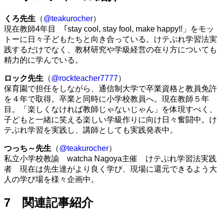
くろ先生
（
@teakurocher
）
現在教師4年目 ｢stay cool, stay fool, make happy!!」をモッ
トーに日々子どもたちと向き合っている。けテぶれ学習法実
践するだけでなく、教材研究や学級経営の在り方についても
精力的に学んでいる。
ロック先生
（
@rockteacher7777
）
保育園で担任をしながら、通信制大学で卒業資格と教員免許
を４年で取得。卒業と同時に小学校教員へ。現在教師５年
目。「楽しくなければ教師じゃないじゃん」を体現すべく、
子どもと一緒に笑える楽しい学級作りに向け日々奮闘中。け
テぶれ学習を実践し、講師としても実践発表中。
つっち～先生
（
@teakurocher
）
私立小学校教諭 watcha Nagoya主催 けテぶれ学習法実践
者 現在は先生達がより良く学び、現場に還元できるよう大
人の学び場を様々企画中。
7 関連記事紹介