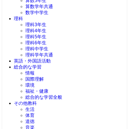
算数5年生
算数学年共通
数学中学生
理科
理科3年生
理科4年生
理科5年生
理科6年生
理科中学生
理科学年共通
英語・外国語活動
総合的な学習
情報
国際理解
環境
福祉・健康
総合的な学習全般
その他教科
生活
体育
道徳
音楽