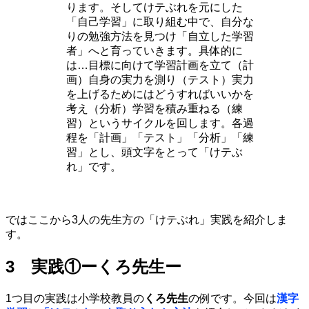
ります。そしてけテぶれを元にした
「自己学習」に取り組む中で、自分な
りの勉強方法を見つけ「自立した学習
者」へと育っていきます。具体的に
は…目標に向けて学習計画を立て（計
画）自身の実力を測り（テスト）実力
を上げるためにはどうすればいいかを
考え（分析）学習を積み重ねる（練
習）というサイクルを回します。各過
程を「計画」「テスト」「分析」「練
習」とし、頭文字をとって「けテぶ
れ」です。
ではここから3人の先生方の「けテぶれ」実践を紹介しま
す。
3 実践①ーくろ先生ー
1つ目の実践は小学校教員の
くろ先生
の例です。今回は
漢字