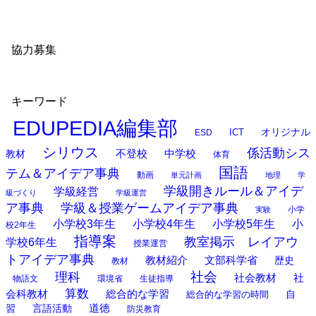
協力募集
キーワード
EDUPEDIA編集部
オリジナル
ESD
ICT
シリウス
係活動シス
中学校
教材
不登校
体育
国語
テム＆アイデア事典
動画
単元計画
地理
学
学級開きルール＆アイデ
学級経営
級づくり
学級運営
ア事典
学級＆授業ゲームアイデア事典
小学
実験
小学校3年生
小学校4年生
小学校5年生
小
校2年生
指導案
教室掲示 レイアウ
学校6年生
授業運営
トアイデア事典
教材紹介
文部科学省
歴史
教材
理科
社会
社
社会教材
物語文
環境省
生徒指導
算数
会科教材
総合的な学習
総合的な学習の時間
自
道徳
習
言語活動
防災教育