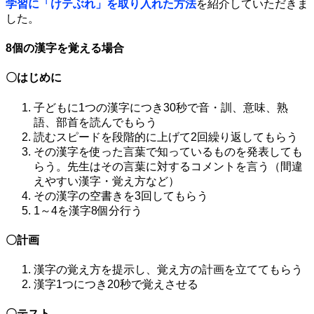
学習に「けテぶれ」を取り入れた方法
を紹介していただきま
した。
8個の漢字を覚える場合
〇はじめに
子どもに1つの漢字につき30秒で音・訓、意味、熟
語、部首を読んでもらう
読むスピードを段階的に上げて2回繰り返してもらう
その漢字を使った言葉で知っているものを発表しても
らう。先生はその言葉に対するコメントを言う（間違
えやすい漢字・覚え方など）
その漢字の空書きを3回してもらう
1～4を漢字8個分行う
〇計画
漢字の覚え方を提示し、覚え方の計画を立ててもらう
漢字1つにつき20秒で覚えさせる
〇テスト