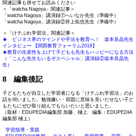
関連記事も併せてお読みください
＜「watcha Nagoya」関連記事＞
「watcha Nagoya」講演録①へいなか先生（準備中）
「watcha Nagoya」講演録②井上拓也先生（準備中）
＜「けテぶれ学習法」関連記事＞
★ ビジネス界のマインドや手法を教育へ！ 坂本良晶先生
インタビュー 【関西教育フォーラム2018】
★教育の生産性を上げて子どもも先生もハッピーになる方法
（「こんな先生もいるぞスペシャル」講演録②坂本良晶先
生）
8 編集後記
子どもたちが自立した学習者になる「けテぶれ学習法」のお
話を伺いました。勉強嫌い・宿題に意味を見いだせない子ど
もたちにぜひ取り組んでもらいたいと思いました。
（取材：EDUPEDIA編集部 加藤、樋上 編集：EDUPEDIA
編集部 樋上）
学習指導・実践