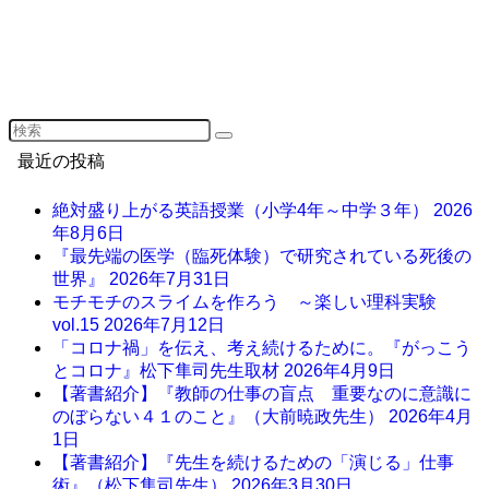
最近の投稿
絶対盛り上がる英語授業（小学4年～中学３年）
2026
年8月6日
『最先端の医学（臨死体験）で研究されている死後の
世界』
2026年7月31日
モチモチのスライムを作ろう ～楽しい理科実験
vol.15
2026年7月12日
「コロナ禍」を伝え、考え続けるために。『がっこう
とコロナ』松下隼司先生取材
2026年4月9日
【著書紹介】『教師の仕事の盲点 重要なのに意識に
のぼらない４１のこと』（大前暁政先生）
2026年4月
1日
【著書紹介】『先生を続けるための「演じる」仕事
術』（松下隼司先生）
2026年3月30日