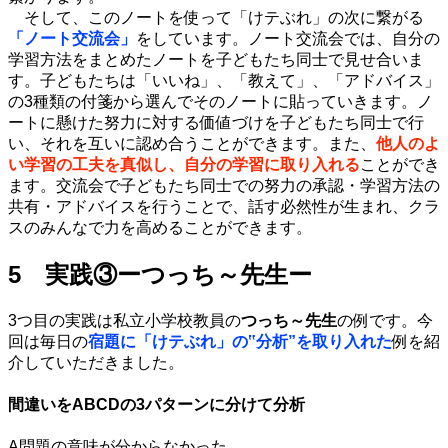
そして、このノートを使って「けテぶれ」の次に繋がる
「ノート交流会」
をしています。ノート交流会では、自分の
学習方法をまとめたノートを子どもたち同士で見せ合いま
す。子どもたちは「いいね」、「教えて」、「アドバイス」
の3種類の付箋から選んでそのノートに貼っていきます。ノ
ートに懸けた努力に対する価値づけを子どもたち同士で行
い、それを互いに認め合うことができます。また、
他人のよ
い学習の工夫を真似し、自分の学習に取り入れる
ことができ
ます。交流会で子どもたち同士での努力の承認・学習方法の
共有・アドバイスを行うことで、話す必然性が生まれ、クラ
スのみんなで力を高めることができます。
5 実践③ーつっち～先生ー
3つ目の実践は私立小学校教員の
つっち～先生
の例です。今
回は毎日の
宿題に「けテぶれ」の‟分析”を取り入れた
例を紹
介していただきました。
間違いをABCDの3パターンに分けて分析
A問題の意味が分からなかった