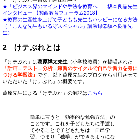
★「ビジネス界のマインドや手法を教育へ！ 坂本良晶先生
インタビュー 【関西教育フォーラム2018】
★教育の生産性を上げて子どもも先生もハッピーになる方法
（「こんな先生もいるぞスペシャル」講演録②坂本良晶先
生）
2 けテぶれとは
「けテぶれ」は
葛原祥太先生
（小学校教員）が提唱された
「計画→テスト→分析→練習のサイクルで自己学習力を身に
つける学習法」
です。以下葛原先生のブログから引用させて
いただいた「けテぶれ」の概要です。
葛原先生による「けテぶれ」の解説は
こちら
簡単に言うと「効率的な勉強方法」の
ことです。これを子どもたちに手渡し
てやることで子どもたちは「自己学
習」つまり「独学」ができるようにな