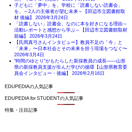
子どもに「夢中」を。学校に「読書しない読書会」
を。～2人の主催者が望む未来～【田辺市立図書館取
材 後編】
2026年3月24日
「読書しない」読書会、なのに本を好きになる理由～
活動レポートと感想から学ぶ～【田辺市立図書館取材
前編】
2026年3月24日
【氏岡真弓さんインタビュー】教員不足の「今」と
「未来」〜日本社会とその未来を担う現場をつなぐ〜
2026年3月4日
“時間のゆとり”がもたらした新採教員の成長――山形
県の新採教員支援が生んだ学びの循環【山形県教育委
員会インタビュー・後編】
2026年2月16日
EDUPEDIAの人気記事
EDUPEDIA for STUDENTの人気記事
特集・注目記事