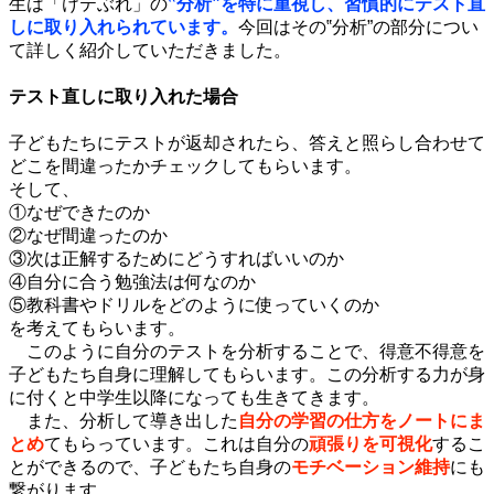
生は「けテぶれ」の
‟分析”を特に重視し、習慣的にテスト直
しに取り入れられています。
今回はその‟分析”の部分につい
て詳しく紹介していただきました。
テスト直しに取り入れた場合
子どもたちにテストが返却されたら、答えと照らし合わせて
どこを間違ったかチェックしてもらいます。
そして、
①なぜできたのか
②なぜ間違ったのか
③次は正解するためにどうすればいいのか
④自分に合う勉強法は何なのか
⑤教科書やドリルをどのように使っていくのか
を考えてもらいます。
このように自分のテストを分析することで、得意不得意を
子どもたち自身に理解してもらいます。この分析する力が身
に付くと中学生以降になっても生きてきます。
また、分析して導き出した
自分の学習の仕方をノートにま
とめ
てもらっています。これは自分の
頑張りを可視化
するこ
とができるので、子どもたち自身の
モチベーション維持
にも
繋がります。