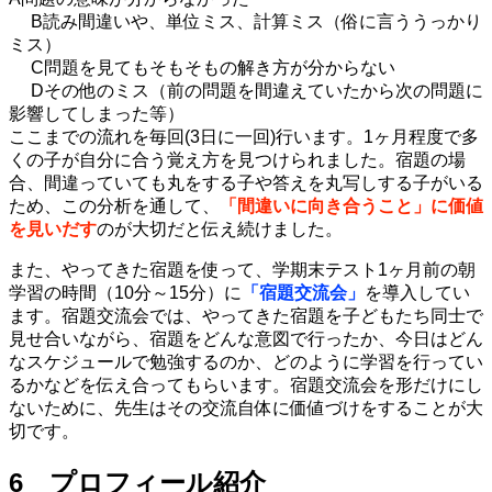
B読み間違いや、単位ミス、計算ミス（俗に言ううっかり
ミス）
C問題を見てもそもそもの解き方が分からない
Dその他のミス（前の問題を間違えていたから次の問題に
影響してしまった等）
ここまでの流れを毎回(3日に一回)行います。1ヶ月程度で多
くの子が自分に合う覚え方を見つけられました。宿題の場
合、間違っていても丸をする子や答えを丸写しする子がいる
ため、この分析を通して、
「間違いに向き合うこと」に価値
を見いだす
のが大切だと伝え続けました。
また、やってきた宿題を使って、学期末テスト1ヶ月前の朝
学習の時間（10分～15分）に
「宿題交流会」
を導入してい
ます。宿題交流会では、やってきた宿題を子どもたち同士で
見せ合いながら、宿題をどんな意図で行ったか、今日はどん
なスケジュールで勉強するのか、どのように学習を行ってい
るかなどを伝え合ってもらいます。宿題交流会を形だけにし
ないために、先生はその交流自体に価値づけをすることが大
切です。
6 プロフィール紹介