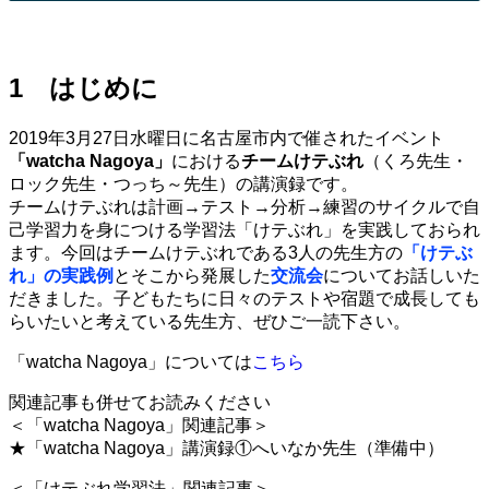
1 はじめに
2019年3月27日水曜日に名古屋市内で催されたイベント
「watcha Nagoya」
における
チームけテぶれ
（くろ先生・
ロック先生・つっち～先生）の講演録です。
チームけテぶれは計画→テスト→分析→練習のサイクルで自
己学習力を身につける学習法「けテぶれ」を実践しておられ
ます。今回はチームけテぶれである3人の先生方の
「けテぶ
れ」の実践例
とそこから発展した
交流会
についてお話しいた
だきました。子どもたちに日々のテストや宿題で成長しても
らいたいと考えている先生方、ぜひご一読下さい。
「watcha Nagoya」については
こちら
関連記事も併せてお読みください
＜「watcha Nagoya」関連記事＞
★「watcha Nagoya」講演録①へいなか先生（準備中）
＜「けテぶれ学習法」関連記事＞