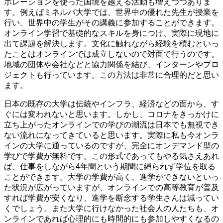
ボレーションを使った国境を越える活動も増えつつありま
す。例えばミネルバ大学では、世界中の優れた先生が授業を
行い、世界中の学生がその講義に参加することができます。
オンライン学習で基礎的なスキルを身につけ、実際に現地に
出て課題を解決します。文化に触れながら経験を積むといっ
たことはオンラインでは成立しないので対面で行うのです。
地域の団体や会社などと協力関係を結び、インターンやプロ
ジェクトも行っています。この方法は非常に合理的だと思い
ます。
日本の既存の大学は伝統やインフラ、経済などの面から、す
ぐには変われないと思います。しかし、コロナをきっかけに
立ち上がったオンラインでの学びの潮流は日本でも無視でき
ない流れになってきていると思います。実際に私も今オンラ
インの大学に通っているのですが、完全にオンデマンド型の
学びで学費が無料です。この形式であってもやる気さえあれ
ば、仕事をしながら4年間という期間に縛られず学位を取る
ことができます。大学の学費が高く、進学ができないといっ
た状況が広がっていますが、オンラインでの高等教育が普及
すれば学費が安くなり、進学を断念する学生さんは減ってい
くでしょう。また大学に行けなかった社会人の人たちも、オ
ンラインであれば心理的にも時間的にも参加しやすくなるの