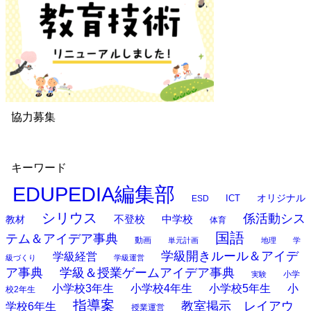
協力募集
キーワード
EDUPEDIA編集部
オリジナル
ESD
ICT
シリウス
係活動シス
中学校
教材
不登校
体育
国語
テム＆アイデア事典
動画
単元計画
地理
学
学級開きルール＆アイデ
学級経営
級づくり
学級運営
ア事典
学級＆授業ゲームアイデア事典
小学
実験
小学校3年生
小学校4年生
小学校5年生
小
校2年生
指導案
教室掲示 レイアウ
学校6年生
授業運営