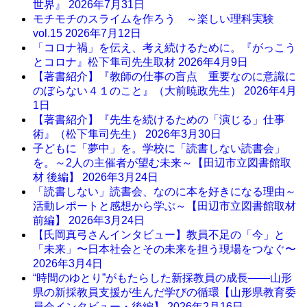
世界』
2026年7月31日
モチモチのスライムを作ろう ～楽しい理科実験
vol.15
2026年7月12日
「コロナ禍」を伝え、考え続けるために。『がっこう
とコロナ』松下隼司先生取材
2026年4月9日
【著書紹介】『教師の仕事の盲点 重要なのに意識に
のぼらない４１のこと』（大前暁政先生）
2026年4月
1日
【著書紹介】『先生を続けるための「演じる」仕事
術』（松下隼司先生）
2026年3月30日
子どもに「夢中」を。学校に「読書しない読書会」
を。～2人の主催者が望む未来～【田辺市立図書館取
材 後編】
2026年3月24日
「読書しない」読書会、なのに本を好きになる理由～
活動レポートと感想から学ぶ～【田辺市立図書館取材
前編】
2026年3月24日
【氏岡真弓さんインタビュー】教員不足の「今」と
「未来」〜日本社会とその未来を担う現場をつなぐ〜
2026年3月4日
“時間のゆとり”がもたらした新採教員の成長――山形
県の新採教員支援が生んだ学びの循環【山形県教育委
員会インタビュー・後編】
2026年2月16日