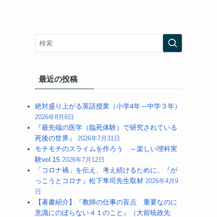
最近の投稿
絶対盛り上がる英語授業（小学4年～中学３年）
2026年8月6日
『最先端の医学（臨死体験）で研究されている
死後の世界』
2026年7月31日
モチモチのスライムを作ろう ～楽しい理科実
験vol.15
2026年7月12日
「コロナ禍」を伝え、考え続けるために。『が
っこうとコロナ』松下隼司先生取材
2026年4月9
日
【著書紹介】『教師の仕事の盲点 重要なのに
意識にのぼらない４１のこと』（大前暁政先