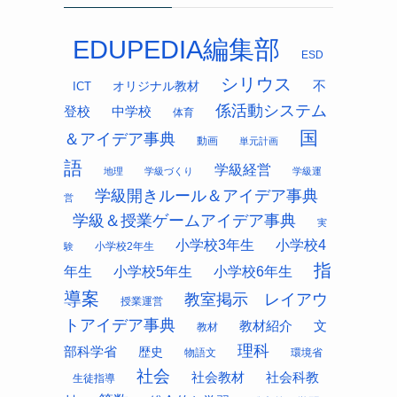
EDUPEDIA編集部
ESD
シリウス
オリジナル教材
不
ICT
係活動システム
中学校
登校
体育
国
＆アイデア事典
動画
単元計画
語
学級経営
地理
学級づくり
学級運
学級開きルール＆アイデア事典
営
学級＆授業ゲームアイデア事典
実
小学校3年生
小学校4
小学校2年生
験
指
年生
小学校5年生
小学校6年生
導案
教室掲示 レイアウ
授業運営
トアイデア事典
教材紹介
文
教材
理科
部科学省
歴史
物語文
環境省
社会
社会科教
社会教材
生徒指導