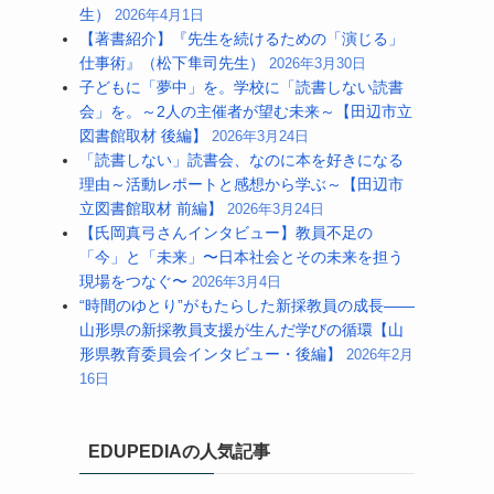
生）
2026年4月1日
【著書紹介】『先生を続けるための「演じる」
仕事術』（松下隼司先生）
2026年3月30日
子どもに「夢中」を。学校に「読書しない読書
会」を。～2人の主催者が望む未来～【田辺市立
図書館取材 後編】
2026年3月24日
「読書しない」読書会、なのに本を好きになる
理由～活動レポートと感想から学ぶ～【田辺市
立図書館取材 前編】
2026年3月24日
【氏岡真弓さんインタビュー】教員不足の
「今」と「未来」〜日本社会とその未来を担う
現場をつなぐ〜
2026年3月4日
“時間のゆとり”がもたらした新採教員の成長――
山形県の新採教員支援が生んだ学びの循環【山
形県教育委員会インタビュー・後編】
2026年2月
16日
EDUPEDIAの人気記事