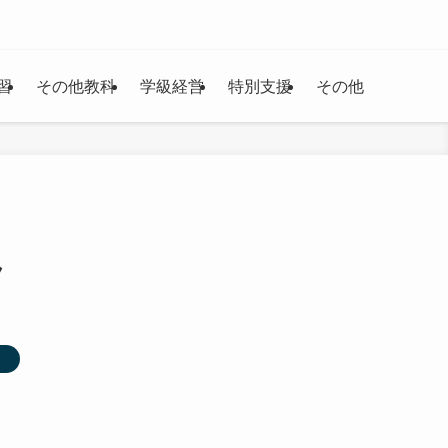
習
その他教科
学級経営
特別支援
その他
ラ