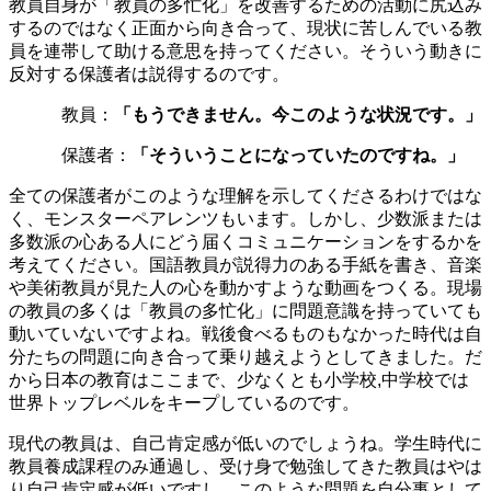
教員自身が「教員の多忙化」を改善するための活動に尻込み
するのではなく正面から向き合って、現状に苦しんでいる教
員を連帯して助ける意思を持ってください。そういう動きに
反対する保護者は説得するのです。
教員：
「もうできません。今このような状況です。」
保護者：
「そういうことになっていたのですね。」
全ての保護者がこのような理解を示してくださるわけではな
く、モンスターペアレンツもいます。しかし、少数派または
多数派の心ある人にどう届くコミュニケーションをするかを
考えてください。国語教員が説得力のある手紙を書き、音楽
や美術教員が見た人の心を動かすような動画をつくる。現場
の教員の多くは「教員の多忙化」に問題意識を持っていても
動いていないですよね。戦後食べるものもなかった時代は自
分たちの問題に向き合って乗り越えようとしてきました。だ
から日本の教育はここまで、少なくとも小学校,中学校では
世界トップレベルをキープしているのです。
現代の教員は、自己肯定感が低いのでしょうね。学生時代に
教員養成課程のみ通過し、受け身で勉強してきた教員はやは
り自己肯定感が低いですし、このような問題を自分事として