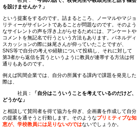
教員：
「今回の話で、校長先生や教頭先生と話す機会
を設けませんか？」
という提案をするのです。詰まるところ、ノーマルやマジョ
リティーがサイレントであることが問題なのです。そのよう
なサイレントの声を浮き上がらせるためには、アンケートや
コメントを無記名で行うという方法もあります。パネルディ
スカッションの際に妹尾さんが仰っていたことですが、
SNS等で自分の考えや経験について投稿し、それに対して
第3者から返信を貰うというように教員が連帯する方法は何
通りもあるのです。
例えば民間企業では、自分の所属する課内で課題を発見した
際は、
社員：
「自分はこういうことを考えているのだけど、
どうかな」
と相談して賛同者を得て協力を仰ぎ、企画書を作成して自分
の提案を通そうと行動します。そのような
プリミティブな知
恵が、学校教員には足りないのでは
ないでしょうか。