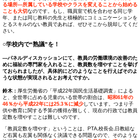
る場所—所属している学校やクラスを変えることから始める
ことも大切
なのです。もし、職員室で机を合わせる同じ学
年、または同じ教科の先生と積極的にコミュニケーションを
とるスキルのない教員であれば、ぜひそこから脱却してくだ
さい。
○学校内で“熟議”を！
—パネルディスカッションにて、教員の労働環境の改善のた
めに福祉の専門家を入れること、教員数を増やすことを挙げ
ておられましたが、具体的にどのようなことを行えばそのよ
うな状態が実現されるとお考えですか。
鈴木：
厚生労働省の「平成22年国民生活基礎調査」による
と、全世帯に占める児童のいる世帯の割合は、
昭和61年の
46％から平成22年には25.3％に減少
しています。つまり子
供や教育に関する予算の獲得が難しく、現在の行政では教員
定数を増やすことは難しいのです。
「教員定数を増やす」ということは、PTA,校長会,日教組な
ど右翼も左翼も関係なく決議できる問題なので、そのような