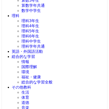
算数5年生
算数学年共通
数学中学生
理科
理科3年生
理科4年生
理科5年生
理科6年生
理科中学生
理科学年共通
英語・外国語活動
総合的な学習
情報
国際理解
環境
福祉・健康
総合的な学習全般
その他教科
生活
体育
道徳
音楽