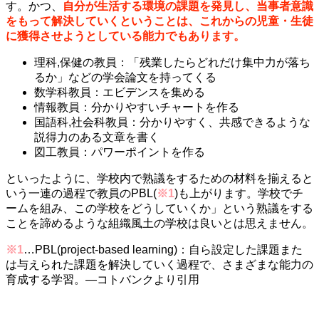
す。かつ、
自分が生活する環境の課題を発見し、当事者意識
をもって解決していくということは、これからの児童・生徒
に獲得させようとしている能力でもあります。
理科,保健の教員：「残業したらどれだけ集中力が落ち
るか」などの学会論文を持ってくる
数学科教員：エビデンスを集める
情報教員：分かりやすいチャートを作る
国語科,社会科教員：分かりやすく、共感できるような
説得力のある文章を書く
図工教員：パワーポイントを作る
といったように、学校内で熟議をするための材料を揃えると
いう一連の過程で教員のPBL(
※1
)も上がります。学校でチ
ームを組み、この学校をどうしていくか」という熟議をする
ことを諦めるような組織風土の学校は良いとは思えません。
※1
…PBL(project-based learning)：自ら設定した課題また
は与えられた課題を解決していく過程で、さまざまな能力の
育成する学習。—コトバンクより引用