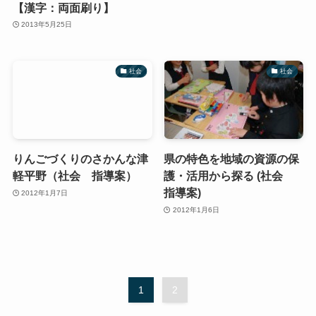
【漢字：両面刷り】
2013年5月25日
社会
社会
りんごづくりのさかんな津
県の特色を地域の資源の保
軽平野（社会 指導案）
護・活用から探る (社会
指導案)
2012年1月7日
2012年1月6日
1
2