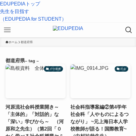
EDUPEDIAトップ
先生を目指す
（EDUPEDIA for STUDENT）
ホーム
都道府県
都道府県
– tag –
小中連携
社会
河原流社会科授業開き～
社会科指導案編②第4学年
「主体的」「対話的」な
社会科「人やものによるつ
「深い」学びから～ （河
ながり」 ~元上海日本人学
原和之先生）（第2回「０
校教師が語る！国際教育~
から学べる社会科授業セミ
（中村祐哉先生）