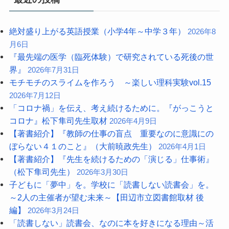
絶対盛り上がる英語授業（小学4年～中学３年）
2026年8
月6日
『最先端の医学（臨死体験）で研究されている死後の世
界』
2026年7月31日
モチモチのスライムを作ろう ～楽しい理科実験vol.15
2026年7月12日
「コロナ禍」を伝え、考え続けるために。『がっこうと
コロナ』松下隼司先生取材
2026年4月9日
【著書紹介】『教師の仕事の盲点 重要なのに意識にの
ぼらない４１のこと』（大前暁政先生）
2026年4月1日
【著書紹介】『先生を続けるための「演じる」仕事術』
（松下隼司先生）
2026年3月30日
子どもに「夢中」を。学校に「読書しない読書会」を。
～2人の主催者が望む未来～【田辺市立図書館取材 後
編】
2026年3月24日
「読書しない」読書会、なのに本を好きになる理由～活