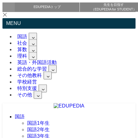
先生を目指す
EDUPEDIAトップ
（EDUPEDIA for STUDENT）
MENU
国語
社会
算数
理科
英語・外国語活動
総合的な学習
その他教科
学校経営
特別支援
その他
国語
国語1年生
国語2年生
国語3年生