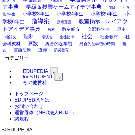
級づくり
学級運営
ア事典
学級＆授業ゲームアイデア事典
小学
実験
小学校3年生
小学校4年生
小学校5年生
小
校2年生
指導案
教室掲示 レイアウ
学校6年生
授業運営
トアイデア事典
教材紹介
文部科学省
歴史
教材
理科
社会
社
社会教材
物語文
環境省
生徒指導
算数
会科教材
総合的な学習
総合的な学習の時間
自
道徳
習
言語活動
防災教育
カテゴリー
EDUPEDIA
for STUDENT
その他教科
トップページ
EDUPEDIAとは
お問い合わせ
運営母体（NPO法人ROJE）
諸規程
©
EDUPEDIA.