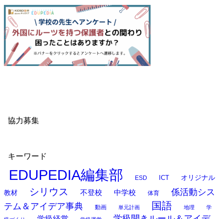
協力募集
キーワード
EDUPEDIA編集部
オリジナル
ESD
ICT
シリウス
係活動シス
中学校
教材
不登校
体育
国語
テム＆アイデア事典
動画
単元計画
地理
学
学級開きルール＆アイデ
学級経営