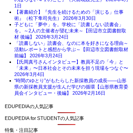
1日
【著書紹介】『先生を続けるための「演じる」仕事
術』（松下隼司先生）
2026年3月30日
子どもに「夢中」を。学校に「読書しない読書会」
を。～2人の主催者が望む未来～【田辺市立図書館取
材 後編】
2026年3月24日
「読書しない」読書会、なのに本を好きになる理由～
活動レポートと感想から学ぶ～【田辺市立図書館取材
前編】
2026年3月24日
【氏岡真弓さんインタビュー】教員不足の「今」と
「未来」〜日本社会とその未来を担う現場をつなぐ〜
2026年3月4日
“時間のゆとり”がもたらした新採教員の成長――山形
県の新採教員支援が生んだ学びの循環【山形県教育委
員会インタビュー・後編】
2026年2月16日
EDUPEDIAの人気記事
EDUPEDIA for STUDENTの人気記事
特集・注目記事