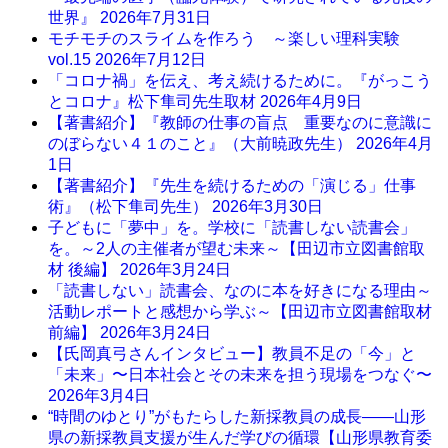
世界』
2026年7月31日
モチモチのスライムを作ろう ～楽しい理科実験
vol.15
2026年7月12日
「コロナ禍」を伝え、考え続けるために。『がっこう
とコロナ』松下隼司先生取材
2026年4月9日
【著書紹介】『教師の仕事の盲点 重要なのに意識に
のぼらない４１のこと』（大前暁政先生）
2026年4月
1日
【著書紹介】『先生を続けるための「演じる」仕事
術』（松下隼司先生）
2026年3月30日
子どもに「夢中」を。学校に「読書しない読書会」
を。～2人の主催者が望む未来～【田辺市立図書館取
材 後編】
2026年3月24日
「読書しない」読書会、なのに本を好きになる理由～
活動レポートと感想から学ぶ～【田辺市立図書館取材
前編】
2026年3月24日
【氏岡真弓さんインタビュー】教員不足の「今」と
「未来」〜日本社会とその未来を担う現場をつなぐ〜
2026年3月4日
“時間のゆとり”がもたらした新採教員の成長――山形
県の新採教員支援が生んだ学びの循環【山形県教育委