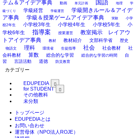
国語
テム＆アイデア事典
動画
単元計画
地理
学
学級開きルール＆アイデ
学級経営
級づくり
学級運営
ア事典
学級＆授業ゲームアイデア事典
小学
実験
小学校3年生
小学校4年生
小学校5年生
小
校2年生
指導案
教室掲示 レイアウ
学校6年生
授業運営
トアイデア事典
教材紹介
文部科学省
歴史
教材
理科
社会
社
社会教材
物語文
環境省
生徒指導
算数
会科教材
総合的な学習
総合的な学習の時間
自
道徳
習
言語活動
防災教育
カテゴリー
EDUPEDIA
for STUDENT
その他教科
未分類
トップページ
EDUPEDIAとは
お問い合わせ
運営母体（NPO法人ROJE）