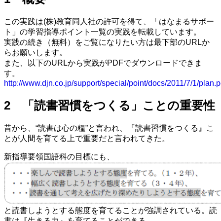
この実践は(株)教育同人社の許可を得て、「はなまるサポー
ト」の学習指導ポイント一覧の実践を転載しています。
実践の続き（無料）をご覧になりたい方は最下部のURLか
らお願いします。
また、以下のURLから実践がPDFでダウンロードできま
す。
http://www.djn.co.jp/support/special/point/docs/2011/7/1/plan.p
2 「読書習慣をつくる」ことの重要性
昔から、“読書は心の糧”と言われ、『読書習慣をつくる』こ
とが人間を育てる上で重要だと言われてきた。
新指導要領国語科の目標にも、
と読書しようとする態度を育てることが強調されている。読
書は『生きる力』を育てることができる。