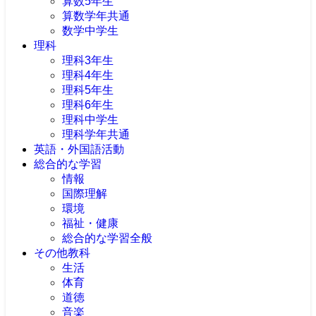
算数5年生
算数学年共通
数学中学生
理科
理科3年生
理科4年生
理科5年生
理科6年生
理科中学生
理科学年共通
英語・外国語活動
総合的な学習
情報
国際理解
環境
福祉・健康
総合的な学習全般
その他教科
生活
体育
道徳
音楽