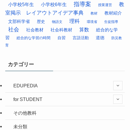
指導案
教
小学校5年生
小学校6年生
授業運営
室掲示 レイアウトアイデア事典
教材紹介
教材
理科
文部科学省
歴史
物語文
環境省
生徒指導
社会
算数
社会科教材
総合的な学
社会教材
習
道徳
総合的な学習の時間
自習
言語活動
防災教
育
カテゴリー
EDUPEDIA
for STUDENT
その他教科
未分類