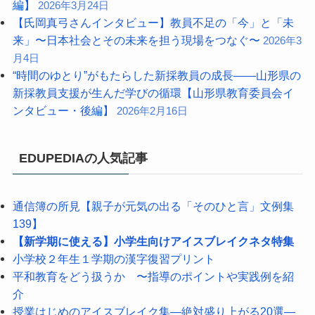
編】
2026年3月24日
【氏岡真弓さんインタビュー】教員不足の「今」と「未
来」〜日本社会とその未来を担う現場をつなぐ〜
2026年3
月4日
“時間のゆとり”がもたらした新採教員の成長――山形県の
新採教員支援が生んだ学びの循環【山形県教育委員会イ
ンタビュー・後編】
2026年2月16日
EDUPEDIAの人気記事
通信簿の所見【親子が元気の出る「そのひと言」文例集
139】
【新学期に使える】小学生向けアイスブレイクネタ特集
小学校２年生１学期の漢字復習プリント
平和教育をどう扱うか 〜指導のポイントや実践例を紹
介
授業はじめのアイスブレイク集―絶対盛り上がる20選―