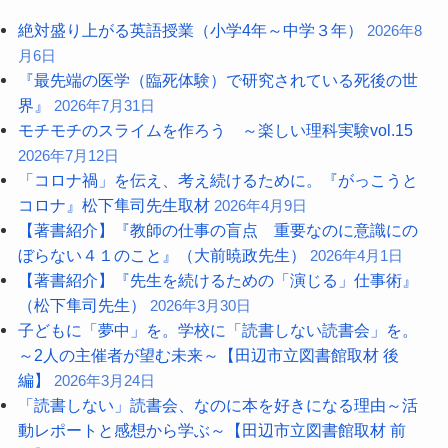
絶対盛り上がる英語授業（小学4年～中学３年）
2026年8
月6日
『最先端の医学（臨死体験）で研究されている死後の世
界』
2026年7月31日
モチモチのスライムを作ろう ～楽しい理科実験vol.15
2026年7月12日
「コロナ禍」を伝え、考え続けるために。『がっこうと
コロナ』松下隼司先生取材
2026年4月9日
【著書紹介】『教師の仕事の盲点 重要なのに意識にの
ぼらない４１のこと』（大前暁政先生）
2026年4月1日
【著書紹介】『先生を続けるための「演じる」仕事術』
（松下隼司先生）
2026年3月30日
子どもに「夢中」を。学校に「読書しない読書会」を。
～2人の主催者が望む未来～【田辺市立図書館取材 後
編】
2026年3月24日
「読書しない」読書会、なのに本を好きになる理由～活
動レポートと感想から学ぶ～【田辺市立図書館取材 前