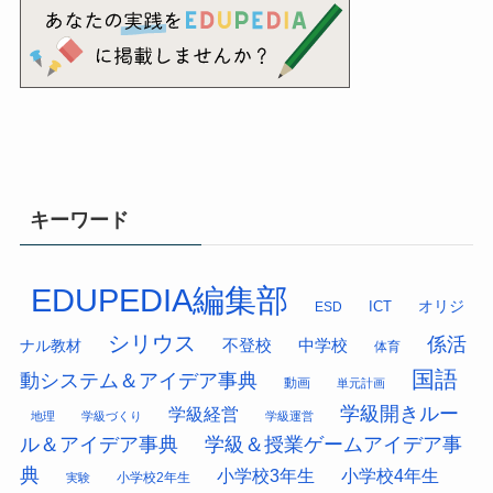
キーワード
EDUPEDIA編集部
オリジ
ESD
ICT
シリウス
係活
中学校
ナル教材
不登校
体育
国語
動システム＆アイデア事典
動画
単元計画
学級開きルー
学級経営
地理
学級づくり
学級運営
ル＆アイデア事典
学級＆授業ゲームアイデア事
典
小学校3年生
小学校4年生
小学校2年生
実験