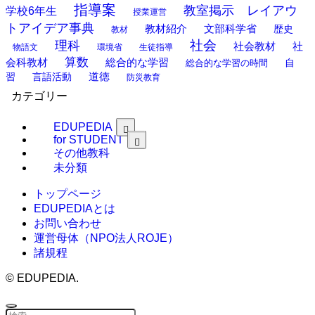
指導案
教室掲示 レイアウ
学校6年生
授業運営
トアイデア事典
教材紹介
文部科学省
歴史
教材
理科
社会
社
社会教材
物語文
環境省
生徒指導
算数
会科教材
総合的な学習
総合的な学習の時間
自
道徳
習
言語活動
防災教育
カテゴリー
EDUPEDIA
for STUDENT
その他教科
未分類
トップページ
EDUPEDIAとは
お問い合わせ
運営母体（NPO法人ROJE）
諸規程
©
EDUPEDIA.