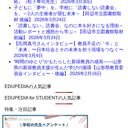
術』（松下隼司先生）
2026年3月30日
子どもに「夢中」を。学校に「読書しない読書会」
を。～2人の主催者が望む未来～【田辺市立図書館取
材 後編】
2026年3月24日
「読書しない」読書会、なのに本を好きになる理由～
活動レポートと感想から学ぶ～【田辺市立図書館取材
前編】
2026年3月24日
【氏岡真弓さんインタビュー】教員不足の「今」と
「未来」〜日本社会とその未来を担う現場をつなぐ〜
2026年3月4日
“時間のゆとり”がもたらした新採教員の成長――山形
県の新採教員支援が生んだ学びの循環【山形県教育委
員会インタビュー・後編】
2026年2月16日
EDUPEDIAの人気記事
EDUPEDIA for STUDENTの人気記事
特集・注目記事