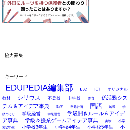
協力募集
キーワード
EDUPEDIA編集部
オリジナル
ESD
ICT
シリウス
係活動シス
中学校
教材
不登校
体育
国語
テム＆アイデア事典
動画
単元計画
地理
学
学級開きルール＆アイデ
学級経営
級づくり
学級運営
ア事典
学級＆授業ゲームアイデア事典
小学
実験
小学校3年生
小学校4年生
小学校5年生
小
校2年生