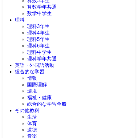
算数5年生
算数学年共通
数学中学生
理科
理科3年生
理科4年生
理科5年生
理科6年生
理科中学生
理科学年共通
英語・外国語活動
総合的な学習
情報
国際理解
環境
福祉・健康
総合的な学習全般
その他教科
生活
体育
道徳
音楽