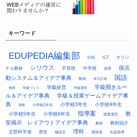
キーワード
EDUPEDIA編集部
オリジ
ESD
ICT
シリウス
係活
中学校
ナル教材
不登校
体育
国語
動システム＆アイデア事典
動画
単元計画
学級開きルー
学級経営
地理
学級づくり
学級運営
ル＆アイデア事典
学級＆授業ゲームアイデア事
典
小学校3年生
小学校4年生
小学校2年生
実験
指導案
教
小学校5年生
小学校6年生
授業運営
室掲示 レイアウトアイデア事典
教材紹介
教材
理科
文部科学省
歴史
物語文
環境省
生徒指導