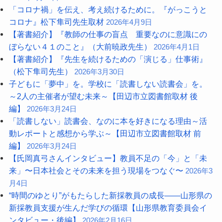
「コロナ禍」を伝え、考え続けるために。『がっこうと
コロナ』松下隼司先生取材
2026年4月9日
【著書紹介】『教師の仕事の盲点 重要なのに意識にの
ぼらない４１のこと』（大前暁政先生）
2026年4月1日
【著書紹介】『先生を続けるための「演じる」仕事術』
（松下隼司先生）
2026年3月30日
子どもに「夢中」を。学校に「読書しない読書会」を。
～2人の主催者が望む未来～【田辺市立図書館取材 後
編】
2026年3月24日
「読書しない」読書会、なのに本を好きになる理由～活
動レポートと感想から学ぶ～【田辺市立図書館取材 前
編】
2026年3月24日
【氏岡真弓さんインタビュー】教員不足の「今」と「未
来」〜日本社会とその未来を担う現場をつなぐ〜
2026年3
月4日
“時間のゆとり”がもたらした新採教員の成長――山形県の
新採教員支援が生んだ学びの循環【山形県教育委員会イ
ンタビュー・後編】
2026年2月16日