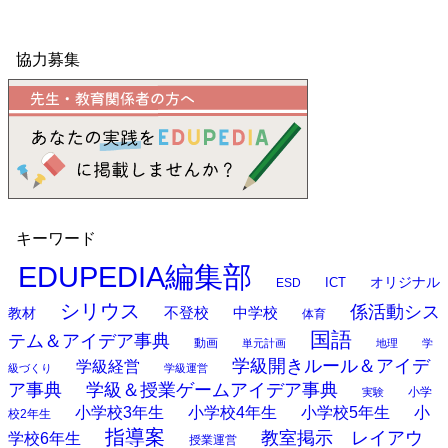
協力募集
キーワード
EDUPEDIA編集部
オリジナル
ESD
ICT
シリウス
係活動シス
中学校
教材
不登校
体育
国語
テム＆アイデア事典
動画
単元計画
地理
学
学級開きルール＆アイデ
学級経営
級づくり
学級運営
ア事典
学級＆授業ゲームアイデア事典
小学
実験
小学校3年生
小学校4年生
小学校5年生
小
校2年生
指導案
教室掲示 レイアウ
学校6年生
授業運営