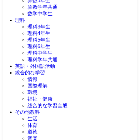
算数5年生
算数学年共通
数学中学生
理科
理科3年生
理科4年生
理科5年生
理科6年生
理科中学生
理科学年共通
英語・外国語活動
総合的な学習
情報
国際理解
環境
福祉・健康
総合的な学習全般
その他教科
生活
体育
道徳
音楽