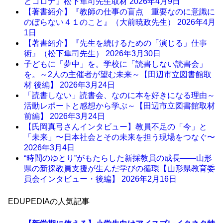
とコロナ』松下隼司先生取材
2026年4月9日
【著書紹介】『教師の仕事の盲点 重要なのに意識に
のぼらない４１のこと』（大前暁政先生）
2026年4月
1日
【著書紹介】『先生を続けるための「演じる」仕事
術』（松下隼司先生）
2026年3月30日
子どもに「夢中」を。学校に「読書しない読書会」
を。～2人の主催者が望む未来～【田辺市立図書館取
材 後編】
2026年3月24日
「読書しない」読書会、なのに本を好きになる理由～
活動レポートと感想から学ぶ～【田辺市立図書館取材
前編】
2026年3月24日
【氏岡真弓さんインタビュー】教員不足の「今」と
「未来」〜日本社会とその未来を担う現場をつなぐ〜
2026年3月4日
“時間のゆとり”がもたらした新採教員の成長――山形
県の新採教員支援が生んだ学びの循環【山形県教育委
員会インタビュー・後編】
2026年2月16日
EDUPEDIAの人気記事