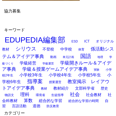
協力募集
キーワード
EDUPEDIA編集部
オリジナル
ESD
ICT
シリウス
係活動シス
中学校
教材
不登校
体育
国語
テム＆アイデア事典
動画
単元計画
地理
学
学級開きルール＆アイデ
学級経営
級づくり
学級運営
ア事典
学級＆授業ゲームアイデア事典
小学
実験
小学校3年生
小学校4年生
小学校5年生
小
校2年生
指導案
教室掲示 レイアウ
学校6年生
授業運営
トアイデア事典
教材紹介
文部科学省
歴史
教材
理科
社会
社
社会教材
物語文
環境省
生徒指導
算数
会科教材
総合的な学習
総合的な学習の時間
自
道徳
習
言語活動
防災教育
カテゴリー