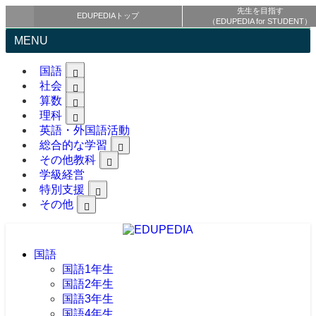
先生を目指す
EDUPEDIAトップ
（EDUPEDIA for STUDENT）
MENU
国語
社会
算数
理科
英語・外国語活動
総合的な学習
その他教科
学級経営
特別支援
その他
国語
国語1年生
国語2年生
国語3年生
国語4年生