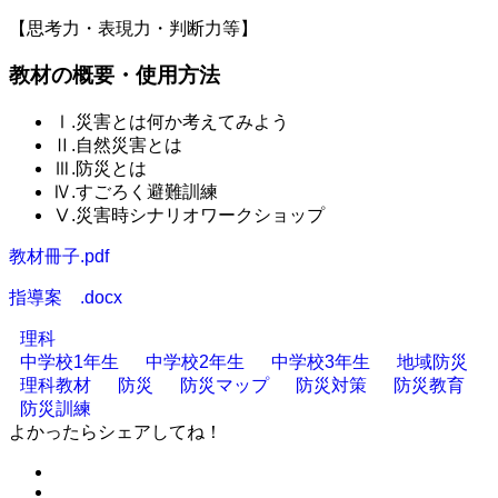
【思考力・表現力・判断力等】
教材の概要・使用方法
Ⅰ.災害とは何か考えてみよう
Ⅱ.自然災害とは
Ⅲ.防災とは
Ⅳ.すごろく避難訓練
Ⅴ.災害時シナリオワークショップ
教材冊子.pdf
指導案 .docx
理科
中学校1年生
中学校2年生
中学校3年生
地域防災
理科教材
防災
防災マップ
防災対策
防災教育
防災訓練
よかったらシェアしてね！