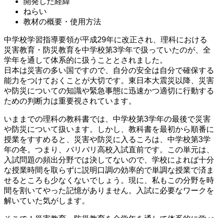
開発した経緯
ねらい
教材の概要・使用方法
中学校学習指導要領が平成29年に改正され、理科における
災害教育・防災教育を中学校第3学年で扱っていたのが、全
学年を通して体系的に扱うこととされました。
日本は災害の多い国ですので、自分の安全は自分で確保する
能力をつけておくことが大切です。東日本大震災以降、災害
や防災についての知識や緊急事態に迅速かつ適切に行動する
ための判断力は重要視されています。
いままでの理科の教科書では、中学校第3学年の最後で災害
や防災について扱います。しかし、教科書を最初から順番に
授業をすすめると、災害や防災に入るころは、中学校第3学
年の冬。つまり、バリバリ高校入試直前です。この単元は、
入試問題の頻出分野では決してないので、学校によれば十分
な授業時間を取らずに説明口調の効率的で単調な授業で済ま
せるところも少なくないでしょう。現に、私もこの分野を時
間を割いてやった記憶がありません。入試に必要なワークを
解いていた気がします。