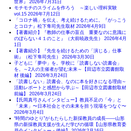
世界』
2026年7月31日
モチモチのスライムを作ろう ～楽しい理科実験
vol.15
2026年7月12日
「コロナ禍」を伝え、考え続けるために。『がっこう
とコロナ』松下隼司先生取材
2026年4月9日
【著書紹介】『教師の仕事の盲点 重要なのに意識に
のぼらない４１のこと』（大前暁政先生）
2026年4月
1日
【著書紹介】『先生を続けるための「演じる」仕事
術』（松下隼司先生）
2026年3月30日
子どもに「夢中」を。学校に「読書しない読書会」
を。～2人の主催者が望む未来～【田辺市立図書館取
材 後編】
2026年3月24日
「読書しない」読書会、なのに本を好きになる理由～
活動レポートと感想から学ぶ～【田辺市立図書館取材
前編】
2026年3月24日
【氏岡真弓さんインタビュー】教員不足の「今」と
「未来」〜日本社会とその未来を担う現場をつなぐ〜
2026年3月4日
“時間のゆとり”がもたらした新採教員の成長――山形
県の新採教員支援が生んだ学びの循環【山形県教育委
員会インタビュー・後編】
2026年2月16日