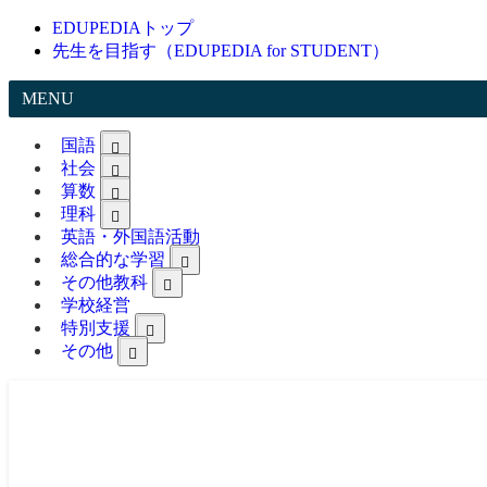
EDUPEDIAトップ
先生を目指す（EDUPEDIA for STUDENT）
MENU
国語
社会
算数
理科
英語・外国語活動
総合的な学習
その他教科
学校経営
特別支援
その他