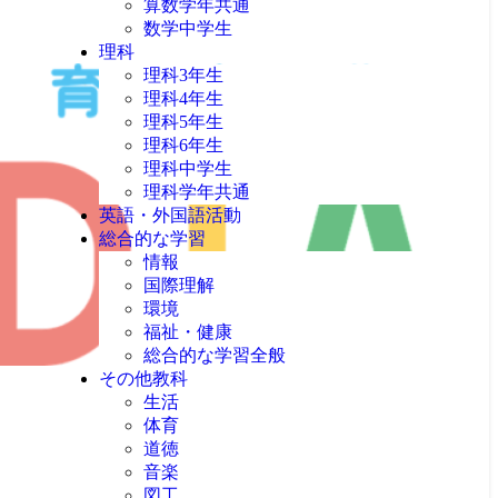
算数学年共通
数学中学生
理科
理科3年生
理科4年生
理科5年生
理科6年生
理科中学生
理科学年共通
英語・外国語活動
総合的な学習
情報
国際理解
環境
福祉・健康
総合的な学習全般
その他教科
生活
体育
道徳
音楽
図工