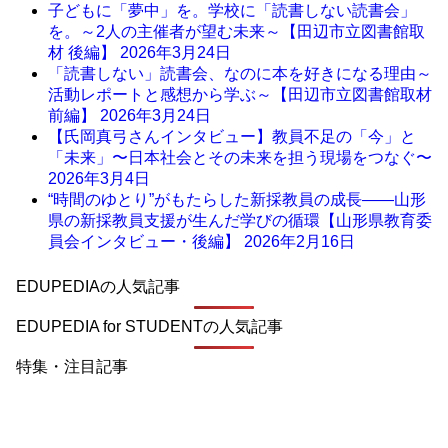
子どもに「夢中」を。学校に「読書しない読書会」
を。～2人の主催者が望む未来～【田辺市立図書館取
材 後編】
2026年3月24日
「読書しない」読書会、なのに本を好きになる理由～
活動レポートと感想から学ぶ～【田辺市立図書館取材
前編】
2026年3月24日
【氏岡真弓さんインタビュー】教員不足の「今」と
「未来」〜日本社会とその未来を担う現場をつなぐ〜
2026年3月4日
“時間のゆとり”がもたらした新採教員の成長――山形
県の新採教員支援が生んだ学びの循環【山形県教育委
員会インタビュー・後編】
2026年2月16日
EDUPEDIAの人気記事
EDUPEDIA for STUDENTの人気記事
特集・注目記事