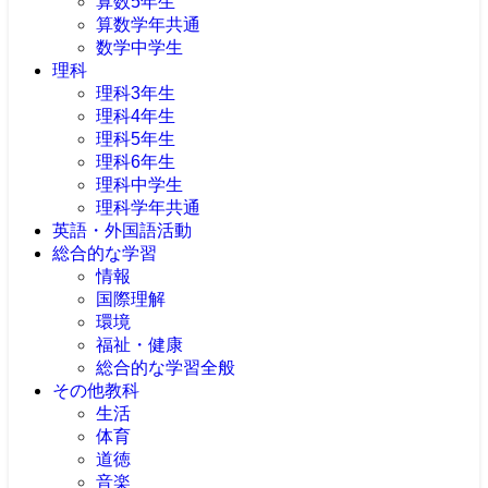
算数5年生
算数学年共通
数学中学生
理科
理科3年生
理科4年生
理科5年生
理科6年生
理科中学生
理科学年共通
英語・外国語活動
総合的な学習
情報
国際理解
環境
福祉・健康
総合的な学習全般
その他教科
生活
体育
道徳
音楽