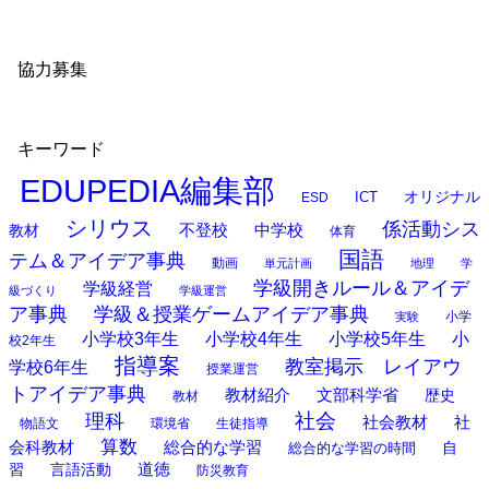
協力募集
キーワード
EDUPEDIA編集部
オリジナル
ESD
ICT
シリウス
係活動シス
中学校
教材
不登校
体育
国語
テム＆アイデア事典
動画
単元計画
地理
学
学級開きルール＆アイデ
学級経営
級づくり
学級運営
ア事典
学級＆授業ゲームアイデア事典
小学
実験
小学校3年生
小学校4年生
小学校5年生
小
校2年生
指導案
教室掲示 レイアウ
学校6年生
授業運営
トアイデア事典
教材紹介
文部科学省
歴史
教材
理科
社会
社
社会教材
物語文
環境省
生徒指導
算数
会科教材
総合的な学習
総合的な学習の時間
自
道徳
習
言語活動
防災教育