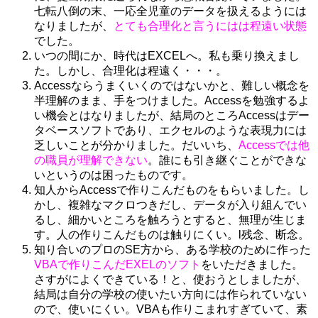
七転八倒の末、一応全児童のデータを扱えるようには
なりましたが、
とても合理化と言うにはは程遠い状態
でした。
いつの間にか、時代はEXCELへ。私も乗り換えまし
た。しかし、合理化は程遠く・・・。
Accessならうまくいくのではないかと、難しい概念を
半理解のまま、手をつけました。Accessを勉強するよ
い機会とはなりましたが、結局のところAccessはデー
タベースソフトであり、エクセルのような表現力には
乏しいことが分かりました。だいいち、
Accessでは他
の職員が理解できない
。誰にも引き継ぐことができな
いというのは困ったものです。
知人からAccessで作りこんだものをもらいました。し
かし、複雑なマクロつきだし、データが入り組んでい
るし、細かいところを触ろうとすると、無理が生じま
す。人の作りこんだものは触りにくい。l残念、断念。
知り合いのプロのSE方から、ある学校のために作った
VBAで作りこんだEXELのソフト
をいただきました。
さすがによくできている！と、使おうとしましたが、
結局は自分の学校の使いたい方向には作られていない
ので、使いにくい。VBAも作りこまれすぎていて、素