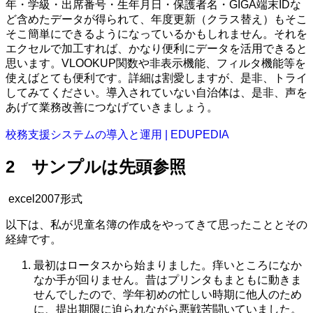
年・学級・出席番号・生年月日・保護者名・GIGA端末IDな
ど含めたデータが得られて、年度更新（クラス替え）もそこ
そこ簡単にできるようになっているかもしれません。それを
エクセルで加工すれば、かなり便利にデータを活用できると
思います。VLOOKUP関数や非表示機能、フィルタ機能等を
使えばとても便利です。詳細は割愛しますが、是非、トライ
してみてください。導入されていない自治体は、是非、声を
あげて業務改善につなげていきましょう。
校務支援システムの導入と運用 | EDUPEDIA
2 サンプルは先頭参照
excel2007形式
以下は、私が児童名簿の作成をやってきて思ったこととその
経緯です。
最初はロータスから始まりました。痒いところになか
なか手が回りません。昔はプリンタもまともに動きま
せんでしたので、学年初めの忙しい時期に他人のため
に、提出期限に迫られながら悪戦苦闘いていました。