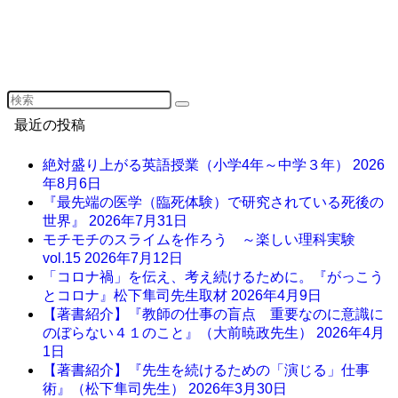
最近の投稿
絶対盛り上がる英語授業（小学4年～中学３年）
2026
年8月6日
『最先端の医学（臨死体験）で研究されている死後の
世界』
2026年7月31日
モチモチのスライムを作ろう ～楽しい理科実験
vol.15
2026年7月12日
「コロナ禍」を伝え、考え続けるために。『がっこう
とコロナ』松下隼司先生取材
2026年4月9日
【著書紹介】『教師の仕事の盲点 重要なのに意識に
のぼらない４１のこと』（大前暁政先生）
2026年4月
1日
【著書紹介】『先生を続けるための「演じる」仕事
術』（松下隼司先生）
2026年3月30日