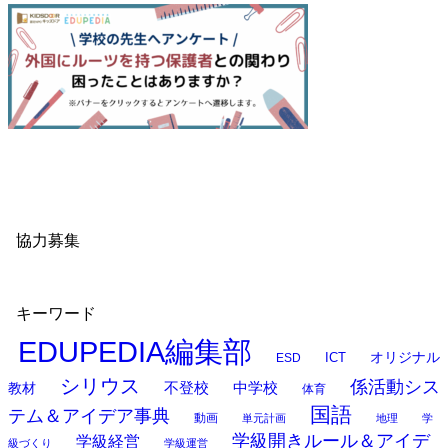
協力募集
キーワード
EDUPEDIA編集部
オリジナル
ESD
ICT
シリウス
係活動シス
中学校
教材
不登校
体育
国語
テム＆アイデア事典
動画
単元計画
地理
学
学級開きルール＆アイデ
学級経営
級づくり
学級運営