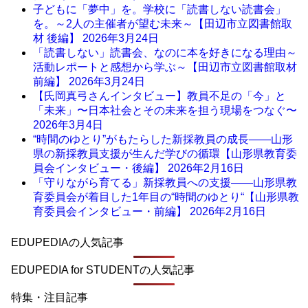
子どもに「夢中」を。学校に「読書しない読書会」
を。～2人の主催者が望む未来～【田辺市立図書館取
材 後編】
2026年3月24日
「読書しない」読書会、なのに本を好きになる理由～
活動レポートと感想から学ぶ～【田辺市立図書館取材
前編】
2026年3月24日
【氏岡真弓さんインタビュー】教員不足の「今」と
「未来」〜日本社会とその未来を担う現場をつなぐ〜
2026年3月4日
“時間のゆとり”がもたらした新採教員の成長――山形
県の新採教員支援が生んだ学びの循環【山形県教育委
員会インタビュー・後編】
2026年2月16日
「守りながら育てる」新採教員への支援――山形県教
育委員会が着目した1年目の“時間のゆとり“【山形県教
育委員会インタビュー・前編】
2026年2月16日
EDUPEDIAの人気記事
EDUPEDIA for STUDENTの人気記事
特集・注目記事