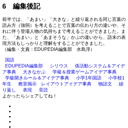
6 編集後記
前半では、「あまい」「大きな」と繰り返される同じ言葉の
読み方（強弱）を考えることで言葉の伝わり方の違いや、そ
れに伴う登場人物の気持ちまで考えることができました。ま
た、「あまい」と「あまそうな」かぶの違いから、語末の表
現方法もしっかりと理解をすることができました。
（編集・文責：EDUPEDIA編集部 水島淳）
国語
EDUPEDIA編集部
シリウス
係活動システム＆アイデ
ア事典
大きなかぶ
学級＆授業ゲームアイデア事典
学級開きルール＆アイデア事典
小学1年国語
小学校1
年生
教室掲示 レイアウトアイデア事典
物語文
繰
り返し
表現
音読
よかったらシェアしてね！