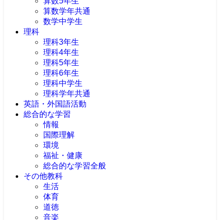
算数5年生
算数学年共通
数学中学生
理科
理科3年生
理科4年生
理科5年生
理科6年生
理科中学生
理科学年共通
英語・外国語活動
総合的な学習
情報
国際理解
環境
福祉・健康
総合的な学習全般
その他教科
生活
体育
道徳
音楽