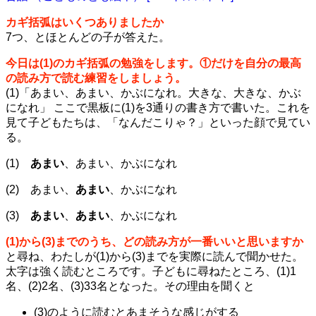
カギ括弧はいくつありましたか
7つ、とほとんどの子が答えた。
今日は(1)のカギ括弧の勉強をします。①だけを自分の最高
の読み方で読む練習をしましょう。
(1)「あまい、あまい、かぶになれ。大きな、大きな、かぶ
になれ」 ここで黒板に(1)を3通りの書き方で書いた。これを
見て子どもたちは、「なんだこりゃ？」といった顔で見てい
る。
(1)
あまい
、あまい、かぶになれ
(2) あまい、
あまい
、かぶになれ
(3)
あまい
、
あまい
、かぶになれ
(1)から(3)までのうち、どの読み方が一番いいと思いますか
と尋ね、わたしが(1)から(3)までを実際に読んで聞かせた。
太字は強く読むところです。子どもに尋ねたところ、(1)1
名、(2)2名、(3)33名となった。その理由を聞くと
(3)のように読むとあまそうな感じがする