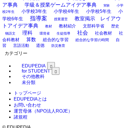
ア事典
学級＆授業ゲームアイデア事典
小学
実験
小学校3年生
小学校4年生
小学校5年生
小
校2年生
指導案
教室掲示 レイアウ
学校6年生
授業運営
トアイデア事典
教材紹介
文部科学省
歴史
教材
理科
社会
社
社会教材
物語文
環境省
生徒指導
算数
会科教材
総合的な学習
総合的な学習の時間
自
道徳
習
言語活動
防災教育
カテゴリー
EDUPEDIA
for STUDENT
その他教科
未分類
トップページ
EDUPEDIAとは
お問い合わせ
運営母体（NPO法人ROJE）
諸規程
©
EDUPEDIA.