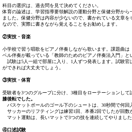
科目の選択は、過去問を見て決めてください。
体育の論述は、学習指導要領解説の運動分野と保健分野から
ました。保健分野は内容が少ないので、書かれている文章を
なので、実際に書きながら覚えることをお勧めします。
②実技・音楽
小学校で習う唱歌をピアノ伴奏しながら歌います。課題曲は
ベル伴奏が載っている「教師のためのピアノ伴奏法入門」と
試験は5人一組で部屋に入り、1人ずつ発表します。試験官
ができれば大丈夫でしょう。
③実技・体育
受験者を3つのグループに分け、3種目をローテーションして
膝後転でした。
バスケットボールのゴール下のシュートは、30秒間で何回入
サッカーのリフティングは練習1回、本番2回でしたが回数が
マット運動は、長いマットで3つの技を連続してやりました
④口述試験