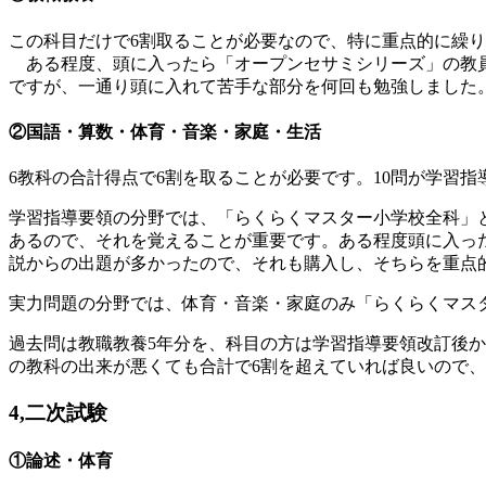
この科目だけで6割取ることが必要なので、特に重点的に繰
ある程度、頭に入ったら「オープンセサミシリーズ」の教員
ですが、一通り頭に入れて苦手な部分を何回も勉強しました
②国語・算数・体育・音楽・家庭・生活
6教科の合計得点で6割を取ることが必要です。10問が学習
学習指導要領の分野では、「らくらくマスター小学校全科」
あるので、それを覚えることが重要です。ある程度頭に入っ
説からの出題が多かったので、それも購入し、そちらを重点
実力問題の分野では、体育・音楽・家庭のみ「らくらくマス
過去問は教職教養5年分を、科目の方は学習指導要領改訂後
の教科の出来が悪くても合計で6割を超えていれば良いので
4,二次試験
①論述・体育