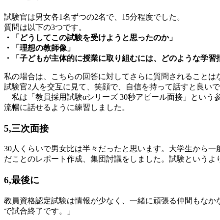
試験官は男女各1名ずつの2名で、15分程度でした。
質問は以下の3つです。
・「どうしてこの試験を受けようと思ったのか」
・「理想の教師像」
・「子どもが主体的に授業に取り組むには、どのような学習
私の場合は、こちらの回答に対してさらに質問されることは
試験官2人を交互に見て、笑顔で、自信を持って話すと良い
私は「教員採用試験αシリーズ 30秒アピール面接」という
流暢に話せるように練習しました。
5,三次面接
30人くらいで男女比は半々だったと思います。大学生から
だことのレポート作成、集団討議をしました。試験というよ
6,最後に
教員資格認定試験は情報が少なく、一緒に頑張る仲間もなか
で試合終了です。」