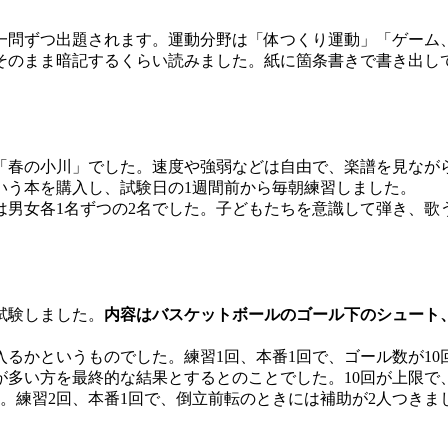
一問ずつ出題されます。運動分野は「体つくり運動」「ゲーム
そのまま暗記するくらい読みました。紙に箇条書きで書き出し
「春の小川」でした。速度や強弱などは自由で、楽譜を見なが
いう本を購入し、試験日の1週間前から毎朝練習しました。
は男女各1名ずつの2名でした。子どもたちを意識して弾き、歌
試験しました。
内容はバスケットボールのゴール下のシュート
るかというものでした。練習1回、本番1回で、ゴール数が10
多い方を最終的な結果とするとのことでした。10回が上限で、
。練習2回、本番1回で、倒立前転のときには補助が2人つきま