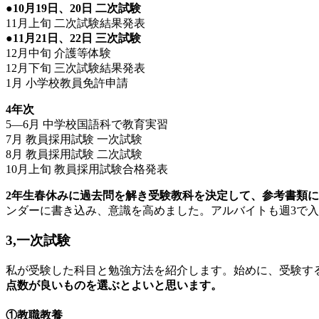
●10月19日、20日 二次試験
11月上旬 二次試験結果発表
●11月21日、22日 三次試験
12月中旬 介護等体験
12月下旬 三次試験結果発表
1月 小学校教員免許申請
4年次
5—6月 中学校国語科で教育実習
7月 教員採用試験 一次試験
8月 教員採用試験 二次試験
10月上旬 教員採用試験合格発表
2年生春休みに過去問を解き受験教科を決定して、参考書類
ンダーに書き込み、意識を高めました。アルバイトも週3で
3,一次試験
私が受験した科目と勉強方法を紹介します。始めに、受験す
点数が良いものを選ぶとよいと思います。
①教職教養