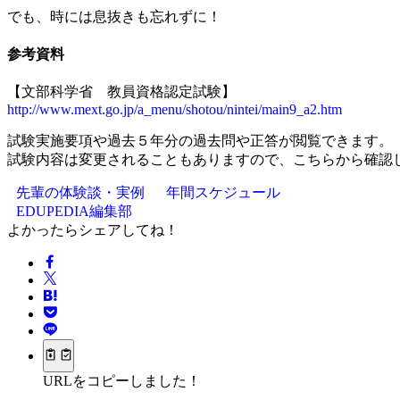
でも、時には息抜きも忘れずに！
参考資料
【文部科学省 教員資格認定試験】
http://www.mext.go.jp/a_menu/shotou/nintei/main9_a2.htm
試験実施要項や過去５年分の過去問や正答が閲覧できます。
試験内容は変更されることもありますので、こちらから確認
先輩の体験談・実例
年間スケジュール
EDUPEDIA編集部
よかったらシェアしてね！
URLをコピーしました！