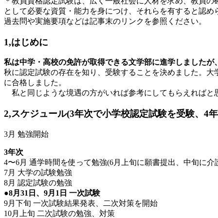
＊教員資格認定試験は、広く一般社会に人材を求め、教員の
として必要な資質・能力を身につけ、それらを有すると認め
過去問や実施要項などは記事末のリンクを参照ください。
1,はじめに
私は中学・高校の免許が取得できる文学部に進学しましたが
秋に認定試験の存在を知り、受験することを決めました。大学
に合格しました。
私と同じような境遇の方がいれば参考にしてもらえればと思
2,スケジュール(3年次で小学校認定試験を受験、4
3月 勉強開始
3年次
4〜6月 通学時間を使って勉強(6月上旬に願書提出、中旬に介
7月 大学の試験勉強
8月 認定試験の勉強
●8月31日、9月1日 一次試験
9月下旬 一次試験結果発表、二次対策を開始
10月上旬 二次試験の勉強、対策