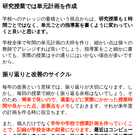
研究授業では単元計画を作成
学校へのナレッジの蓄積という視点からは、
研究授業も１時
間ごとではなく、単元ごとの指導案を書くように変わってい
くと良いと思います。
学校全体で年間の単元計画の大枠を作り、細かい点は個々の
教師でアレンジすれば良いでしょう。指導案をこと細かに書
いても、実際の授業はその通りにはいかない場合が多いです
から。
振り返りと改善のサイクル
毎年の改善という意味では、振り返りが大切になります。し
かし、毎回の授業で細かく振り返る余裕はないでしょう。そ
のため、
簡単で良いので、週案などに実際にかかった授業時
間や良かった点、改善点をメモ
しておきます。それが来年度
の計画を作る時に役立ちます。
また、個人だけでなく
学年や学校で授業計画を作っていくこ
とで、記録が学校全体の財産になります。
最近はコンピュー