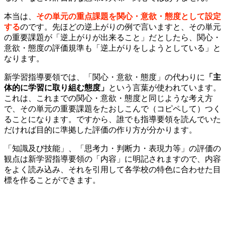
本当は、
その単元の重点課題を関心・意欲・態度として設定
する
のです。先ほどの逆上がりの例で言いますと、その単元
の重要課題が「逆上がりが出来ること」だとしたら、関心・
意欲・態度の評価規準も「逆上がりをしようとしている」と
なります。
新学習指導要領では、「関心・意欲・態度」の代わりに
「主
体的に学習に取り組む態度」
という言葉が使われています。
これは、これまでの関心・意欲・態度と同じような考え方
で、その単元の重要課題をたおしこんで（コピペして）つく
ることになります。ですから、誰でも指導要領を読んでいた
だければ目的に準拠した評価の作り方が分かります。
「知識及び技能」、「思考力・判断力・表現力等」の評価の
観点は新学習指導要領の「内容」に明記されますので、内容
をよく読み込み、それを引用して各学校の特色に合わせた目
標を作ることができます。