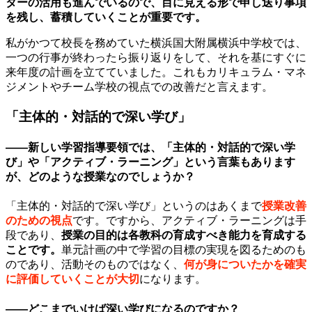
ターの活用も進んでいるので、目に見える形で申し送り事項
を残し、蓄積していくことが重要です。
私がかつて校長を務めていた横浜国大附属横浜中学校では、
一つの行事が終わったら振り返りをして、それを基にすぐに
来年度の計画を立てていました。これもカリキュラム・マネ
ジメントやチーム学校の視点での改善だと言えます。
「主体的・対話的で深い学び」
——新しい学習指導要領では、「主体的・対話的で深い学
び」や「アクティブ・ラーニング」という言葉もあります
が、どのような授業なのでしょうか？
「主体的・対話的で深い学び」というのはあくまで
授業改善
のための視点
です。ですから、アクティブ・ラーニングは手
段であり、
授業の目的は各教科の育成すべき能力を育成する
ことです。
単元計画の中で学習の目標の実現を図るためのも
のであり、活動そのものではなく、
何が身についたかを確実
に評価していくことが大切
になります。
——どこまでいけば深い学びになるのですか？