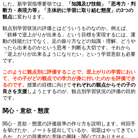
した。新学習指導要領では、
「知識及び技能」「思考力・判
断力・表現力等」「主体的に学習に取り組む態度」の3つの
観点
に変わります。
観点別学習状況の評価とはどういうものなのか。例えば、
「鉄棒で逆上がりが出来る」という目標を実現するには、運
動の技能だけでなく、足の振り方などの知識・理解、どうや
ったら出来るのかという思考・判断も大切です。それから
「逆上がりが出来るようになりたい」という学習意欲も必要
です。
このように観点別に評価することで、逆上がりの学習におい
て、その子がどの観点での学力が身に付いたのかを評価でき
るのです。
授業の目標に向けて
それぞれの観点からその子の
良さを支援
しようとするのが、観点別学習状況の評価の目的
です。
関心・意欲・態度
関心・意欲・態度の評価規準の作り方を説明します。何回手
を挙げたか、ノートを提出しているか、宿題はやってきてい
るか、などの辞書的な意味の興味・関心ではありません。