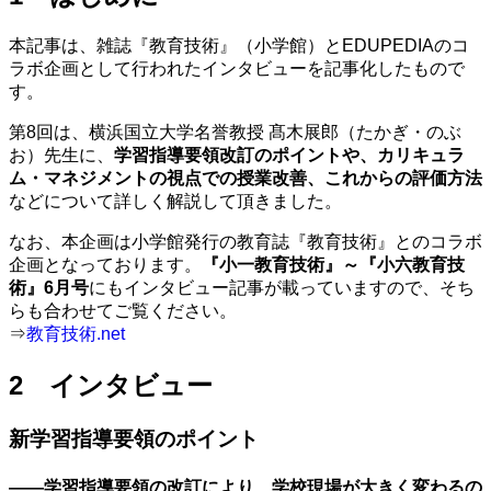
本記事は、雑誌『教育技術』（小学館）とEDUPEDIAのコ
ラボ企画として行われたインタビューを記事化したもので
す。
第8回は、横浜国立大学名誉教授 髙木展郎（たかぎ・のぶ
お）先生に、
学習指導要領改訂のポイントや、カリキュラ
ム・マネジメントの視点での授業改善、これからの評価方法
などについて詳しく解説して頂きました。
なお、本企画は小学館発行の教育誌『教育技術』とのコラボ
企画となっております。
『小一教育技術』～『小六教育技
術』6月号
にもインタビュー記事が載っていますので、そち
らも合わせてご覧ください。
⇒
教育技術.net
2 インタビュー
新学習指導要領のポイント
——学習指導要領の改訂により、学校現場が大きく変わるの