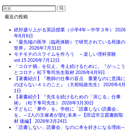
最近の投稿
絶対盛り上がる英語授業（小学4年～中学３年）
2026
年8月6日
『最先端の医学（臨死体験）で研究されている死後の
世界』
2026年7月31日
モチモチのスライムを作ろう ～楽しい理科実験
vol.15
2026年7月12日
「コロナ禍」を伝え、考え続けるために。『がっこう
とコロナ』松下隼司先生取材
2026年4月9日
【著書紹介】『教師の仕事の盲点 重要なのに意識に
のぼらない４１のこと』（大前暁政先生）
2026年4月
1日
【著書紹介】『先生を続けるための「演じる」仕事
術』（松下隼司先生）
2026年3月30日
子どもに「夢中」を。学校に「読書しない読書会」
を。～2人の主催者が望む未来～【田辺市立図書館取
材 後編】
2026年3月24日
「読書しない」読書会、なのに本を好きになる理由～