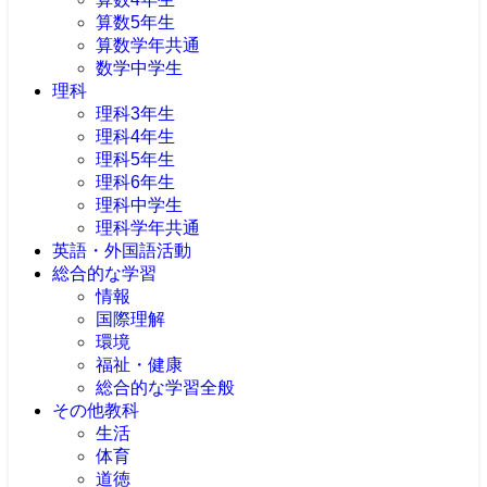
算数5年生
算数学年共通
数学中学生
理科
理科3年生
理科4年生
理科5年生
理科6年生
理科中学生
理科学年共通
英語・外国語活動
総合的な学習
情報
国際理解
環境
福祉・健康
総合的な学習全般
その他教科
生活
体育
道徳