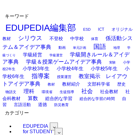
キーワード
EDUPEDIA編集部
オリジナル
ESD
ICT
シリウス
係活動シス
中学校
教材
不登校
体育
国語
テム＆アイデア事典
動画
単元計画
地理
学
学級開きルール＆アイデ
学級経営
級づくり
学級運営
ア事典
学級＆授業ゲームアイデア事典
小学
実験
小学校3年生
小学校4年生
小学校5年生
小
校2年生
指導案
教室掲示 レイアウ
学校6年生
授業運営
トアイデア事典
教材紹介
文部科学省
歴史
教材
理科
社会
社
社会教材
物語文
環境省
生徒指導
算数
会科教材
総合的な学習
総合的な学習の時間
自
道徳
習
言語活動
防災教育
カテゴリー
EDUPEDIA
for STUDENT