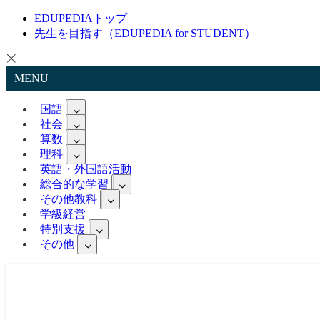
EDUPEDIAトップ
先生を目指す（EDUPEDIA for STUDENT）
MENU
国語
社会
算数
理科
英語・外国語活動
総合的な学習
その他教科
学級経営
特別支援
その他