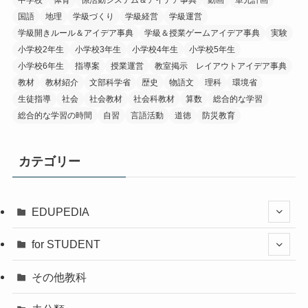
中学校
体育
係活動システム＆アイデア事典
動画
単元計画
国語
地理
学級づくり
学級経営
学級運営
学級開きルール＆アイデア事典
学級＆授業ゲームアイデア事典
実験
小学校2年生
小学校3年生
小学校4年生
小学校5年生
小学校6年生
指導案
授業運営
教室掲示 レイアウトアイデア事典
教材
教材紹介
文部科学省
歴史
物語文
理科
環境省
生徒指導
社会
社会教材
社会科教材
算数
総合的な学習
総合的な学習の時間
自習
言語活動
道徳
防災教育
カテゴリー
EDUPEDIA
for STUDENT
その他教科