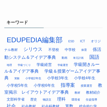
キーワード
EDUPEDIA編集部
オリジ
ESD
ICT
シリウス
係活
中学校
ナル教材
不登校
体育
国語
動システム＆アイデア事典
動画
単元計画
学級開きルー
学級経営
地理
学級づくり
学級運営
ル＆アイデア事典
学級＆授業ゲームアイデア事
典
小学校3年生
小学校4年生
小学校2年生
実験
指導案
教
小学校5年生
小学校6年生
授業運営
室掲示 レイアウトアイデア事典
教材紹介
教材
理科
文部科学省
歴史
物語文
環境省
生徒指導
社会
算数
社会科教材
総合的な学
社会教材