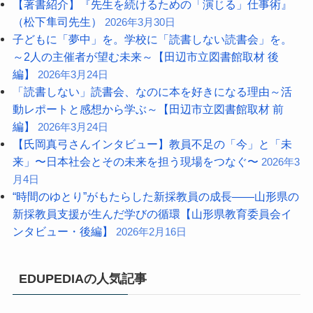
【著書紹介】『先生を続けるための「演じる」仕事術』
（松下隼司先生）
2026年3月30日
子どもに「夢中」を。学校に「読書しない読書会」を。
～2人の主催者が望む未来～【田辺市立図書館取材 後
編】
2026年3月24日
「読書しない」読書会、なのに本を好きになる理由～活
動レポートと感想から学ぶ～【田辺市立図書館取材 前
編】
2026年3月24日
【氏岡真弓さんインタビュー】教員不足の「今」と「未
来」〜日本社会とその未来を担う現場をつなぐ〜
2026年3
月4日
“時間のゆとり”がもたらした新採教員の成長――山形県の
新採教員支援が生んだ学びの循環【山形県教育委員会イ
ンタビュー・後編】
2026年2月16日
EDUPEDIAの人気記事