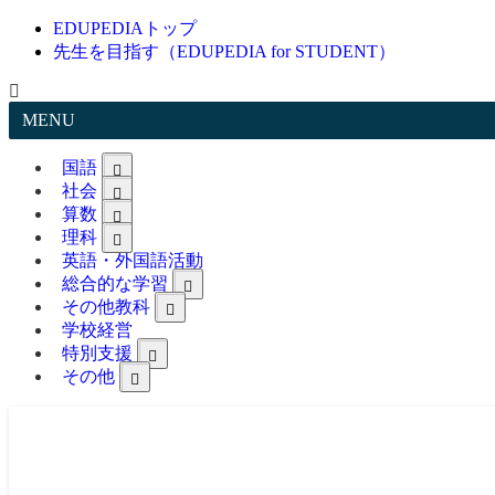
EDUPEDIAトップ
先生を目指す（EDUPEDIA for STUDENT）
MENU
国語
社会
算数
理科
英語・外国語活動
総合的な学習
その他教科
学校経営
特別支援
その他