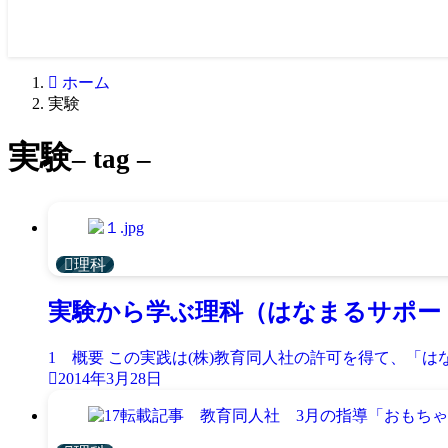
ホーム
実験
実験
– tag –
理科
実験から学ぶ理科（はなまるサポー
1 概要 この実践は(株)教育同人社の許可を得て、「はなま
2014年3月28日