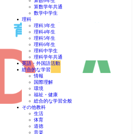
算数6年生
算数学年共通
数学中学生
理科
理科3年生
理科4年生
理科5年生
理科6年生
理科中学生
理科学年共通
英語・外国語活動
総合的な学習
情報
国際理解
環境
福祉・健康
総合的な学習全般
その他教科
生活
体育
道徳
音楽