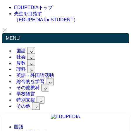
EDUPEDIAトップ
先生を目指す
（EDUPEDIA for STUDENT）
MENU
国語
社会
算数
理科
英語・外国語活動
総合的な学習
その他教科
学校経営
特別支援
その他
国語