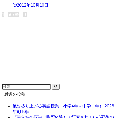
2012年10月10日
1
...
5
6
7
8
9
...
10
最近の投稿
絶対盛り上がる英語授業（小学4年～中学３年）
2026
年8月6日
『最先端の医学（臨死体験）で研究されている死後の