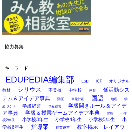
協力募集
キーワード
EDUPEDIA編集部
オリジナル
ESD
ICT
シリウス
係活動シス
中学校
教材
不登校
体育
国語
テム＆アイデア事典
動画
単元計画
地理
学
学級開きルール＆アイデ
学級経営
級づくり
学級運営
ア事典
学級＆授業ゲームアイデア事典
小学
実験
小学校3年生
小学校4年生
小学校5年生
小
校2年生
指導案
教室掲示 レイアウ
学校6年生
授業運営