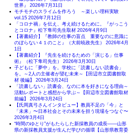
世界』
2026年7月31日
モチモチのスライムを作ろう ～楽しい理科実験
vol.15
2026年7月12日
「コロナ禍」を伝え、考え続けるために。『がっこう
とコロナ』松下隼司先生取材
2026年4月9日
【著書紹介】『教師の仕事の盲点 重要なのに意識に
のぼらない４１のこと』（大前暁政先生）
2026年4月
1日
【著書紹介】『先生を続けるための「演じる」仕事
術』（松下隼司先生）
2026年3月30日
子どもに「夢中」を。学校に「読書しない読書会」
を。～2人の主催者が望む未来～【田辺市立図書館取
材 後編】
2026年3月24日
「読書しない」読書会、なのに本を好きになる理由～
活動レポートと感想から学ぶ～【田辺市立図書館取材
前編】
2026年3月24日
【氏岡真弓さんインタビュー】教員不足の「今」と
「未来」〜日本社会とその未来を担う現場をつなぐ〜
2026年3月4日
“時間のゆとり”がもたらした新採教員の成長――山形
県の新採教員支援が生んだ学びの循環【山形県教育委