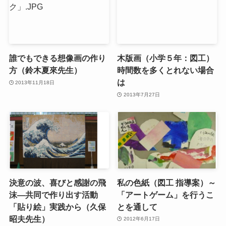
誰でもできる想像画の作り
木版画（小学５年：図工）
方（鈴木夏來先生）
時間数を多くとれない場合
は
2013年11月18日
2013年7月27日
決意の波、喜びと感謝の飛
私の色紙（図工 指導案）～
沫―共同で作り出す活動
「アートゲーム」を行うこ
「貼り絵」実践から（久保
とを通して
昭夫先生）
2012年6月17日