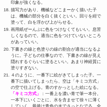
印象が強くなる。
描写力があり、機械などこまーかく描いた子
は、機械の部分を白く抜くといい。回りを紺で
塗って、白を浮かび上がらせる。
画用紙ぜーんぶに色をつけなくてもいい。息苦
しくなるので。適当に色をつけていないところ
があっていい。
下書きの線と色塗りの線の割合が適当になるよ
うに。子どもの仕事なので、下書きの線が見え
隠れするぐらいに塗るといい。あまり神経質に
塗りすぎない。
４のように、一番下に絵がきてしまった子。一
番下に描いてしまったら、空は「キミコ方式」
の空で仕上げる。青のすかっとした絵になる。
「キミコ方式」
：一番上を濃い青で筆一本分。
一本下にいくごとに、水を含ませて徐々に薄く
していく。最後は青色の水でさっとなでる。全