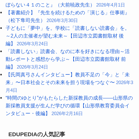
ぼらない４１のこと』（大前暁政先生）
2026年4月1日
【著書紹介】『先生を続けるための「演じる」仕事術』
（松下隼司先生）
2026年3月30日
子どもに「夢中」を。学校に「読書しない読書会」を。
～2人の主催者が望む未来～【田辺市立図書館取材 後
編】
2026年3月24日
「読書しない」読書会、なのに本を好きになる理由～活
動レポートと感想から学ぶ～【田辺市立図書館取材 前
編】
2026年3月24日
【氏岡真弓さんインタビュー】教員不足の「今」と「未
来」〜日本社会とその未来を担う現場をつなぐ〜
2026年3
月4日
“時間のゆとり”がもたらした新採教員の成長――山形県の
新採教員支援が生んだ学びの循環【山形県教育委員会イ
ンタビュー・後編】
2026年2月16日
EDUPEDIAの人気記事