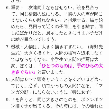
から。
重要！ 友達同士ならばせない。絵を見合っ
て、同じ構図の絵になる。「隣の人の声が聞こ
えないくらい離れなさい」と指示する。描き始
めたら、見回って近くの子同士を引き離す。同
じ絵ばかりだと、展示したときにうまい子だけ
の絵が目立ってしまう。
機械・人物は、大きく描きすぎない。（海野先
生式）大きく描くと、人間の描写を追求しなく
てはならなくなる。小学生で人間の描写は大
変。ぼくは、
「ひとつのものは、手のひらの大
きさぐらい」
と言いました。
人間は６〜７頭身ということをくどいほど言っ
ておく。必ず、頭でかっちの人間になる。「マ
ンガの顔」にならないように（特に女子）
７を言うと、同じ大きさのものを、ポツンポツ
ン描く子が出てくる。その時には、その離れた