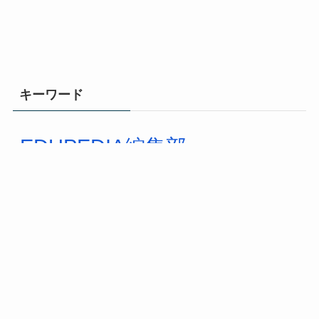
キーワード
EDUPEDIA編集部
オリジ
ESD
ICT
シリウス
係活
中学校
ナル教材
不登校
体育
国語
動システム＆アイデア事典
動画
単元計画
学級開きルー
学級経営
地理
学級づくり
学級運営
ル＆アイデア事典
学級＆授業ゲームアイデア事
典
小学校3年生
小学校4年生
小学校2年生
実験
指導案
教
小学校5年生
小学校6年生
授業運営
室掲示 レイアウトアイデア事典
教材紹介
教材