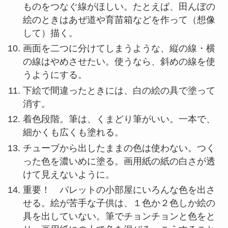
ものをつなぐ線がほしい。たとえば、田んぼの
絵のときはあぜ道や育苗箱などを作って（想像
して）描く。
画面を二つに分けてしまうような、縦の線・横
の線はやめさせたい。使うなら、斜めの線を使
うようにする。
下絵で間違ったときには、白の絵の具で塗って
消す。
着色段階。筆は、くまどり筆がいい。一本で、
細かくも広くも塗れる。
チューブから出したままの色は使わない。つく
った色を濃いめに塗る。画用紙の紙の白さが透
けて見えないように。
重要！ パレットの小部屋にいろんな色を出さ
せる。絵が苦手な子供は、１色か２色しか絵の
具を出していない。筆でチョンチョンと色をと