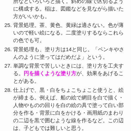
所などいろいろと描く。斜めの線で区切るよう
に構成する。稲は、図鑑などを見ながら描いた
方がいいかも。
背景処理。茶、黄色、黄緑は適さない。色が薄
いので軽い絵になる。二度塗りするならこれら
の色でも可。
背景処理も、塗り方は14と同じ。「ペンキやさ
んのように塗ってはだめだよ」という。
単調な背景で苦しいときには、塗り方を工夫す
る。
円を描くような塗り方
が、効果をあげるこ
とがある。
仕上げで、黒・白をちょこちょこと使うと、絵
が締まる。例えば、船の絵で網目を白で描く・
人物やものの回りを白の絵の具で塗って白い部
分を作る・背景に白をかける・画用紙のまわり
の二辺を黒で囲むような線を作るなど。この辺
は、子どもでは難しいと思う。