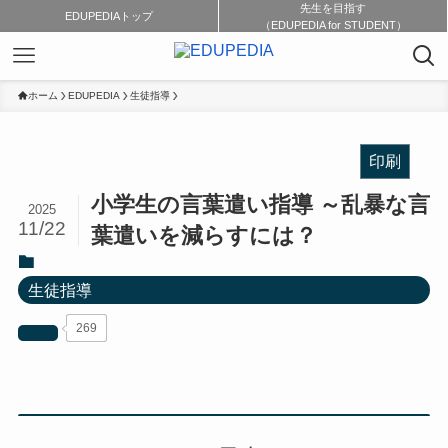
先生を目指す
EDUPEDIAトップ
（EDUPEDIA for STUDENT）
ホーム
EDUPEDIA
生徒指導
印刷
小学生の言葉遣い指導 ～乱暴な言
2025
11/22
葉遣いを減らすには？
生徒指導
269