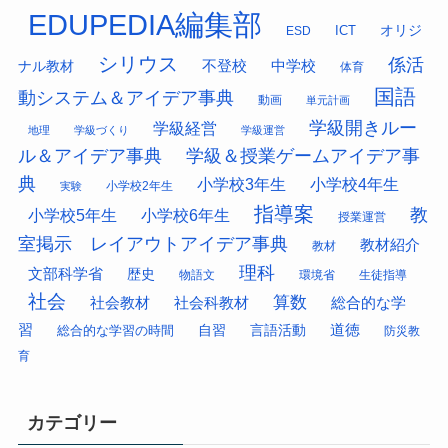
EDUPEDIA編集部
オリジ
ESD
ICT
シリウス
係活
中学校
ナル教材
不登校
体育
国語
動システム＆アイデア事典
動画
単元計画
学級開きルー
学級経営
地理
学級づくり
学級運営
ル＆アイデア事典
学級＆授業ゲームアイデア事
典
小学校3年生
小学校4年生
小学校2年生
実験
指導案
教
小学校5年生
小学校6年生
授業運営
室掲示 レイアウトアイデア事典
教材紹介
教材
理科
文部科学省
歴史
物語文
環境省
生徒指導
社会
算数
社会科教材
総合的な学
社会教材
習
道徳
総合的な学習の時間
自習
言語活動
防災教
育
カテゴリー