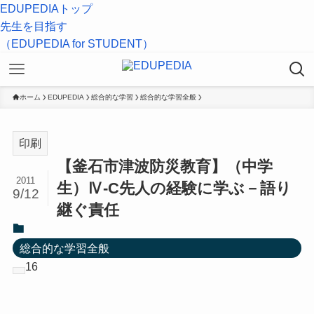
EDUPEDIAトップ
先生を目指す
（EDUPEDIA for STUDENT）
ホーム
EDUPEDIA
総合的な学習
総合的な学習全般
印刷
【釜石市津波防災教育】（中学
2011
生）Ⅳ-C先人の経験に学ぶ－語り
9/12
継ぐ責任
総合的な学習全般
16