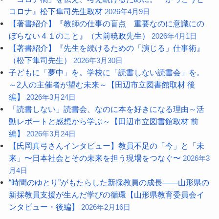
コロナ』松下隼司先生取材
2026年4月9日
【著書紹介】『教師の仕事の盲点 重要なのに意識にの
ぼらない４１のこと』（大前暁政先生）
2026年4月1日
【著書紹介】『先生を続けるための「演じる」仕事術』
（松下隼司先生）
2026年3月30日
子どもに「夢中」を。学校に「読書しない読書会」を。
～2人の主催者が望む未来～【田辺市立図書館取材 後
編】
2026年3月24日
「読書しない」読書会、なのに本を好きになる理由～活
動レポートと感想から学ぶ～【田辺市立図書館取材 前
編】
2026年3月24日
【氏岡真弓さんインタビュー】教員不足の「今」と「未
来」〜日本社会とその未来を担う現場をつなぐ〜
2026年3
月4日
“時間のゆとり”がもたらした新採教員の成長――山形県の
新採教員支援が生んだ学びの循環【山形県教育委員会イ
ンタビュー・後編】
2026年2月16日