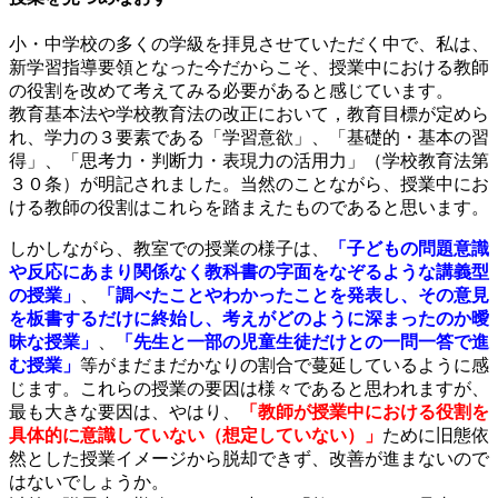
小・中学校の多くの学級を拝見させていただく中で、私は、
新学習指導要領となった今だからこそ、授業中における教師
の役割を改めて考えてみる必要があると感じています。
教育基本法や学校教育法の改正において，教育目標が定めら
れ、学力の３要素である「学習意欲」、「基礎的・基本の習
得」、「思考力・判断力・表現力の活用力」（学校教育法第
３０条）が明記されました。当然のことながら、授業中にお
ける教師の役割はこれらを踏まえたものであると思います。
しかしながら、教室での授業の様子は、
「子どもの問題意識
や反応にあまり関係なく教科書の字面をなぞるような講義型
の授業」
、
「調べたことやわかったことを発表し、その意見
を板書するだけに終始し、考えがどのように深まったのか曖
昧な授業」
、
「先生と一部の児童生徒だけとの一問一答で進
む授業」
等がまだまだかなりの割合で蔓延しているように感
じます。これらの授業の要因は様々であると思われますが、
最も大きな要因は、やはり、
「教師が授業中における役割を
具体的に意識していない（想定していない）」
ために旧態依
然とした授業イメージから脱却できず、改善が進まないので
はないでしょうか。