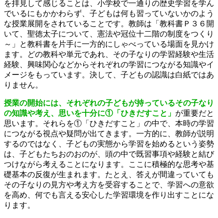
を拝見して感じることは、小学校で一通りの歴史学習を学ん
でいるにもかかわらず、子どもは何も習っていないかのよう
な授業展開をされていることです。教師は「教科書Ｐ３６開
いて、聖徳太子について、憲法や冠位十二階の制度をつくり
～」と教科書を片手に一方的にしゃべっている場面を見かけ
ます。どの教科や単元であれ、その子なりの学習経験や生活
経験、興味関心などからそれぞれの学習につながる知識やイ
メージをもっています。決して、子どもの認識は白紙ではあ
りません。
授業の開始には、それぞれの子どもが持っているその子なり
の知識や考え、思いを十分に①「ひきだすこと」
が重要だと
思います。それらを①「ひきだすこと」の中で、本時の学習
につながる視点や疑問が出てきます。一方的に、教師が説明
するのではなく、子どもの実態から学習を始めるという姿勢
は、子どもたちおのおのが、頭の中で既習事項や経験と結び
つけながら考えることになります。ここに積極的な思考や基
礎基本の反復が生まれます。たとえ、答えが間違っていても
その子なりの見方や考え方を受容することで、学習への意欲
を高め、何でも言える安心した学習環境を作り出すことにな
ります。