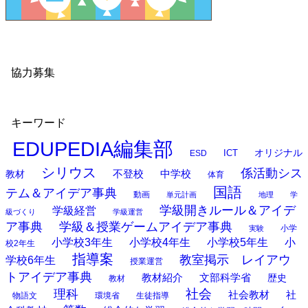
協力募集
キーワード
EDUPEDIA編集部
オリジナル
ESD
ICT
シリウス
係活動シス
中学校
教材
不登校
体育
国語
テム＆アイデア事典
動画
単元計画
地理
学
学級開きルール＆アイデ
学級経営
級づくり
学級運営
ア事典
学級＆授業ゲームアイデア事典
小学
実験
小学校3年生
小学校4年生
小学校5年生
小
校2年生
指導案
教室掲示 レイアウ
学校6年生
授業運営
トアイデア事典
教材紹介
文部科学省
歴史
教材
理科
社会
社
社会教材
物語文
環境省
生徒指導