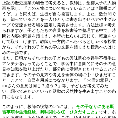
上記の歴史授業の場合で考えると、教師は、聖徳太子の人物
画を示し、「この人物について知っていることは？順番にど
うぞ。」と問えば、生徒が自ら発言します。また、数分間で
も、知っていることを一人ひとりに書き出させペアや小グル
ープで交流させる場を設定し発表させます。方法は様々考え
られますが、子どもたちの言葉を板書等で整理する中で、時
間と内容の問題を踏まえ、本時のねらいに応じて、軽重をつ
けて取り上げます。教師が一方的にべらべらとしゃべる授業
から、それぞれの子どもの学ぶ文脈を踏まえた授業へのはじ
めの一歩です。
また、日頃からそれぞれの子どもの興味関心や得手不得手に
アンテナをはっておくことで、学習中に意図的にその子の意
見や知識を取り上げたり、部分的に活躍させたりすることが
できます。その子の見方や考えを全体の場に①「ひきだすこ
と」ことで、自己有用感につながります。「○○君の意見と
○○さんの意見は同じ？違う？」等、子どもが考えてみた
い、調べてみたいといった活動の必然性を生み出すことの糸
口にもなります。
このように、教師の役割の1つには、。
その子なりにある既
習事項や生活経験、興味関心を①「ひきだすこと」
です。あ
らゆる教科、あらゆる場面で、この「ひきだす」という教師