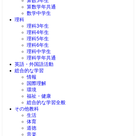
算数5年生
算数学年共通
数学中学生
理科
理科3年生
理科4年生
理科5年生
理科6年生
理科中学生
理科学年共通
英語・外国語活動
総合的な学習
情報
国際理解
環境
福祉・健康
総合的な学習全般
その他教科
生活
体育
道徳
音楽