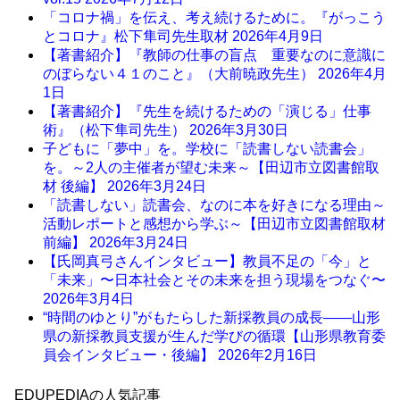
「コロナ禍」を伝え、考え続けるために。『がっこう
とコロナ』松下隼司先生取材
2026年4月9日
【著書紹介】『教師の仕事の盲点 重要なのに意識に
のぼらない４１のこと』（大前暁政先生）
2026年4月
1日
【著書紹介】『先生を続けるための「演じる」仕事
術』（松下隼司先生）
2026年3月30日
子どもに「夢中」を。学校に「読書しない読書会」
を。～2人の主催者が望む未来～【田辺市立図書館取
材 後編】
2026年3月24日
「読書しない」読書会、なのに本を好きになる理由～
活動レポートと感想から学ぶ～【田辺市立図書館取材
前編】
2026年3月24日
【氏岡真弓さんインタビュー】教員不足の「今」と
「未来」〜日本社会とその未来を担う現場をつなぐ〜
2026年3月4日
“時間のゆとり”がもたらした新採教員の成長――山形
県の新採教員支援が生んだ学びの循環【山形県教育委
員会インタビュー・後編】
2026年2月16日
EDUPEDIAの人気記事