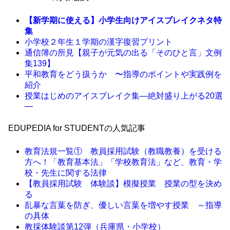
【新学期に使える】小学生向けアイスブレイクネタ特
集
小学校２年生１学期の漢字復習プリント
通信簿の所見【親子が元気の出る「そのひと言」文例
集139】
平和教育をどう扱うか 〜指導のポイントや実践例を
紹介
授業はじめのアイスブレイク集―絶対盛り上がる20選
―
EDUPEDIA for STUDENTの人気記事
教育法規一覧① 教員採用試験（教職教養）を受ける
方へ！「教育基本法」「学校教育法」など、教育・学
校・先生に関する法律
【教員採用試験 体験談】模擬授業 授業の型を決め
る
乱暴な言葉を防ぎ、優しい言葉を増やす授業 ～指導
の具体
教採体験談第12弾（兵庫県・小学校）