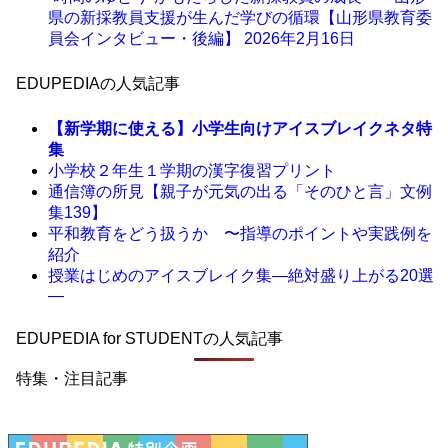
県の新採教員支援が生んだ学びの循環【山形県教育委
員会インタビュー・後編】
2026年2月16日
EDUPEDIAの人気記事
【新学期に使える】小学生向けアイスブレイクネタ特
集
小学校２年生１学期の漢字復習プリント
通信簿の所見【親子が元気の出る「そのひと言」文例
集139】
平和教育をどう扱うか 〜指導のポイントや実践例を
紹介
授業はじめのアイスブレイク集―絶対盛り上がる20選
―
EDUPEDIA for STUDENTの人気記事
特集・注目記事