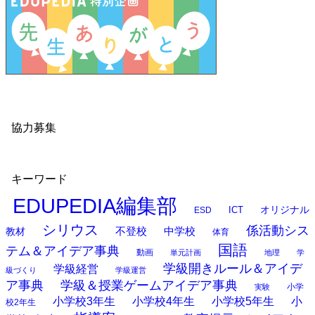
協力募集
キーワード
EDUPEDIA編集部
オリジナル
ESD
ICT
シリウス
係活動シス
中学校
教材
不登校
体育
国語
テム＆アイデア事典
動画
単元計画
地理
学
学級開きルール＆アイデ
学級経営
級づくり
学級運営
ア事典
学級＆授業ゲームアイデア事典
小学
実験
小学校3年生
小学校4年生
小学校5年生
小
校2年生