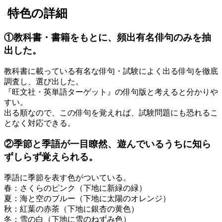
特色の詳細
①教科書・書籍をもとに、頻出有名俳句のみを抽
出した。
教科書に載っている有名な俳句・試験によく出る俳句を徹底
調査し、選び出した。
『旺文社・英単語ターゲット』の俳句版と考えると分かりや
すい。
出る順なので、この俳句を覚えれば、試験問題にも恐れるこ
となく対応できる。
②季節と季語が一目瞭然、遊んでいるうちに知ら
ずしらず覚えられる。
季語に季節を表す色がついている。
春：さくらのピンク（下地に新緑の緑）
夏：海と空のブルー（下地に太陽のオレンジ）
秋：紅葉の赤茶（下地に銀杏の黄色）
冬：雪の白（下地に雪のねずみ色）