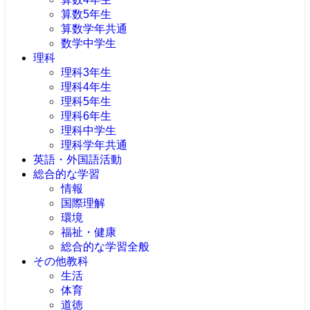
算数5年生
算数学年共通
数学中学生
理科
理科3年生
理科4年生
理科5年生
理科6年生
理科中学生
理科学年共通
英語・外国語活動
総合的な学習
情報
国際理解
環境
福祉・健康
総合的な学習全般
その他教科
生活
体育
道徳