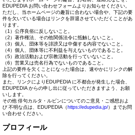
EDUPEDIA お問い合わせフォームよりお知らせください。
ただし、当ホームページの趣旨に合わない場合や、下記の要
件を欠いている場合はリンクを辞退させていただくことがあ
ります。
（1）公序良俗に反しないこと。
（2）著作権法、その他関係法令に抵触しないこと。
（3）個人、団体等を誹謗又は中傷する内容でないこと。
（4）個人、団体等に不利益を与えないものであること。
（5）政治活動および宗教活動を行っていないこと。
（6）営業又は売名行為でないものであること。
上記の要件を欠くことになった場合は、速やかにリンクの解
除を行ってください。
また、リンクによりEDUPEDIA に不都合が発生した場合、
EDUPEDIA からの申し出に従っていただきますよう、お願
いします。
その他 俳句カルタ・ルビンについてのご意見・ご感想およ
び 不明な点は、EDUPEDIA（
https://edupedia.jp/
）までお問
い合わせください。
プロフィール