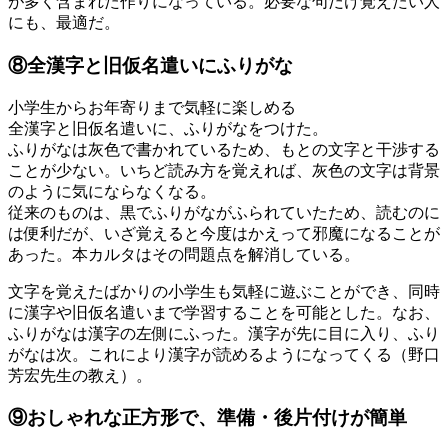
が多く含まれた作りになっている。必要な句だけ覚えたい人
にも、最適だ。
⑧全漢字と旧仮名遣いにふりがな
小学生からお年寄りまで気軽に楽しめる
全漢字と旧仮名遣いに、ふりがなをつけた。
ふりがなは灰色で書かれているため、もとの文字と干渉する
ことが少ない。いちど読み方を覚えれば、灰色の文字は背景
のように気にならなくなる。
従来のものは、黒でふりがながふられていたため、読むのに
は便利だが、いざ覚えると今度はかえって邪魔になることが
あった。本カルタはその問題点を解消している。
文字を覚えたばかりの小学生も気軽に遊ぶことができ、同時
に漢字や旧仮名遣いまで学習することを可能とした。なお、
ふりがなは漢字の左側にふった。漢字が先に目に入り、ふり
がなは次。これにより漢字が読めるようになってくる（野口
芳宏先生の教え）。
⑨おしゃれな正方形で、準備・後片付けが簡単