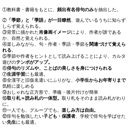
①教科書・書籍をもとに、
頻出有名俳句のみ
を抽出した。
②
「季節」と「季語」が一目瞭然
、遊んでいるうちに知らず
しらず覚えられる。
③背景に描かれた
肖像画イメージ
により、作者が誰である
か、自然と覚えられる。
④楽しみながら、句・作者・季語・季節を
関連づけて覚えら
れる
。
⑤季節や作者をヒントとして読み上げることにより、カルタ
遊びの
テンポがアップ。
⑥
俳句のリズムや、ことばの美しさを身につけられる
⑦
生涯学習
にも最適。
⑧全漢字と旧仮名遣いにふりがな、
小学生からお年寄りまで
気軽に楽しめる
⑨おしゃれな正方形で、準備・後片付けが簡単
⑩
取り札＝読み札の一体型。
取り札をそのまま読み札がわり
に。
⑪一人でも、グループでも。
楽しみ方は自由。
⑫俳句を勉強したい
子ども・保護者
、学校で俳句を学ばせた
い
先生
にも最適。