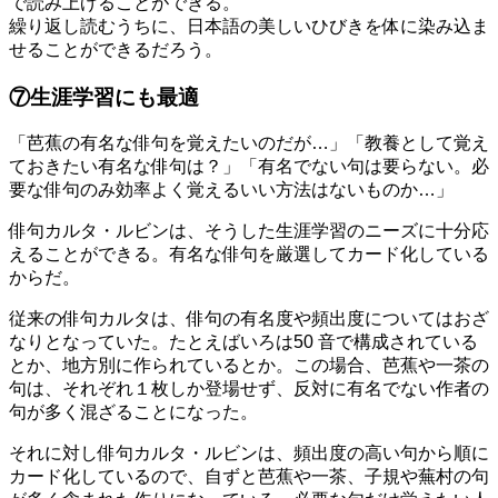
で読み上げることができる。
繰り返し読むうちに、日本語の美しいひびきを体に染み込ま
せることができるだろう。
⑦生涯学習にも最適
「芭蕉の有名な俳句を覚えたいのだが…」「教養として覚え
ておきたい有名な俳句は？」「有名でない句は要らない。必
要な俳句のみ効率よく覚えるいい方法はないものか…」
俳句カルタ・ルビンは、そうした生涯学習のニーズに十分応
えることができる。有名な俳句を厳選してカード化している
からだ。
従来の俳句カルタは、俳句の有名度や頻出度についてはおざ
なりとなっていた。たとえばいろは50 音で構成されている
とか、地方別に作られているとか。この場合、芭蕉や一茶の
句は、それぞれ１枚しか登場せず、反対に有名でない作者の
句が多く混ざることになった。
それに対し俳句カルタ・ルビンは、頻出度の高い句から順に
カード化しているので、自ずと芭蕉や一茶、子規や蕪村の句