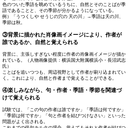
色のついた季語を眺めているうちに、自然とそのことばが季
語であることと、その季節が分かるようになっている。
例）「うつくしや せうじの穴の 天の川」→季語は天の川、
季節は秋。
③背景に描かれた肖像画イメージにより、作者が
誰であるか、自然と覚えられる
背景に、主張しすぎない程度に作者の肖像画イメージが描か
れている。（人物画像提供：横浜国大附属横浜小・長沼武志
氏）
ことばを追いつつも、周辺視野として作者が刷り込まれてい
く。これにより、自然と作者まで覚えることができる。
④楽しみながら、句・作者・季語・季節を関連づ
けて覚えられる
試験では、「この句の作者は誰ですか」「季語は何ですか」
「季節は何ですか」「句と作者を結びつけなさい」といった
問題がよく出される。
これまでの俳句カルタの場合、覚えてもそれと作者が結びつ