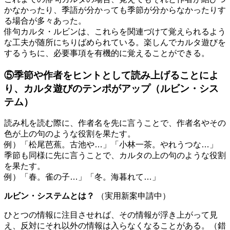
かなかったり、季語が分かっても季節が分からなかったりす
る場合が多々あった。
俳句カルタ・ルビンは、これらを関連づけて覚えられるよう
な工夫が随所にちりばめられている。楽しんでカルタ遊びを
するうちに、必要事項を有機的に覚えることができる。
⑤季節や作者をヒントとして読み上げることによ
り、カルタ遊びのテンポがアップ（ルビン・シス
テム）
読み札を読む際に、作者名を先に言うことで、作者名やその
色が上の句のような役割を果たす。
例）「松尾芭蕉。古池や…」「小林一茶。やれうつな…」
季節も同様に先に言うことで、カルタの上の句のような役割
を果たす。
例）「春。雀の子…」「冬。海暮れて…」
ルビン・システムとは？
（実用新案申請中）
ひとつの情報に注目させれば、その情報が浮き上がって見
え、反対にそれ以外の情報は入らなくなることがある。（錯