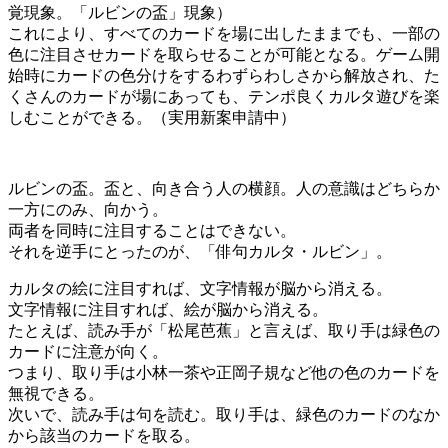
覚現象。「ルビンの盃」現象）
これにより、すべてのカードを場に出したままでも、一部の
色に注目させカードを取らせることが可能となる。ゲーム開
始時にカードの色分けをするわずらわしさから解放され、た
くさんのカードが場にあっても、テンポ良くカルタ遊びを楽
しむことができる。（実用新案申請中）
ルビンの盃。盃と、向き合う人の横顔。人の意識はどちらか
一方にのみ、向かう。
両者を同時に注目することはできない。
それを逆手にとったのが、「俳句カルタ・ルビン」。
カルタの絵に注目すれば、文字情報が脳から消える。
文字情報に注目すれば、絵が脳から消える。
たとえば、読み手が「松尾芭蕉」と言えば、取り手は緑色の
カードに注意が向く。
つまり、取り手は小林一茶や正岡子規など他の色のカードを
無視できる。
次いで、読み手は句を読む。取り手は、緑色のカードのなか
から該当のカードを取る。