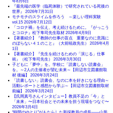
年8月6日
『最先端の医学（臨死体験）で研究されている死後の
世界』
2026年7月31日
モチモチのスライムを作ろう ～楽しい理科実験
vol.15
2026年7月12日
「コロナ禍」を伝え、考え続けるために。『がっこう
とコロナ』松下隼司先生取材
2026年4月9日
【著書紹介】『教師の仕事の盲点 重要なのに意識に
のぼらない４１のこと』（大前暁政先生）
2026年4月
1日
【著書紹介】『先生を続けるための「演じる」仕事
術』（松下隼司先生）
2026年3月30日
子どもに「夢中」を。学校に「読書しない読書会」
を。～2人の主催者が望む未来～【田辺市立図書館取
材 後編】
2026年3月24日
「読書しない」読書会、なのに本を好きになる理由～
活動レポートと感想から学ぶ～【田辺市立図書館取材
前編】
2026年3月24日
【氏岡真弓さんインタビュー】教員不足の「今」と
「未来」〜日本社会とその未来を担う現場をつなぐ〜
2026年3月4日
“時間のゆとり”がもたらした新採教員の成長――山形