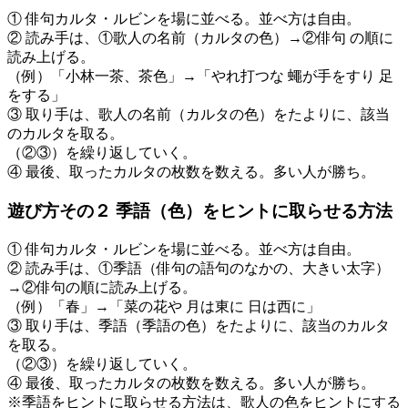
① 俳句カルタ・ルビンを場に並べる。並べ方は自由。
② 読み手は、①歌人の名前（カルタの色）→②俳句 の順に
読み上げる。
（例）「小林一茶、茶色」→「やれ打つな 蠅が手をすり 足
をする」
③ 取り手は、歌人の名前（カルタの色）をたよりに、該当
のカルタを取る。
（②③）を繰り返していく。
④ 最後、取ったカルタの枚数を数える。多い人が勝ち。
遊び方その２ 季語（色）をヒントに取らせる方法
① 俳句カルタ・ルビンを場に並べる。並べ方は自由。
② 読み手は、①季語（俳句の語句のなかの、大きい太字）
→②俳句の順に読み上げる。
（例）「春」→「菜の花や 月は東に 日は西に」
③ 取り手は、季語（季語の色）をたよりに、該当のカルタ
を取る。
（②③）を繰り返していく。
④ 最後、取ったカルタの枚数を数える。多い人が勝ち。
※季語をヒントに取らせる方法は、歌人の色をヒントにする