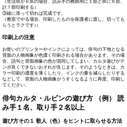
（生活班が６班の場合、読み手の教師用に１部と班に６部、
計７部印刷する）
③線に添って切れば完成です。
（教室でやる場合、印刷したものを保護者に渡し、切っても
らうとラクです♪）
印刷上の注意
お使いのプリンターやインクによっては、俳句の下地となる
背面の人物画像が色濃く印刷される場合があります。その場
合、語句と背面画像の色が混同してしまい、カルタ遊びがテ
ンポ良くできないおそれが生じます。そのようなときは、カ
ラー印刷の濃度を薄くしたり、インクの量を減らしたりする
などして、背面の人物画像がうすくなるように再度、印刷し
てください。
俳句カルタ・ルビンの遊び方 （例） 読
み手１名、取り手２名以上
遊び方その１ 歌人（色）をヒントに取らせる方法