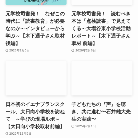
元学校司書発！ なぜこの
元学校司書発！ 読むべき
時代に「読書教育」が必要
本は「点検読書」で見えて
なのか～インタビューから
くる～大場谷東小学校活動
学ぶ～【木下通子さん取材
レポート～【木下通子さん
後編】
取材 前編】
2026年2月6日
2026年2月6日
日本初のイエナプランスク
子どもたちの『声』を聴
ール、大日向小学校を訪ね
き、共に進む〜石井雄大先
て ～学びの現場ルポ～
生の実践〜
【大日向小学校取材前編】
2025年7月18日
2025年12月5日