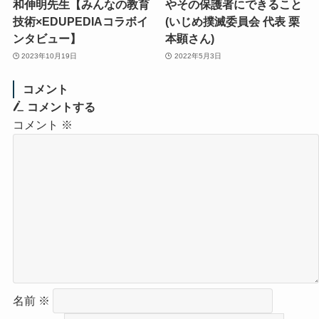
和伸明先生【みんなの教育
やその保護者にできること
技術×EDUPEDIAコラボイ
(いじめ撲滅委員会 代表 栗
ンタビュー】
本顕さん)
2023年10月19日
2022年5月3日
コメント
コメントする
コメント
※
名前
※