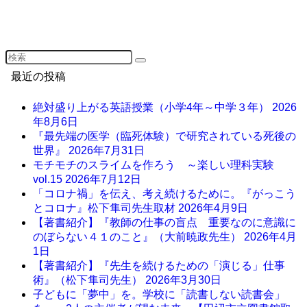
最近の投稿
絶対盛り上がる英語授業（小学4年～中学３年）
2026
年8月6日
『最先端の医学（臨死体験）で研究されている死後の
世界』
2026年7月31日
モチモチのスライムを作ろう ～楽しい理科実験
vol.15
2026年7月12日
「コロナ禍」を伝え、考え続けるために。『がっこう
とコロナ』松下隼司先生取材
2026年4月9日
【著書紹介】『教師の仕事の盲点 重要なのに意識に
のぼらない４１のこと』（大前暁政先生）
2026年4月
1日
【著書紹介】『先生を続けるための「演じる」仕事
術』（松下隼司先生）
2026年3月30日
子どもに「夢中」を。学校に「読書しない読書会」