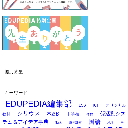
協力募集
キーワード
EDUPEDIA編集部
オリジナル
ESD
ICT
シリウス
係活動シス
中学校
教材
不登校
体育
国語
テム＆アイデア事典
動画
単元計画
地理
学