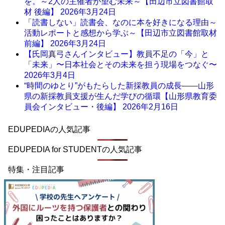
を。～2人の主催者が望む未来～【田辺市立図書館取
材 後編】
2026年3月24日
「読書しない」読書会、なのに本を好きになる理由～
活動レポートと感想から学ぶ～【田辺市立図書館取材
前編】
2026年3月24日
【氏岡真弓さんインタビュー】教員不足の「今」と
「未来」〜日本社会とその未来を担う現場をつなぐ〜
2026年3月4日
“時間のゆとり”がもたらした新採教員の成長――山形
県の新採教員支援が生んだ学びの循環【山形県教育委
員会インタビュー・後編】
2026年2月16日
EDUPEDIAの人気記事
EDUPEDIA for STUDENTの人気記事
特集・注目記事