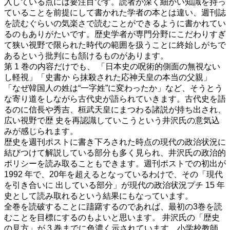
入している点には要注目です。読者が深く細かい知識を持っ
ていることを前提にして書かれた学者の本とは違い、週刊誌
を読むぐらいの気楽さで読むことができるように書かれてい
るのもありがたいです。歴史学者が専門分野にこだわりすぎ
て狭い視野で限られた時代の範囲を扱うことに終始しがちで
あるという批判にも頷けるものがあります。
第 1 巻の内容だけでも、 「日本史の呪術的側面の無視ない
し軽視」「史書か ら抹殺された応神天皇の本当の父親」
「なぜ韓国人の姓は“一字姓”に変わったか」など、そうとう
な寄り道をしながら古代史が語られていきます。古代史を語
るのに信長や秀吉、桓武天皇にまつわる諸説が持ち出され、
広い視野で歴 史を再認識していこうという井沢氏の意気込
みが感じられます。
歴史を週刊ポストに書き下ろされた時点の現代の政治状況に
結びつけて解説している部分も多く見られ、井沢氏の政治的
ポリシーを読み取ることもできます。週刊ポストでの初出が
1992 年で、20年を超えるとなっているわけで、その「現代
を引き合いに 出している部分」が現代の政治状況プチ 15 年
史として読み取れるという結果にもなっています。
全巻を読破することに躊躇するのであれば、最初の3巻を読
むことを目標にするのもよいと思います。 井沢氏の「歴史
の見方」が 3 巻までに色濃く示されています。小学校教師