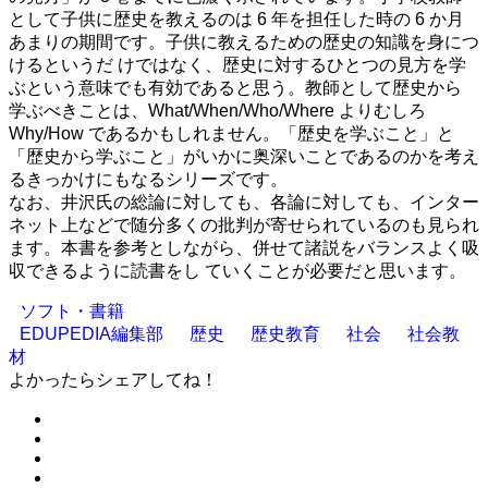
として子供に歴史を教えるのは 6 年を担任した時の 6 か月
あまりの期間です。子供に教えるための歴史の知識を身につ
けるというだ けではなく、歴史に対するひとつの見方を学
ぶという意味でも有効であると思う。教師として歴史から
学ぶべきことは、What/When/Who/Where よりむしろ
Why/How であるかもしれません。「歴史を学ぶこと」と
「歴史から学ぶこと」がいかに奥深いことであるのかを考え
るきっかけにもなるシリーズです。
なお、井沢氏の総論に対しても、各論に対しても、インター
ネット上などで随分多くの批判が寄せられているのも見られ
ます。本書を参考としながら、併せて諸説をバランスよく吸
収できるように読書をし ていくことが必要だと思います。
ソフト・書籍
EDUPEDIA編集部
歴史
歴史教育
社会
社会教
材
よかったらシェアしてね！