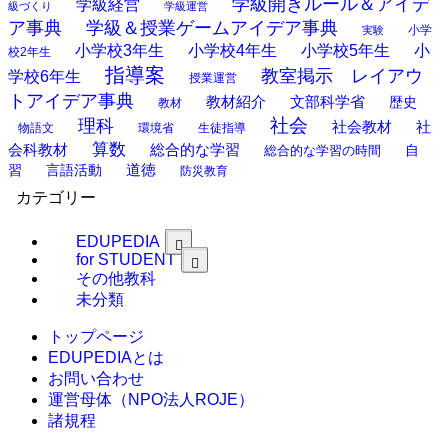
学級開きルール＆アイデ
学級経営
級づくり
学級運営
ア事典
学級＆授業ゲームアイデア事典
小学
実験
小学校3年生
小学校4年生
小学校5年生
小
校2年生
指導案
教室掲示 レイアウ
学校6年生
授業運営
トアイデア事典
教材紹介
文部科学省
歴史
教材
理科
社会
社
社会教材
物語文
環境省
生徒指導
算数
会科教材
総合的な学習
総合的な学習の時間
自
道徳
習
言語活動
防災教育
カテゴリー
EDUPEDIA
for STUDENT
その他教科
未分類
トップページ
EDUPEDIAとは
お問い合わせ
運営母体（NPO法人ROJE）
諸規程