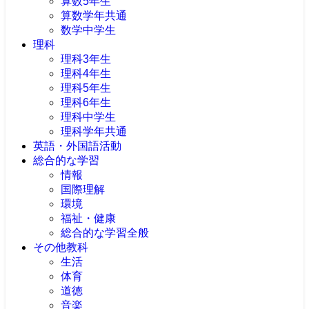
算数5年生
算数学年共通
数学中学生
理科
理科3年生
理科4年生
理科5年生
理科6年生
理科中学生
理科学年共通
英語・外国語活動
総合的な学習
情報
国際理解
環境
福祉・健康
総合的な学習全般
その他教科
生活
体育
道徳
音楽