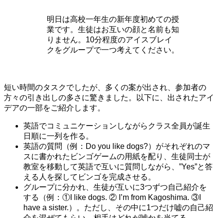
明日は高校一年生の新年度初めての授
業です。生徒はお互いの顔と名前も知
りません。10分程度のアイスブレイ
クをグループで一つ考えてください。
短い時間のタスクでしたが、多くの案が出され、参加者の
方々の引き出しの多さに驚きました。以下に、出されたアイ
デアの一部をご紹介します。
英語でコミュニケーションしながらクラス全員が誕生
日順に一列を作る。
英語の質問（例：Do you like dogs?）がそれぞれのマ
スに書かれたビンゴゲームの用紙を配り、生徒同士が
教室を移動して英語で互いに質問しながら、”Yes”と答
える人を探してビンゴを完成させる。
グループに分かれ、生徒が互いに3つずつ自己紹介を
する（例：①I like dogs. ② I’m from Kagoshima. ③I
have a sister.）。ただし、その中に1つだけ嘘の自己紹
介を混ぜてもらい、相手はどれが嘘かを当てる。