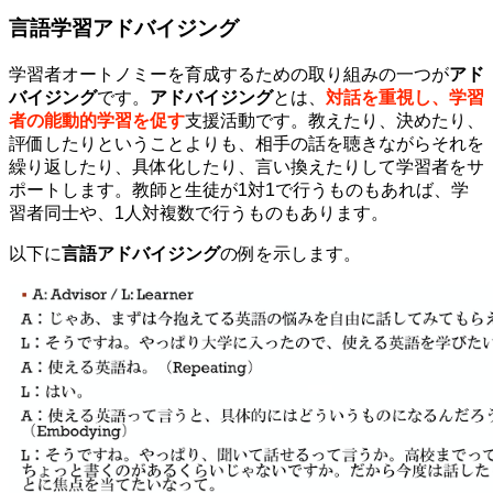
言語学習アドバイジング
学習者オートノミーを育成するための取り組みの一つが
アド
バイジング
です。
アドバイジング
とは、
対話を重視し、学習
者の能動的学習を促す
支援活動です。教えたり、決めたり、
評価したりということよりも、相手の話を聴きながらそれを
繰り返したり、具体化したり、言い換えたりして学習者をサ
ポートします。教師と生徒が1対1で行うものもあれば、学
習者同士や、1人対複数で行うものもあります。
以下に
言語アドバイジング
の例を示します。