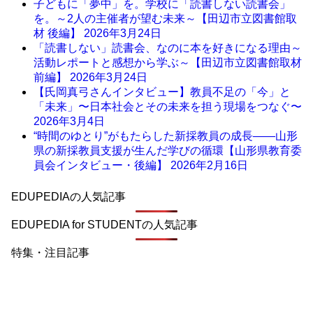
子どもに「夢中」を。学校に「読書しない読書会」
を。～2人の主催者が望む未来～【田辺市立図書館取
材 後編】
2026年3月24日
「読書しない」読書会、なのに本を好きになる理由～
活動レポートと感想から学ぶ～【田辺市立図書館取材
前編】
2026年3月24日
【氏岡真弓さんインタビュー】教員不足の「今」と
「未来」〜日本社会とその未来を担う現場をつなぐ〜
2026年3月4日
“時間のゆとり”がもたらした新採教員の成長――山形
県の新採教員支援が生んだ学びの循環【山形県教育委
員会インタビュー・後編】
2026年2月16日
EDUPEDIAの人気記事
EDUPEDIA for STUDENTの人気記事
特集・注目記事