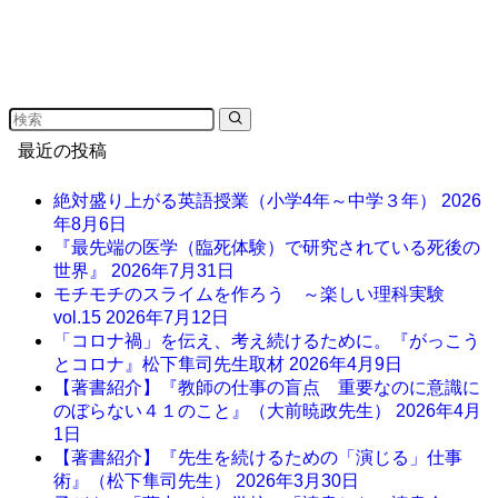
最近の投稿
絶対盛り上がる英語授業（小学4年～中学３年）
2026
年8月6日
『最先端の医学（臨死体験）で研究されている死後の
世界』
2026年7月31日
モチモチのスライムを作ろう ～楽しい理科実験
vol.15
2026年7月12日
「コロナ禍」を伝え、考え続けるために。『がっこう
とコロナ』松下隼司先生取材
2026年4月9日
【著書紹介】『教師の仕事の盲点 重要なのに意識に
のぼらない４１のこと』（大前暁政先生）
2026年4月
1日
【著書紹介】『先生を続けるための「演じる」仕事
術』（松下隼司先生）
2026年3月30日