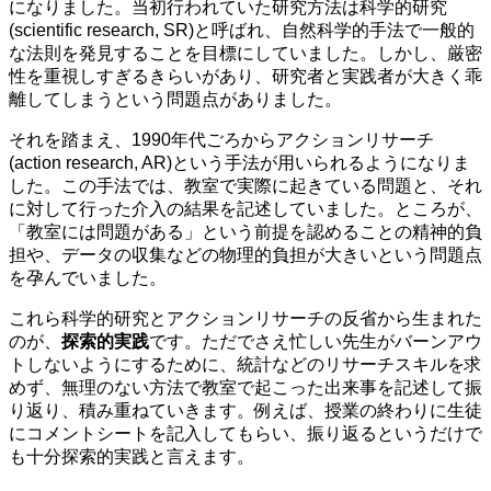
になりました。当初行われていた研究方法は科学的研究
(scientific research, SR)と呼ばれ、自然科学的手法で一般的
な法則を発見することを目標にしていました。しかし、厳密
性を重視しすぎるきらいがあり、研究者と実践者が大きく乖
離してしまうという問題点がありました。
それを踏まえ、1990年代ごろからアクションリサーチ
(action research, AR)という手法が用いられるようになりま
した。この手法では、教室で実際に起きている問題と、それ
に対して行った介入の結果を記述していました。ところが、
「教室には問題がある」という前提を認めることの精神的負
担や、データの収集などの物理的負担が大きいという問題点
を孕んでいました。
これら科学的研究とアクションリサーチの反省から生まれた
のが、
探索的実践
です。ただでさえ忙しい先生がバーンアウ
トしないようにするために、統計などのリサーチスキルを求
めず、無理のない方法で教室で起こった出来事を記述して振
り返り、積み重ねていきます。例えば、授業の終わりに生徒
にコメントシートを記入してもらい、振り返るというだけで
も十分探索的実践と言えます。