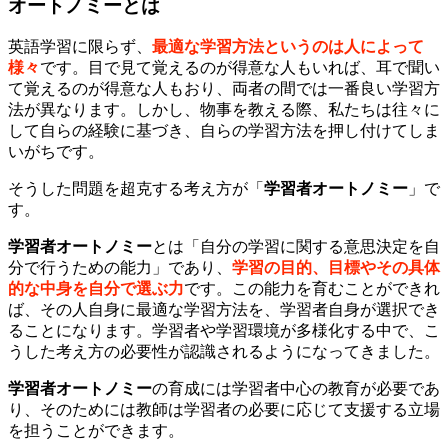
オートノミーとは
英語学習に限らず、
最適な学習方法というのは人によって
様々
です。目で見て覚えるのが得意な人もいれば、耳で聞い
て覚えるのが得意な人もおり、両者の間では一番良い学習方
法が異なります。しかし、物事を教える際、私たちは往々に
して自らの経験に基づき、自らの学習方法を押し付けてしま
いがちです。
そうした問題を超克する考え方が「
学習者オートノミー
」で
す。
学習者オートノミー
とは「自分の学習に関する意思決定を自
分で行うための能力」であり、
学習の目的、目標やその具体
的な中身を自分で選ぶ力
です。この能力を育むことができれ
ば、その人自身に最適な学習方法を、学習者自身が選択でき
ることになります。学習者や学習環境が多様化する中で、こ
うした考え方の必要性が認識されるようになってきました。
学習者オートノミー
の育成には学習者中心の教育が必要であ
り、そのためには教師は学習者の必要に応じて支援する立場
を担うことができます。