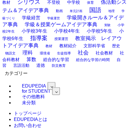
シリウス
係活動シス
中学校
教材
不登校
体育
国語
テム＆アイデア事典
動画
単元計画
地理
学
学級開きルール＆アイデ
学級経営
級づくり
学級運営
ア事典
学級＆授業ゲームアイデア事典
小学
実験
小学校3年生
小学校4年生
小学校5年生
小
校2年生
指導案
教室掲示 レイアウ
学校6年生
授業運営
トアイデア事典
教材紹介
文部科学省
歴史
教材
理科
社会
社
社会教材
物語文
環境省
生徒指導
算数
会科教材
総合的な学習
総合的な学習の時間
自
道徳
習
言語活動
防災教育
カテゴリー
EDUPEDIA
for STUDENT
その他教科
未分類
トップページ
EDUPEDIAとは
お問い合わせ