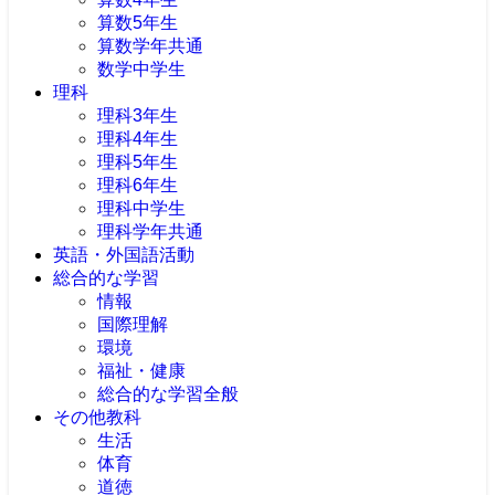
算数5年生
算数学年共通
数学中学生
理科
理科3年生
理科4年生
理科5年生
理科6年生
理科中学生
理科学年共通
英語・外国語活動
総合的な学習
情報
国際理解
環境
福祉・健康
総合的な学習全般
その他教科
生活
体育
道徳