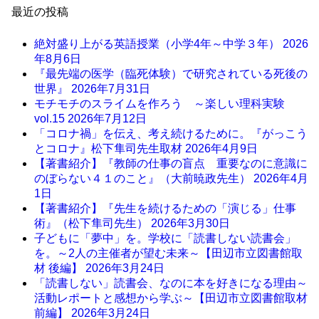
最近の投稿
絶対盛り上がる英語授業（小学4年～中学３年）
2026
年8月6日
『最先端の医学（臨死体験）で研究されている死後の
世界』
2026年7月31日
モチモチのスライムを作ろう ～楽しい理科実験
vol.15
2026年7月12日
「コロナ禍」を伝え、考え続けるために。『がっこう
とコロナ』松下隼司先生取材
2026年4月9日
【著書紹介】『教師の仕事の盲点 重要なのに意識に
のぼらない４１のこと』（大前暁政先生）
2026年4月
1日
【著書紹介】『先生を続けるための「演じる」仕事
術』（松下隼司先生）
2026年3月30日
子どもに「夢中」を。学校に「読書しない読書会」
を。～2人の主催者が望む未来～【田辺市立図書館取
材 後編】
2026年3月24日
「読書しない」読書会、なのに本を好きになる理由～
活動レポートと感想から学ぶ～【田辺市立図書館取材
前編】
2026年3月24日