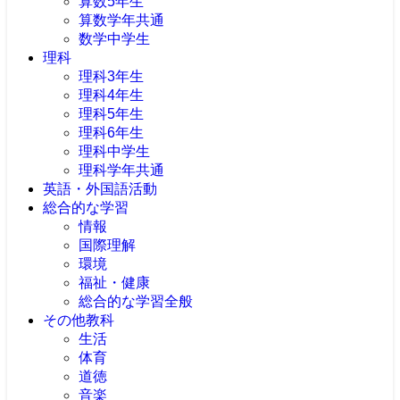
算数5年生
算数学年共通
数学中学生
理科
理科3年生
理科4年生
理科5年生
理科6年生
理科中学生
理科学年共通
英語・外国語活動
総合的な学習
情報
国際理解
環境
福祉・健康
総合的な学習全般
その他教科
生活
体育
道徳
音楽