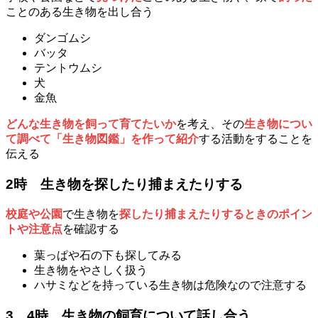
ことのある生き物を出し合う
ダンゴムシ
バッタ
テントウムシ
犬
金魚
どんな生き物を飼って育てたいか
を考え、その
生き物につい
て調べて「生き物図鑑」を作って紹介
する活動をすることを
伝える
2時
生き物を探したり捕まえたりする
校庭や公園
で生き物を
探したり捕まえたりするときのポイン
トや注意点
を確認する
葉っぱや石の下も探してみる
生き物をやさしく扱う
ハサミなどを持っている生き物は危険なので注意する
3、4時
生き物の飼育について話し合う