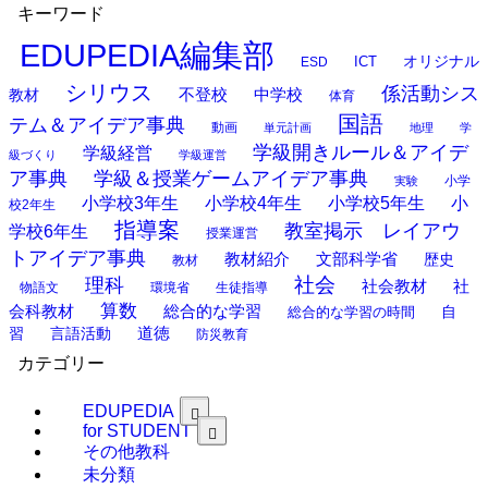
キーワード
EDUPEDIA編集部
オリジナル
ESD
ICT
シリウス
係活動シス
中学校
教材
不登校
体育
国語
テム＆アイデア事典
動画
単元計画
地理
学
学級開きルール＆アイデ
学級経営
級づくり
学級運営
ア事典
学級＆授業ゲームアイデア事典
小学
実験
小学校3年生
小学校4年生
小学校5年生
小
校2年生
指導案
教室掲示 レイアウ
学校6年生
授業運営
トアイデア事典
教材紹介
文部科学省
歴史
教材
理科
社会
社
社会教材
物語文
環境省
生徒指導
算数
会科教材
総合的な学習
総合的な学習の時間
自
道徳
習
言語活動
防災教育
カテゴリー
EDUPEDIA
for STUDENT
その他教科
未分類