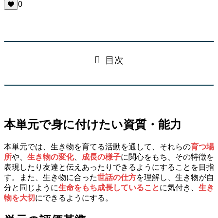
0
目次
本単元で身に付けたい資質・能力
本単元では、生き物を育てる活動を通して、それらの
育つ場
所
や、
生き物の変化
、
成長の様子
に関心をもち、その特徴を
表現したり友達と伝えあったりできるようにすることを目指
す。また、生き物に合った
世話の仕方
を理解し、生き物が自
分と同じように
生命をもち成長していること
に気付き、
生き
物を大切
にできるようにする。