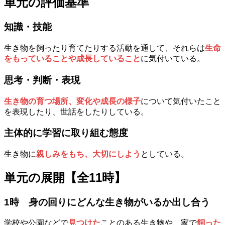
単元の評価基準
知識・技能
生き物を飼ったり育てたりする活動を通して、それらは
生命
をもっていることや成長していること
に気付いている。
思考・判断・表現
生き物の育つ場所、変化や成長の様子
について気付いたこと
を表現したり、世話をしたりしている。
主体的に学習に取り組む態度
生き物に
親しみをもち、大切にしよう
としている。
単元の展開【全11時】
1時
身の回りにどんな生き物がいるか出し合う
学校や公園などで
見つけた
ことのある生き物や、家で
飼った