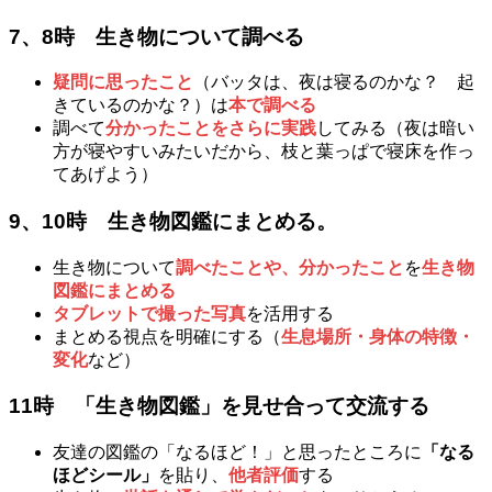
7、8時
生き物について調べる
疑問に思ったこと
（バッタは、夜は寝るのかな？ 起
きているのかな？）は
本で調べる
調べて
分かったことをさらに実践
してみる（夜は暗い
方が寝やすいみたいだから、枝と葉っぱで寝床を作っ
てあげよう）
9、10時
生き物図鑑にまとめる。
生き物について
調べたことや、分かったこと
を
生き物
図鑑にまとめる
タブレットで撮った写真
を活用する
まとめる視点を明確にする（
生息場所・身体の特徴・
変化
など）
11時
「生き物図鑑」を見せ合って交流する
友達の図鑑の「なるほど！」と思ったところに
「なる
ほどシール」
を貼り、
他者評価
する