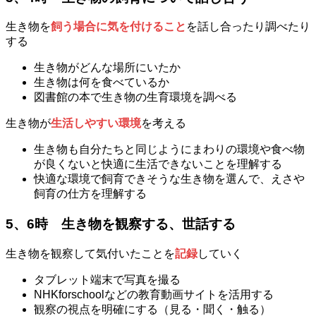
生き物を
飼う場合に気を付けること
を話し合ったり調べたり
する
生き物がどんな場所にいたか
生き物は何を食べているか
図書館の本で生き物の生育環境を調べる
生き物が
生活しやすい環境
を考える
生き物も自分たちと同じようにまわりの環境や食べ物
が良くないと快適に生活できないことを理解する
快適な環境で飼育できそうな生き物を選んで、えさや
飼育の仕方を理解する
5、6時
生き物を観察する、世話する
生き物を観察して気付いたことを
記録
していく
タブレット端末で写真を撮る
NHKforschoolなどの教育動画サイトを活用する
観察の視点を明確にする（見る・聞く・触る）