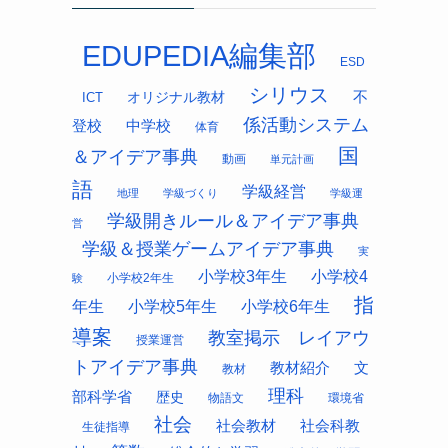
EDUPEDIA編集部
ESD
シリウス
オリジナル教材
不
ICT
係活動システム
中学校
登校
体育
国
＆アイデア事典
動画
単元計画
語
学級経営
地理
学級づくり
学級運
学級開きルール＆アイデア事典
営
学級＆授業ゲームアイデア事典
実
小学校3年生
小学校4
小学校2年生
験
指
年生
小学校5年生
小学校6年生
導案
教室掲示 レイアウ
授業運営
トアイデア事典
教材紹介
文
教材
理科
部科学省
歴史
物語文
環境省
社会
社会科教
社会教材
生徒指導