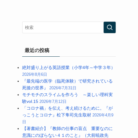
最近の投稿
絶対盛り上がる英語授業（小学4年～中学３年）
2026年8月6日
『最先端の医学（臨死体験）で研究されている
死後の世界』
2026年7月31日
モチモチのスライムを作ろう ～楽しい理科実
験vol.15
2026年7月12日
「コロナ禍」を伝え、考え続けるために。『が
っこうとコロナ』松下隼司先生取材
2026年4月9
日
【著書紹介】『教師の仕事の盲点 重要なのに
意識にのぼらない４１のこと』（大前暁政先