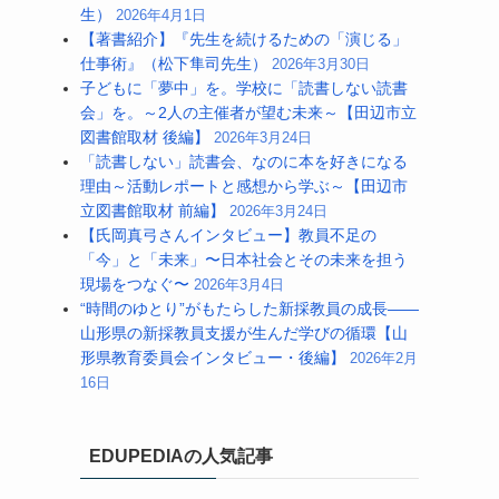
生）
2026年4月1日
【著書紹介】『先生を続けるための「演じる」
仕事術』（松下隼司先生）
2026年3月30日
子どもに「夢中」を。学校に「読書しない読書
会」を。～2人の主催者が望む未来～【田辺市立
図書館取材 後編】
2026年3月24日
「読書しない」読書会、なのに本を好きになる
理由～活動レポートと感想から学ぶ～【田辺市
立図書館取材 前編】
2026年3月24日
【氏岡真弓さんインタビュー】教員不足の
「今」と「未来」〜日本社会とその未来を担う
現場をつなぐ〜
2026年3月4日
“時間のゆとり”がもたらした新採教員の成長――
山形県の新採教員支援が生んだ学びの循環【山
形県教育委員会インタビュー・後編】
2026年2月
16日
EDUPEDIAの人気記事