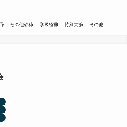
習
その他教科
学級経営
特別支援
その他
会