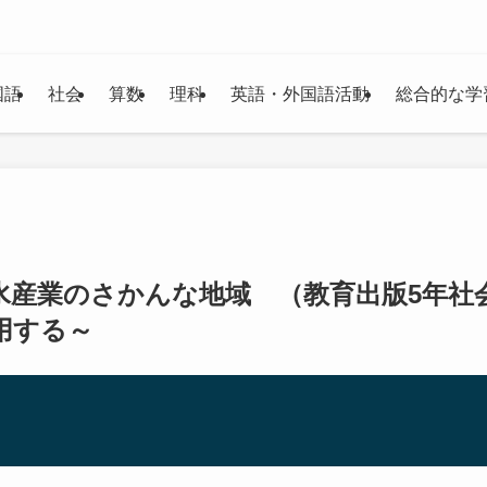
国語
社会
算数
理科
英語・外国語活動
総合的な学
水産業のさかんな地域 （教育出版5年社
用する～