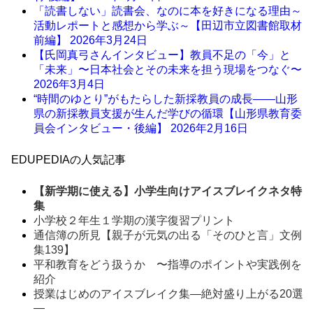
「読書しない」読書会、なのに本を好きになる理由～
活動レポートと感想から学ぶ～【田辺市立図書館取材
前編】
2026年3月24日
【氏岡真弓さんインタビュー】教員不足の「今」と
「未来」〜日本社会とその未来を担う現場をつなぐ〜
2026年3月4日
“時間のゆとり”がもたらした新採教員の成長――山形
県の新採教員支援が生んだ学びの循環【山形県教育委
員会インタビュー・後編】
2026年2月16日
EDUPEDIAの人気記事
【新学期に使える】小学生向けアイスブレイクネタ特
集
小学校２年生１学期の漢字復習プリント
通信簿の所見【親子が元気の出る「そのひと言」文例
集139】
平和教育をどう扱うか 〜指導のポイントや実践例を
紹介
授業はじめのアイスブレイク集―絶対盛り上がる20選
―