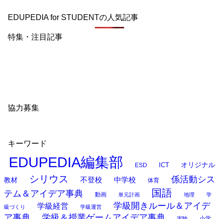
EDUPEDIA for STUDENTの人気記事
特集・注目記事
協力募集
キーワード
EDUPEDIA編集部
オリジナル
ESD
ICT
シリウス
係活動シス
中学校
教材
不登校
体育
国語
テム＆アイデア事典
動画
単元計画
地理
学
学級開きルール＆アイデ
学級経営
級づくり
学級運営
ア事典
学級＆授業ゲームアイデア事典
小学
実験