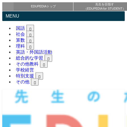
先生を目指す
EDUPEDIAトップ
（EDUPEDIA for STUDENT）
MENU
国語
社会
算数
理科
英語・外国語活動
総合的な学習
その他教科
学校経営
特別支援
その他