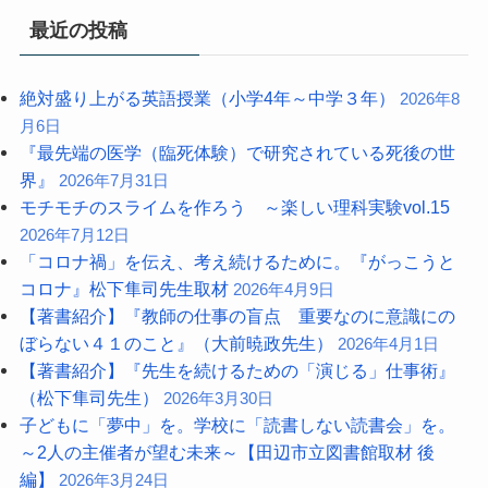
最近の投稿
絶対盛り上がる英語授業（小学4年～中学３年）
2026年8
月6日
『最先端の医学（臨死体験）で研究されている死後の世
界』
2026年7月31日
モチモチのスライムを作ろう ～楽しい理科実験vol.15
2026年7月12日
「コロナ禍」を伝え、考え続けるために。『がっこうと
コロナ』松下隼司先生取材
2026年4月9日
【著書紹介】『教師の仕事の盲点 重要なのに意識にの
ぼらない４１のこと』（大前暁政先生）
2026年4月1日
【著書紹介】『先生を続けるための「演じる」仕事術』
（松下隼司先生）
2026年3月30日
子どもに「夢中」を。学校に「読書しない読書会」を。
～2人の主催者が望む未来～【田辺市立図書館取材 後
編】
2026年3月24日