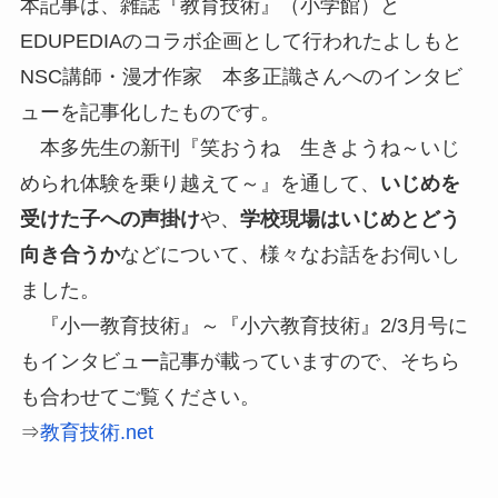
本記事は、雑誌『教育技術』（小学館）と
EDUPEDIAのコラボ企画として行われたよしもと
NSC講師・漫才作家 本多正識さんへのインタビ
ューを記事化したものです。
本多先生の新刊『笑おうね 生きようね～いじ
められ体験を乗り越えて～』を通して、
いじめを
受けた子への声掛け
や、
学校現場はいじめとどう
向き合うか
などについて、様々なお話をお伺いし
ました。
『小一教育技術』～『小六教育技術』2/3月号に
もインタビュー記事が載っていますので、そちら
も合わせてご覧ください。
⇒
教育技術.net