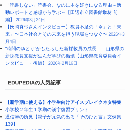
「読書しない」読書会、なのに本を好きになる理由～活
動レポートと感想から学ぶ～【田辺市立図書館取材 前
編】
2026年3月24日
【氏岡真弓さんインタビュー】教員不足の「今」と「未
来」〜日本社会とその未来を担う現場をつなぐ〜
2026年3
月4日
“時間のゆとり”がもたらした新採教員の成長――山形県の
新採教員支援が生んだ学びの循環【山形県教育委員会イ
ンタビュー・後編】
2026年2月16日
EDUPEDIAの人気記事
【新学期に使える】小学生向けアイスブレイクネタ特集
小学校２年生１学期の漢字復習プリント
通信簿の所見【親子が元気の出る「そのひと言」文例集
139】