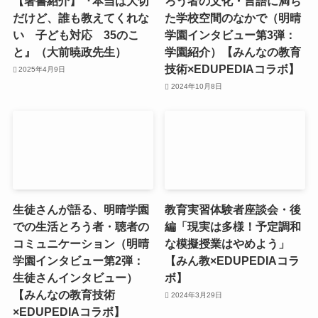
【著書紹介】『本当は大切
ろう者の文化・言語に満ち
だけど、誰も教えてくれな
た学校空間のなかで（明晴
い 子ども対応 35のこ
学園インタビュー第3弾：
と』（大前暁政先生）
学園紹介）【みんなの教育
技術×EDUPEDIAコラボ】
2025年4月9日
2024年10月8日
生徒さんが語る、明晴学園
教育実習体験者座談会・後
での生活とろう者・聴者の
編「現実は多様！予定調和
コミュニケーション（明晴
な模擬授業はやめよう」
学園インタビュー第2弾：
【みん教×EDUPEDIAコラ
生徒さんインタビュー）
ボ】
【みんなの教育技術
2024年3月29日
×EDUPEDIAコラボ】