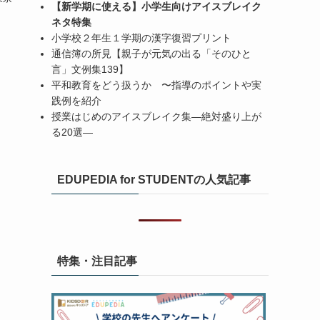
【新学期に使える】小学生向けアイスブレイク
ネタ特集
小学校２年生１学期の漢字復習プリント
通信簿の所見【親子が元気の出る「そのひと
言」文例集139】
平和教育をどう扱うか 〜指導のポイントや実
践例を紹介
授業はじめのアイスブレイク集―絶対盛り上が
る20選―
EDUPEDIA for STUDENTの人気記事
特集・注目記事