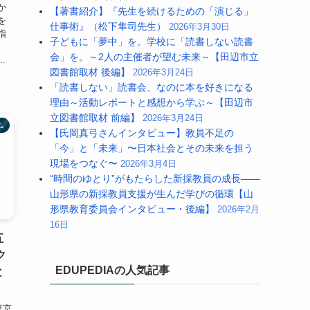
か
【著書紹介】『先生を続けるための「演じる」
を
仕事術』（松下隼司先生）
2026年3月30日
指
子どもに「夢中」を。学校に「読書しない読書
会」を。～2人の主催者が望む未来～【田辺市立
.
図書館取材 後編】
2026年3月24日
「読書しない」読書会、なのに本を好きになる
理由～活動レポートと感想から学ぶ～【田辺市
立図書館取材 前編】
2026年3月24日
ム
【氏岡真弓さんインタビュー】教員不足の
「今」と「未来」〜日本社会とその未来を担う
現場をつなぐ〜
2026年3月4日
“時間のゆとり”がもたらした新採教員の成長――
山形県の新採教員支援が生んだ学びの循環【山
形県教育委員会インタビュー・後編】
2026年2月
16日
五
ク
EDUPEDIAの人気記事
と
東京