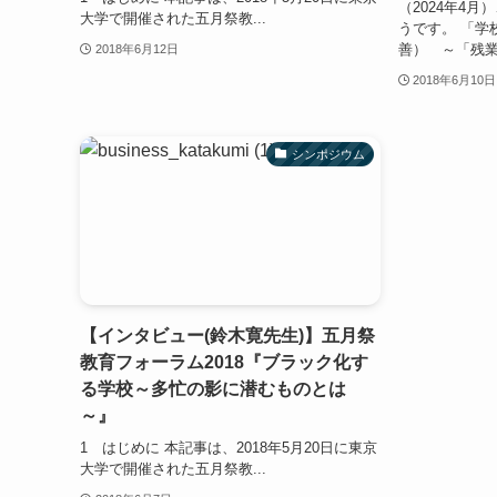
（2024年4
大学で開催された五月祭教...
うです。 「学
善） ～「残業
2018年6月12日
2018年6月10日
シンポジウム
【インタビュー(鈴木寛先生)】五月祭
教育フォーラム2018『ブラック化す
る学校～多忙の影に潜むものとは
～』
1 はじめに 本記事は、2018年5月20日に東京
大学で開催された五月祭教...