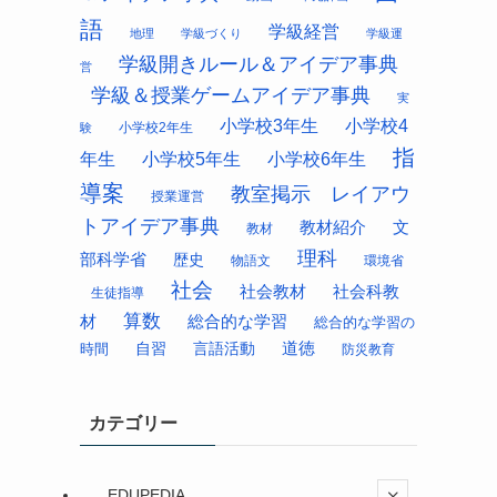
語
学級経営
地理
学級づくり
学級運
学級開きルール＆アイデア事典
営
学級＆授業ゲームアイデア事典
実
小学校3年生
小学校4
小学校2年生
験
指
年生
小学校5年生
小学校6年生
導案
教室掲示 レイアウ
授業運営
トアイデア事典
教材紹介
文
教材
理科
部科学省
歴史
物語文
環境省
社会
社会科教
社会教材
生徒指導
算数
材
総合的な学習
総合的な学習の
道徳
時間
自習
言語活動
防災教育
カテゴリー
EDUPEDIA