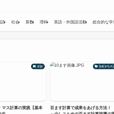
国語
社会
算数
理科
英語・外国語活動
総合的な学
算数
算数学年共
・マス計算の実践【基本
百ます計算で成果をあげる方法
先生
～少しユルめの百ます計算指導の