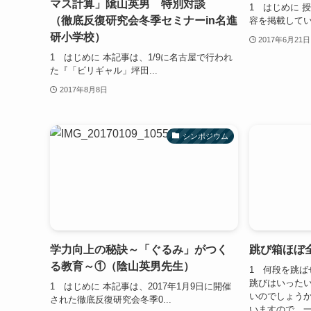
マス計算」隂山英男 特別対談
1 はじめに 
（徹底反復研究会冬季セミナーin名進
容を掲載している
研小学校）
2017年6月21日
1 はじめに 本記事は、1/9に名古屋で行われ
た『「ビリギャル」坪田...
2017年8月8日
シンポジウム
学力向上の秘訣～「ぐるみ」がつく
跳び箱ほぼ
る教育～①（陰山英男先生）
1 何段を跳ば
跳びはいった
1 はじめに 本記事は、2017年1月9日に開催
いのでしょう
された徹底反復研究会冬季0...
いますので、