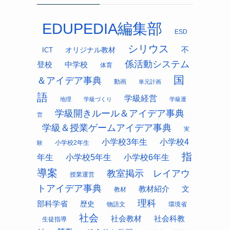
EDUPEDIA編集部
ESD
シリウス
オリジナル教材
不
ICT
係活動システム
中学校
登校
体育
国
＆アイデア事典
動画
単元計画
語
学級経営
地理
学級づくり
学級運
学級開きルール＆アイデア事典
営
学級＆授業ゲームアイデア事典
実
小学校3年生
小学校4
小学校2年生
験
指
年生
小学校5年生
小学校6年生
導案
教室掲示 レイアウ
授業運営
トアイデア事典
教材紹介
文
教材
理科
部科学省
歴史
物語文
環境省
社会
社会科教
社会教材
生徒指導