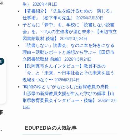
催
生）
2026年4月1日
【著書紹介】『先生を続けるための「演じる」
仕事術』（松下隼司先生）
2026年3月30日
子どもに「夢中」を。学校に「読書しない読書
会」を。～2人の主催者が望む未来～【田辺市立
図書館取材 後編】
2026年3月24日
「読書しない」読書会、なのに本を好きになる
理由～活動レポートと感想から学ぶ～【田辺市
立図書館取材 前編】
2026年3月24日
般
【氏岡真弓さんインタビュー】教員不足の
「今」と「未来」〜日本社会とその未来を担う
現場をつなぐ〜
2026年3月4日
“時間のゆとり”がもたらした新採教員の成長――
山形県の新採教員支援が生んだ学びの循環【山
形県教育委員会インタビュー・後編】
2026年2月
16日
事
EDUPEDIAの人気記事
し