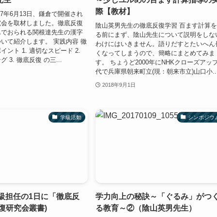
際【教材】
27年6月13日、鎌倉で開催され
究会を取材しました。徹底反復
陰山英男先生の徹底反復学習 百ます計算
んでおられる関根達先生の漢字
る前にまず、陰山先生について説明をしな
いて紹介します。 実践内容 徹
わけにはいきません。語りだすとたいへん
ント 1. 適切なスピード 2.
くなってしまうので、簡略にまとめてみま
3. 徹底反復 の三...
す。 ちょうど2000年にNHKクローズアッ
代で兵庫県朝来町立(現：朝来市立)山口小..
2018年9月1日
学級活動
シンポジウ
級担任の1日に「徹底反
学力向上の秘訣～「ぐるみ」がつ
復研究会叢書)
る教育～②（陰山英男先生）