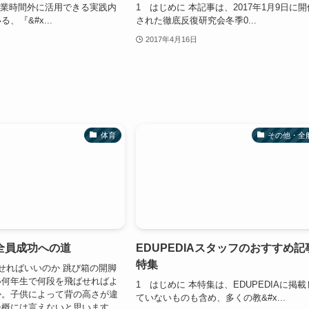
授業時間外に活用できる実践内
1 はじめに 本記事は、2017年1月9日に開
、『&#x...
された徹底反復研究会冬季0...
2017年4月16日
体育
その他・全
全員成功への道
EDUPEDIAスタッフのおすすめ記
特集
せればいいのか 跳び箱の開脚
い何年生で何段を飛ばせればよ
1 はじめに 本特集は、EDUPEDIAに掲載
か。子供によって背の高さが違
ていないものも含め、多くの教&#x...
一概には言えないと思います。