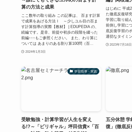
算の方法と成果
はじめに 平成
た徹底反復研
ここ数年の取り組み この記事は、 百ます計算
学習に取り組
で成果をあげる方法Ⅰ ～少しユル目の百ま
前倒し学習につ
す計算指導の実際【教材】 | EDUPEDIA の、
底反復学習のポイ
続編です。是非、前提や初歩の段階を綴った
適切なタイミング 
前編↑↑↑もご参照ください。 また、わり算に
ついては あまりのある割り算100問（百...
2023年7月16日
2024年1月3日
学習指導・実践
受験勉強・計算学習が人生を変え
五分休憩 学
る!?～「ビリギャル」坪田信貴×「百
復」(徹底反