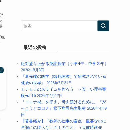
を語
い
長
プ現
.
最近の投稿
絶対盛り上がる英語授業（小学4年～中学３年）
2026年8月6日
ム
『最先端の医学（臨死体験）で研究されている
死後の世界』
2026年7月31日
モチモチのスライムを作ろう ～楽しい理科実
験vol.15
2026年7月12日
「コロナ禍」を伝え、考え続けるために。『が
っこうとコロナ』松下隼司先生取材
2026年4月9
日
く
【著書紹介】『教師の仕事の盲点 重要なのに
意識にのぼらない４１のこと』（大前暁政先