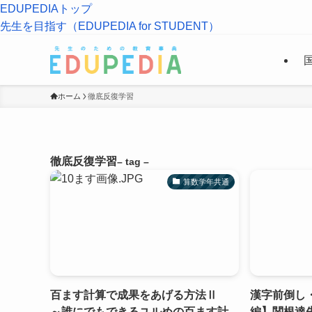
EDUPEDIAトップ
先生を目指す（EDUPEDIA for STUDENT）
ホーム
徹底反復学習
徹底反復学習
– tag –
算数学年共通
百ます計算で成果をあげる方法Ⅱ
漢字前倒し
～誰にでもできるユルめの百ます計
編】関根達