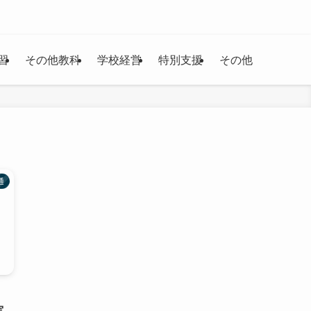
習
その他教科
学校経営
特別支援
その他
通
Ⅰ
実