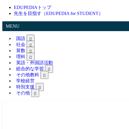
EDUPEDIAトップ
先生を目指す（EDUPEDIA for STUDENT）
MENU
国語
社会
算数
理科
英語・外国語活動
総合的な学習
その他教科
学校経営
特別支援
その他