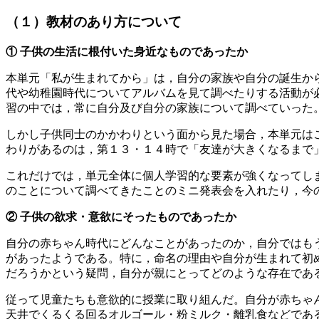
（１）教材のあり方について
① 子供の生活に根付いた身近なものであったか
本単元「私が生まれてから」は，自分の家族や自分の誕生か
代や幼稚園時代についてアルバムを見て調べたりする活動が
習の中では，常に自分及び自分の家族について調べていった
しかし子供同士のかかわりという面から見た場合，本単元は
わりがあるのは，第１３・１４時で「友達が大きくなるまで
これだけでは，単元全体に個人学習的な要素が強くなってし
のことについて調べてきたことのミニ発表会を入れたり，今
② 子供の欲求・意欲にそったものであったか
自分の赤ちゃん時代にどんなことがあったのか，自分ではも
があったようである。特に，命名の理由や自分が生まれて初
だろうかという疑問，自分が親にとってどのような存在であ
従って児童たちも意欲的に授業に取り組んだ。自分が赤ちゃ
天井でくるくる回るオルゴール・粉ミルク・離乳食などであ