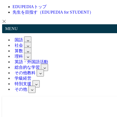
EDUPEDIAトップ
先生を目指す（EDUPEDIA for STUDENT）
MENU
国語
社会
算数
理科
英語・外国語活動
総合的な学習
その他教科
学級経営
特別支援
その他