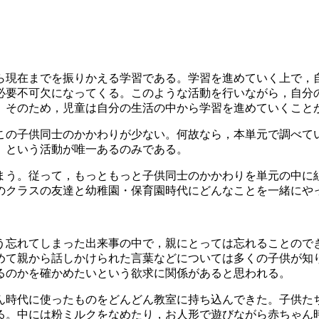
ら現在までを振りかえる学習である。学習を進めていく上で，
必要不可欠になってくる。このような活動を行いながら，自分
。そのため，児童は自分の生活の中から学習を進めていくこと
この子供同士のかかわりが少ない。何故なら，本単元で調べて
」という活動が唯一あるのみである。
まう。従って，もっともっと子供同士のかかわりを単元の中に
のクラスの友達と幼稚園・保育園時代にどんなことを一緒にや
う忘れてしまった出来事の中で，親にとっては忘れることので
めて親から話しかけられた言葉などについては多くの子供が知
るのかを確かめたいという欲求に関係があると思われる。
ん時代に使ったものをどんどん教室に持ち込んできた。子供た
る。中には粉ミルクをなめたり，お人形で遊びながら赤ちゃん